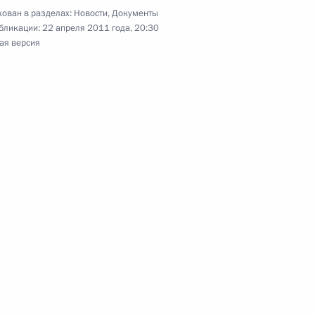
ческой культуре и спорте
ован в разделах:
Новости
,
Документы
бликации:
22 апреля 2011 года, 20:30
ая версия
аконодательные акты, направленные
а нарушение Правил дорожного движения
можности адвокатов по обеспечению
на получение юридической помощи