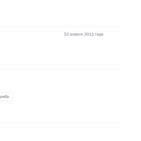
22 апреля 2011 года
оя России
законопроект, касающийся досрочного
лужба