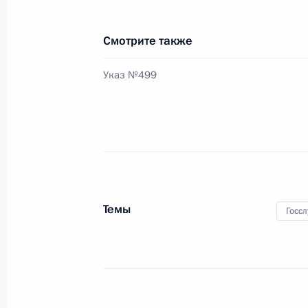
военнослужащих
23 апреля 2011 года, 09:00
Смотрите также
Указ №499
22 апреля 2011 года, пятница
Назначен новый директор Спецстр
22 апреля 2011 года, 20:30
Дмитрий Медведев внёс в Госдуму 
Темы
Госс
прекращения полномочий депутата
22 апреля 2011 года, 14:00