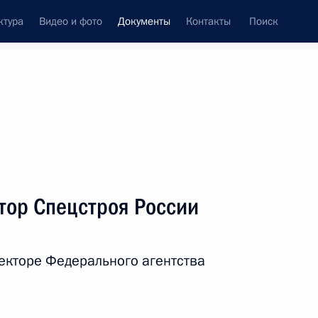
ктура
Видео и фото
Документы
Контакты
Поиск
 документов
Конституция России
апрель, 2011
ть следующие материалы
тор Спецстроя России
осы налогообложения соотечественников,
ое место жительства
ректоре Федерального агентства