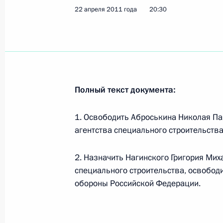
Внесены изменения в Налоговый к
22 апреля 2011 года
20:30
23 апреля 2011 года, 09:20
Подписан закон, уточняющий полно
исполнения административного на
Полный текст документа:
23 апреля 2011 года, 09:10
1. Освободить Аброськина Николая Па
агентства специального строительства
Внесены изменения в закон об уни
2. Назначить Нагинского Григория Ми
23 апреля 2011 года, 09:05
специального строительства, освобод
обороны Российской Федерации.
Внесены изменения в закон об обя