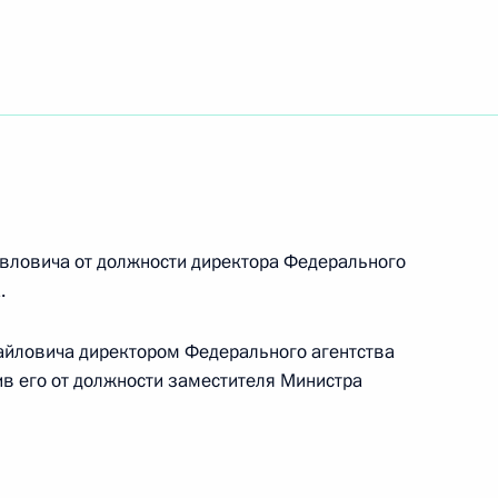
одекс Российской Федерации
мочия судебных приставов и сроки давности
казания
вловича от должности директора Федерального
.
чтожении химического оружия
хайловича директором Федерального агентства
ив его от должности заместителя Министра
зательном страховании жизни и здоровья