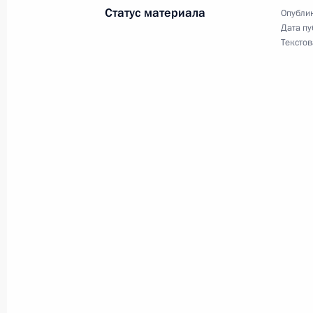
Внесены изменения в закон о физи
Статус материала
Опублик
22 апреля 2011 года, 09:10
Дата пу
Текстов
Внесены изменения в отдельные з
на ужесточение ответственности з
22 апреля 2011 года, 09:00
21 апреля 2011 года, четверг
Подписан закон, расширяющий воз
конституционного права граждан 
21 апреля 2011 года, 16:30