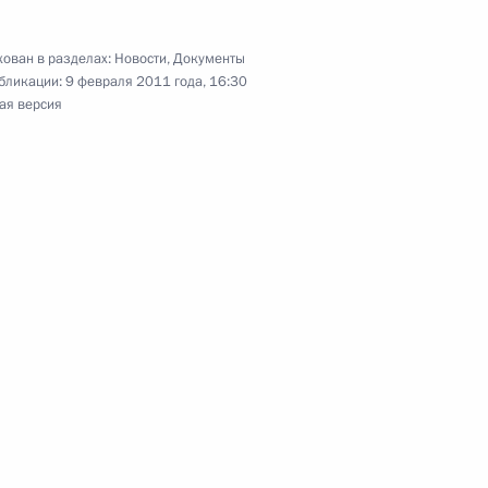
ован в разделах:
Новости
,
Документы
бликации:
9 февраля 2011 года, 16:30
х деятельности контрольно-счётных органов
ая версия
полнительный кодекс Российской Федерации
ных судах