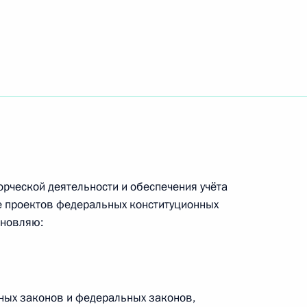
ого казачьего общества
го казачьего общества
рческой деятельности и обеспечения учёта
е проектов федеральных конституционных
о фонда Президента
ановляю:
ных законов и федеральных законов,