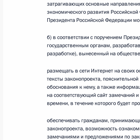
В Госдуму внесён проект федераль
затрагивающих основные направления 
за коммерческий подкуп, дачу взят
экономического развития Российской 
во взяточничестве
Президента Российской Федерации мо
16 февраля 2011 года, 09:20
б) в соответствии с поручением През
государственным органам, разработа
разработке), вынесенный на обществе
Виктор Евтухов назначен заместит
16 февраля 2011 года, 09:10
размещать в сети Интернет на своих 
тексты законопроекта, пояснительной
обоснования к нему, а также информ
на соответствующий сайт замечаний и
Кадровые изменения в Министерств
времени, в течение которого будет пр
16 февраля 2011 года, 09:00
обеспечивать гражданам, принимающи
законопроекта, возможность ознакоми
14 февраля 2011 года, понедельни
замечаниями и предложениями по зак