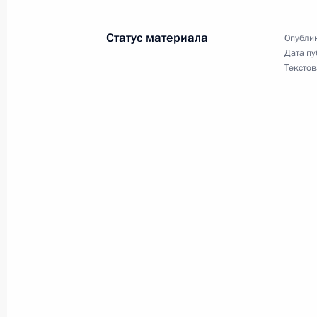
10 февраля 2011 года, 18:00
Статус материала
Опублик
Дата пу
Подписан закон об общих принципа
Текстов
субъектов Федерации
10 февраля 2011 года, 10:00
Внесены изменения в Уголовно-ис
10 февраля 2011 года, 09:45
Внесены изменения в закон о воен
10 февраля 2011 года, 09:40