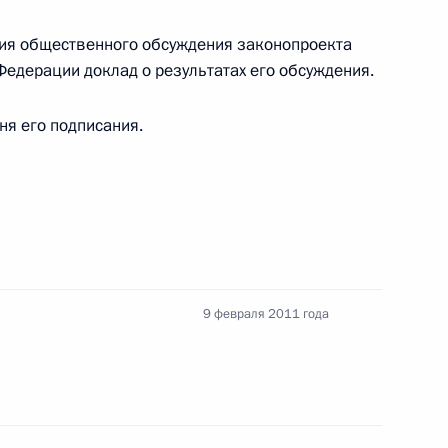
вые изменения в Вооружённых Силах
ния общественного обсуждения законопроекта
Федерации доклад о результатах его обсуждения.
дня его подписания.
а Чрезвычайным и Полномочным Послом России
9 февраля 2011 года
 на ратификацию российско-норвежский Договор
ств