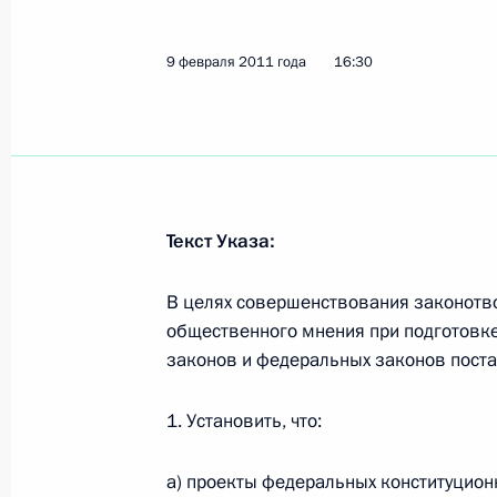
9 февраля 2011 года
16:30
Об атамане Оренбургского войсков
16 февраля 2011 года, 10:20
Об атамане Уссурийского войсково
Текст Указа:
16 февраля 2011 года, 10:10
В целях совершенствования законотво
общественного мнения при подготовк
О выделении средств из резервног
законов и федеральных законов пост
16 февраля 2011 года, 10:00
1. Установить, что:
а) проекты федеральных конституцион