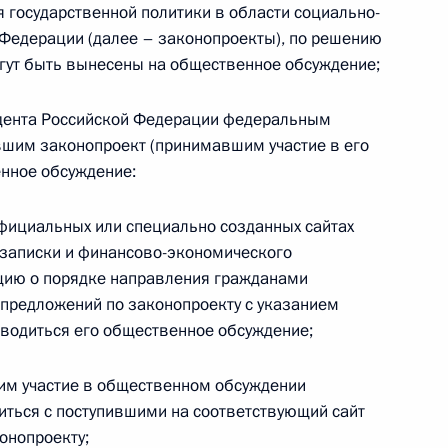
ного закона, ужесточающий наказание
государственной политики в области социально-
ки, получение взятки и посредничество
Федерации (далее – законопроекты), по решению
гут быть вынесены на общественное обсуждение;
идента Российской Федерации федеральным
вшим законопроект (принимавшим участие в его
нное обсуждение:
елем Министра юстиции
официальных или специально созданных сайтах
 записки и финансово-экономического
ацию о порядке направления гражданами
 предложений по законопроекту с указанием
е внутренних дел
оводиться его общественное обсуждение;
м участие в общественном обсуждении
ться с поступившими на соответствующий сайт
к
онопроекту;