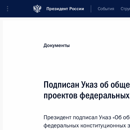
Президент России
События
Стру
Новости
Поручения Президента
Банк
Документы
Показа
Василий Бархатов включён в соста
Подписан Указ об общ
16 февраля 2011 года, 14:10
проектов федеральных
Дмитрий Медведев произвёл кадро
Президент подписал Указ «Об о
федеральных конституционных з
16 февраля 2011 года, 14:00