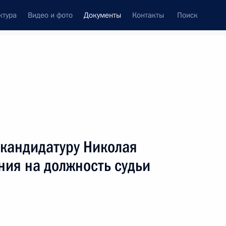
ктура
Видео и фото
Документы
Контакты
Поиск
 документов
Конституция России
январь, 2011
ть следующие материалы
ы Министерства внутренних дел Российской
 кандидатуру Николая
ия на должность судьи