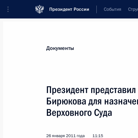
Президент России
События
Стру
Новости
Поручения Президента
Банк
Документы
Показа
Внесены изменения в Указ «Вопрос
Президент представил
Федерации»
Бирюкова для назначен
31 января 2011 года, 09:30
Верховного Суда
28 января 2011 года, пятница
26 января 2011 года
11:15