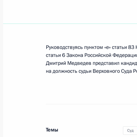
Президент подписал Указ «Об осво
на должность сотрудников Федера
по контролю за оборотом наркоти
28 января 2011 года, 18:30
Руководствуясь пунктом «е» статьи 83
статьи 6 Закона Российской Федерации
Борис Мирошников освобождён от 
Дмитрий Медведев представил кандид
технических мероприятий МВД Рос
на должность судьи Верховного Суда 
28 января 2011 года, 18:20
Подписан закон о ратификации ро
28 января 2011 года, 14:00
Темы
Суд