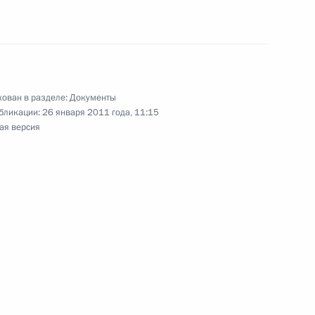
оздание государственной системы мониторинга
рации
ован в разделе:
Документы
бликации:
26 января 2011 года, 11:15
ая версия
службе в органах по контролю за оборотом
ных веществ
енения в системе МВД