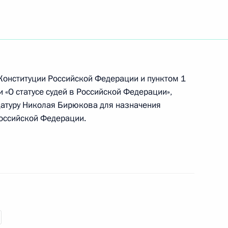
бождении от должности и назначении
льной службы Российской Федерации
ков»
 Конституции Российской Федерации и пунктом 1
 «О статусе судей в Российской Федерации»,
должности начальника Бюро специальных
атуру Николая Бирюкова для назначения
сии
Российской Федерации.
ссийско-американского договора о СНВ