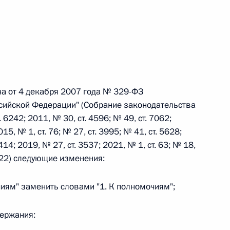
 г. № 242-ФЗ
части первой и статью 227–1 части второй Налогового
на от 4 декабря 2007 года № 329-ФЗ
оссийской Федерации" (Собрание законодательства
6242; 2011, № 30, ст. 4596; № 49, ст. 7062;
 г. № 246-ФЗ
15, № 1, ст. 76; № 27, ст. 3995; № 41, ст. 5628;
414; 2019, № 27, ст. 3537; 2021, № 1, ст. 63; № 18,
 Российской Федерации
 5022) следующие изменения:
чиям" заменить словами "1. К полномочиям";
 г. № 268-ФЗ
держания:
кон «О пробации в Российской Федерации»