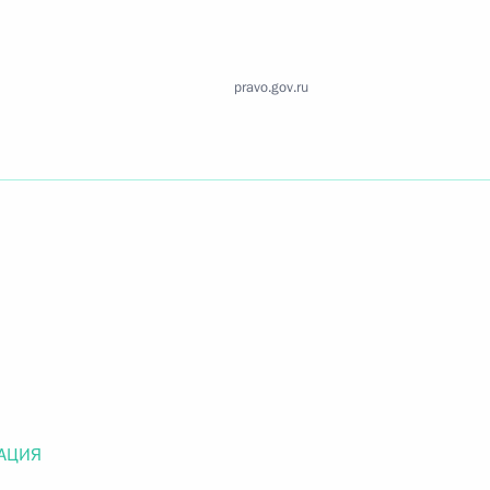
Найти документ
o.gov.ru
pravo.gov.ru
 г. № 259-ФЗ
льного закона «О статусе военнослужащих» и статью 86
 Российской Федерации»
АЦИЯ
 г. № 265-ФЗ