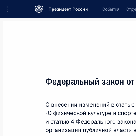
Президент России
События
Стру
Новости
Поручения Президента
Банк
Название документа или его номер
Федеральный закон от
Текст в документе
О внесении изменений в статью
Вид документа
«О физической культуре и спорт
Все
и статью 4 Федерального закон
организации публичной власти 
Дата вступления в силу...
или 