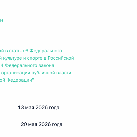
ального закона «О персональных данных» и отдельные
ации
ОН
 г. № 256-ФЗ
й в статью 6 Федерального
кон «О присяжных заседателях федеральных судов общей
 культуре и спорте в Российской
 4 Федерального закона
 организации публичной власти
кой Федерации"
 г. № 263-ФЗ
й 13 мая 2026 года
ального закона «О государственной регистрации
и 20 мая 2026 года