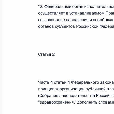
"2. Федеральный орган исполнительной
26 июля 2026 года
осуществляет в устанавливаемом Пра
согласование назначения и освобожде
органов субъектов Российской Федерац
Федеральный закон от 26.07.2026
О внесении изменения в статью 2 Федера
и добровольчестве (волонтерстве)»
Статья 2
26 июля 2026 года
Федеральный закон от 26.07.2026
Часть 4 статьи 4 Федерального закон
О внесении изменений в Уголовный кодек
принципах организации публичной вла
процессуального кодекса Российской Фе
(Собрание законодательства Российско
26 июля 2026 года
"здравоохранения," дополнить словами