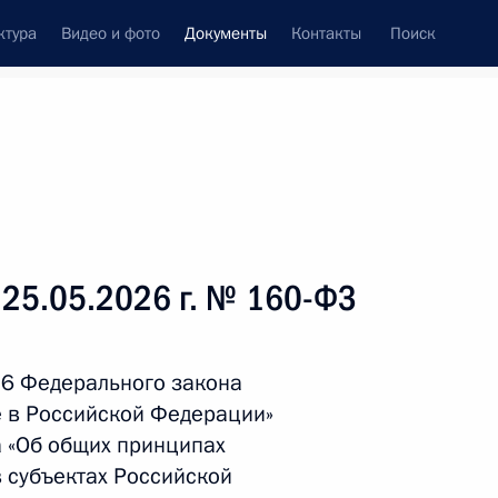
ктура
Видео и фото
Документы
Контакты
Поиск
 документов
Справка
Конституция России
 25.05.2026 г. № 160-ФЗ
 6 Федерального закона
е в Российской Федерации»
а «Об общих принципах
в субъектах Российской
дата принятия