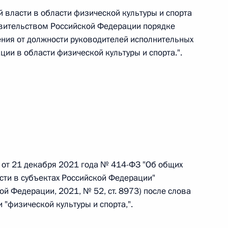
 власти в области физической культуры и спорта
вительством Российской Федерации порядке
ния от должности руководителей исполнительных
ии в области физической культуры и спорта.".
 г. № 267-ФЗ
льного закона «О благотворительной деятельности
 г. № 251-ФЗ
а от 21 декабря 2021 года № 414-ФЗ "Об общих
с Российской Федерации и статьи 31 и 151 Уголовно-
сти в субъектах Российской Федерации"
дерации
й Федерации, 2021, № 52, ст. 8973) после слова
 "физической культуры и спорта,".