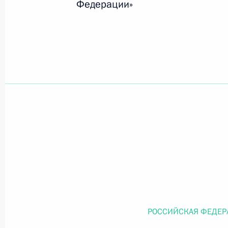
Федерации»
Официальный портал правовой информации
prav
26 июля 2026 года
Федеральный закон от 26.07.2026
О внесении изменений в статью 11 Федера
Федерального закона «Об образовании в
26 июля 2026 года
РОССИЙСКАЯ ФЕДЕР
Федеральный закон от 26.07.2026