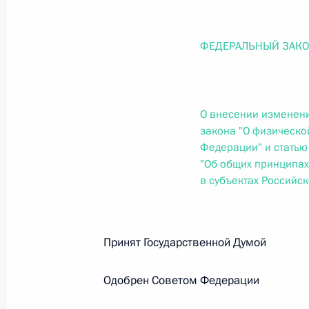
О внесении изменений в статью 12 Федер
законодательные акты Российской Федер
26 июля 2026 года
ФЕДЕРАЛЬНЫЙ ЗАК
Федеральный закон от 26.07.2026
О внесении изменени
О внесении изменений в Федеральный за
закона "О физической
юрисдикции в Российской Федерации»
Федерации" и статью
"Об общих принципах
26 июля 2026 года
в субъектах Российс
Федеральный закон от 26.07.2026
Принят Государственной Думо
О внесении изменений в статью 12 Федер
недвижимости»
Одобрен Советом Федераци
26 июля 2026 года