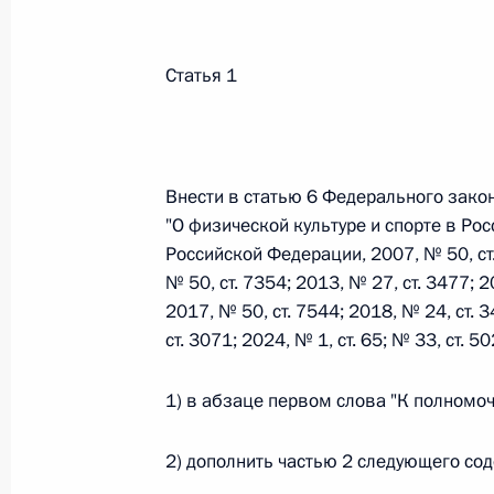
Федеральный закон от 26.07.2026
Статья 1
О внесении изменений в статьи 85 и 102 
кодекса Российской Федерации
26 июля 2026 года
Внести в статью 6 Федерального зако
"О физической культуре и спорте в Р
Российской Федерации, 2007, № 50, ст. 
Федеральный закон от 26.07.2026
№ 50, ст. 7354; 2013, № 27, ст. 3477; 20
2017, № 50, ст. 7544; 2018, № 24, ст. 3
О внесении изменений в Трудовой кодекс
ст. 3071; 2024, № 1, ст. 65; № 33, ст.
26 июля 2026 года
1) в абзаце первом слова "К полномо
Федеральный закон от 26.07.2026
2) дополнить частью 2 следующего со
О внесении изменений в Федеральный за