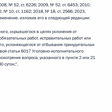
008, № 52, ст. 6226; 2009, № 52, ст. 6453; 2010,
2, № 10, ст. 1162; 2018, № 18, ст. 2566; 2023,
 г. № 242-ФЗ
 изменение, изложив его в следующей редакции:
части первой и статью 227–1 части второй Налогового
ного, скрывшегося в целях уклонения от
обязательных работ, исправительных работ или
го, уклоняющегося от отбывания принудительных
ервой статьи 6017 Уголовно-исполнительного
смотрения вопроса, указанного в пункте 2 или 21
 г. № 246-ФЗ
0 суток;".
 Российской Федерации
 г. № 268-ФЗ
кон «О пробации в Российской Федерации»