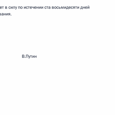
т в силу по истечении ста восьмидесяти дней
вания.
 г. № 267-ФЗ
льного закона «О благотворительной деятельности
рации В.Путин
 г. № 251-ФЗ
с Российской Федерации и статьи 31 и 151 Уголовно-
дерации