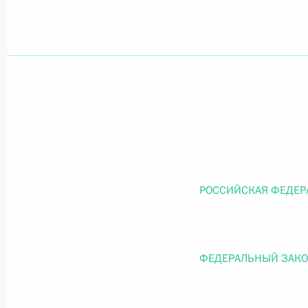
Официальный портал правовой информации
prav
26 июля 2026 года
Федеральный закон от 26.07.2026
О внесении изменений в статью 11 Федера
РОССИЙСКАЯ ФЕДЕР
Федерального закона «Об образовании в
26 июля 2026 года
ФЕДЕРАЛЬНЫЙ ЗАК
Федеральный закон от 26.07.2026