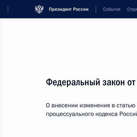
Президент России
События
Стру
Новости
Поручения Президента
Банк
Название документа или его номер
Федеральный закон от
Текст в документе
О внесении изменения в статью
Вид документа
процессуального кодекса Росс
Все
Дата вступления в силу...
или 