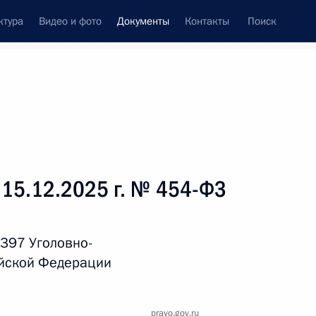
ктура
Видео и фото
Документы
Контакты
Поиск
 документов
Справка
Конституция России
 15.12.2025 г. № 454-ФЗ
 397 Уголовно-
ийской Федерации
дата принятия
pravo.gov.ru