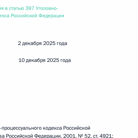
ального закона «О персональных данных» и отдельные
я в статью 397 Уголовно-
ации
декса Российской Федерации
й 2 декабря 2025 года
 г. № 256-ФЗ
кон «О присяжных заседателях федеральных судов общей
 10 декабря 2025 года
 г. № 263-ФЗ
ального закона «О государственной регистрации
о-процессуального кодекса Российской
а Российской Федерации, 2001, № 52, ст. 4921;