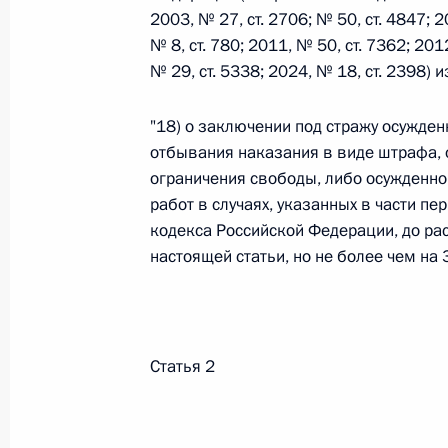
2003, № 27, ст. 2706; № 50, ст. 4847; 2
№ 8, ст. 780; 2011, № 50, ст. 7362; 201
Федеральный закон от 26.07.2026
№ 29, ст. 5338; 2024, № 18, ст. 2398)
О внесении изменений в статьи 85 и 102 
кодекса Российской Федерации
"18) о заключении под стражу осужден
отбывания наказания в виде штрафа, 
26 июля 2026 года
ограничения свободы, либо осужденно
работ в случаях, указанных в части п
кодекса Российской Федерации, до рас
Федеральный закон от 26.07.2026
настоящей статьи, но не более чем на 3
О внесении изменений в Трудовой кодекс
26 июля 2026 года
Статья 2
Федеральный закон от 26.07.2026
О внесении изменений в Федеральный за