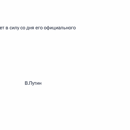
овом статусе представительств компетентных органов
в Российской Федерации и Киргизской Республике
т в силу со дня его официального
 г. № 252-ФЗ
его водного транспорта Российской Федерации и статью 1
инства измерений»
рации В.Путин
 г. № 250-ФЗ
кой Федерации об административных правонарушениях