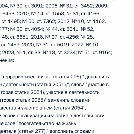
004, № 30, ст. 3091; 2006, № 31, ст. 3452; 2009,
т. 6453; 2010, № 14, ст. 1553; № 31, ст. 4166;
 г. № 242-ФЗ
 ст. 1495; № 50, ст. 7362; 2012, № 10, ст. 1162,
477; № 30, ст. 4054; № 44, ст. 5641; № 52,
части первой и статью 227–1 части второй Налогового
 48, ст. 6651; 2016, № 27, ст. 4256; № 28,
, ст. 1459; 2020, № 31, ст. 5019; 2022, № 10,
; 2023, № 1, ст. 33; № 18, ст. 3234; № 51, ст. 9164;
нения:
 г. № 246-ФЗ
 "террористический акт (статья 205)," дополнить
деятельности (статья 2051),", слова "участие в
 Российской Федерации
торая статьи 2054), участие в деятельности
вторая статьи 2055)" заменить словами
ества и участие в нем (статья 2054),
ческой организации и участие в деятельности
 г. № 268-ФЗ
ле слов "посягательство на жизнь
еятеля (статья 277)," дополнить словами
кон «О пробации в Российской Федерации»