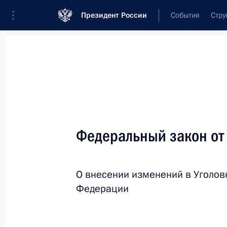
Президент России
События
Стру
Новости
Поручения Президента
Банк
Название документа или его номер
Федеральный закон от
Текст в документе
О внесении изменений в Уголов
Вид документа
Федерации
Все
Дата вступления в силу...
или 