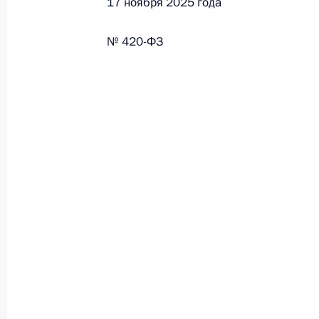
17 ноября 2025 года
Федеральный закон от 26.07.2026
№ 420-ФЗ
О внесении изменения в статью 6 Закона
26 июля 2026 года
Федеральный закон от 26.07.2026
О внесении изменений в статью 9.21 Код
правонарушениях
26 июля 2026 года
Федеральный закон от 26.07.2026
О ратификации Соглашения между Правит
Республики Беларусь о сотрудничестве в 