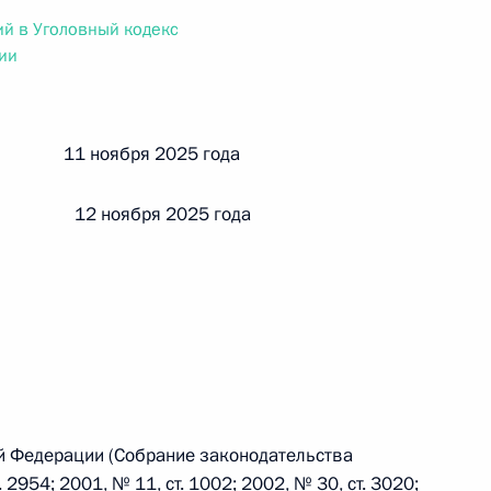
ального закона «О персональных данных» и отдельные
й в Уголовный кодекс
ации
ии
й 11 ноября 2025 года
 г. № 256-ФЗ
кон «О присяжных заседателях федеральных судов общей
 12 ноября 2025 года
 г. № 263-ФЗ
ального закона «О государственной регистрации
й Федерации (Собрание законодательства
2954; 2001, № 11, ст. 1002; 2002, № 30, ст. 3020;