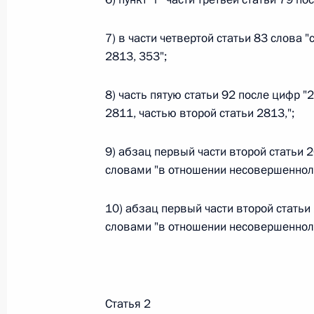
Федеральный закон от 26.07.2026
7) в части четвертой статьи 83 слова 
О внесении изменений в статью 13–2 Фед
2813, 353";
и признании утратившим силу пункта 1 ча
изменений в Федеральный закон „Об акта
8) часть пятую статьи 92 после цифр "
26 июля 2026 года
2811, частью второй статьи 2813,";
9) абзац первый части второй статьи 
Федеральный закон от 26.07.2026
словами "в отношении несовершенноле
О внесении изменения в статью 10 Федер
10) абзац первый части второй стать
26 июля 2026 года
словами "в отношении несовершенноле
Федеральный закон от 26.07.2026
Статья 2
О ратификации Соглашения между Правит