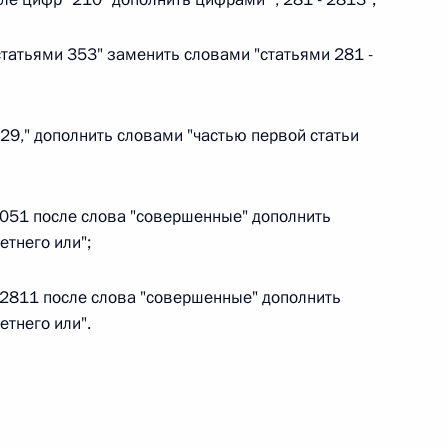
 г. № 264-ФЗ
"статьями 353" заменить словами "статьями 281 -
ерального закона «Об актах гражданского состояния»
сти 13 статьи 3 Федерального закона «О внесении
х гражданского состояния“
229," дополнить словами "частью первой статьи
2051 после слова "совершенные" дополнить
 г. № 270-ФЗ
тнего или";
ального закона «Об автономных учреждениях»
и 2811 после слова "совершенные" дополнить
тнего или".
 г. № 244-ФЗ
ельством Российской Федерации и Кабинетом