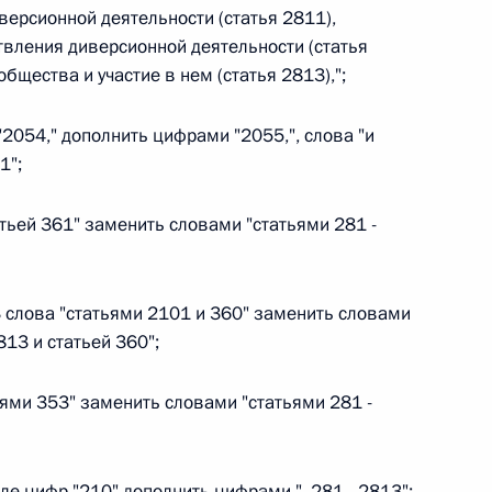
версионной деятельности (статья 2811),
твления диверсионной деятельности (статья
бщества и участие в нем (статья 2813),";
 г. № 267-ФЗ
 "2054," дополнить цифрами "2055,", слова "и
1";
льного закона «О благотворительной деятельности
татьей 361" заменить словами "статьями 281 -
73 слова "статьями 2101 и 360" заменить словами
 г. № 251-ФЗ
813 и статьей 360";
с Российской Федерации и статьи 31 и 151 Уголовно-
дерации
тьями 353" заменить словами "статьями 281 -
осле цифр "210" дополнить цифрами ", 281 - 2813";