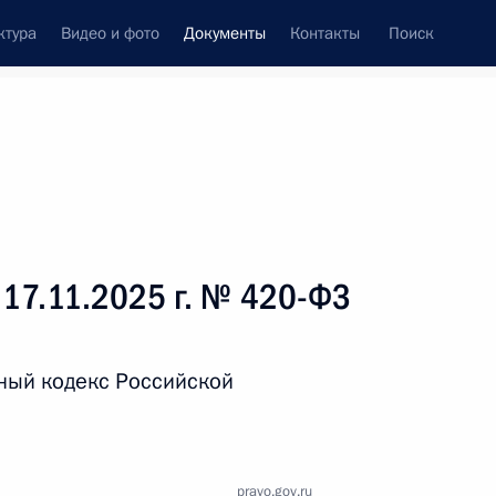
ктура
Видео и фото
Документы
Контакты
Поиск
 документов
Справка
Конституция России
 17.11.2025 г. № 420-ФЗ
ный кодекс Российской
дата принятия
pravo.gov.ru