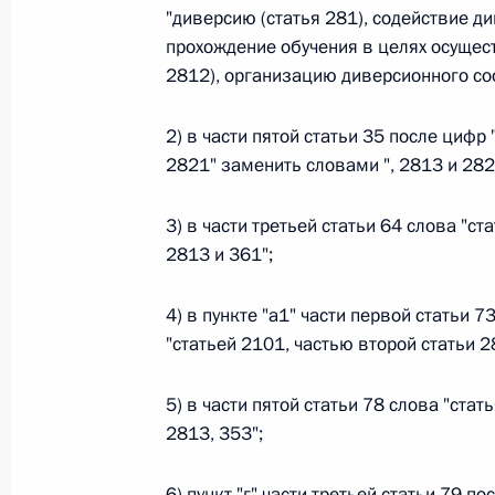
"диверсию (статья 281), содействие ди
26 июля 2026 года
прохождение обучения в целях осущес
2812), организацию диверсионного соо
Федеральный закон от 26.07.2026
2) в части пятой статьи 35 после цифр
2821" заменить словами ", 2813 и 282
О внесении изменения в статью 2 Федера
и добровольчестве (волонтерстве)»
3) в части третьей статьи 64 слова "с
26 июля 2026 года
2813 и 361";
4) в пункте "а1" части первой статьи 
Федеральный закон от 26.07.2026
"статьей 2101, частью второй статьи 2
О внесении изменений в Уголовный кодек
процессуального кодекса Российской Фе
5) в части пятой статьи 78 слова "ста
2813, 353";
26 июля 2026 года
6) пункт "г" части третьей статьи 79 п