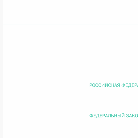
Официальный портал правовой информации
prav
26 июля 2026 года
Федеральный закон от 26.07.2026
О внесении изменений в статью 11 Федера
РОССИЙСКАЯ ФЕДЕР
Федерального закона «Об образовании в
26 июля 2026 года
ФЕДЕРАЛЬНЫЙ ЗАК
Федеральный закон от 26.07.2026