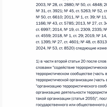
2003, № 28, ст. 2880; № 50, ст. 4848; 2
№ 31, ст. 3921; № 45, ст. 5263; № 52, с
Федеральный закон от 26.07.2026
№ 50, ст. 6610; 2011, № 1, ст. 39; № 11,
1166; № 43, ст. 5785; 2013, № 27, ст. 3
О внесении изменений в статьи 85 и 102 
ст. 6997; 2014, № 19, ст. 2309, 2335; №
кодекса Российской Федерации
ст. 4559; 2018, № 1, ст. 29; 2019, № 14
26 июля 2026 года
ст. 1395; № 27, ст. 4601; № 48, ст. 8313
2024, № 53, ст. 8520) следующие изме
Федеральный закон от 26.07.2026
1) в части второй статьи 20 после слов
словами "содействие террористической 
О внесении изменений в Трудовой кодекс
террористическом сообществе (часть в
26 июля 2026 года
террористической организации (часть 
"организацию террористического сообщ
организацию деятельности террористи
Федеральный закон от 26.07.2026
такой организации (статья 2055)", пос
государственного или общественного д
О внесении изменений в Федеральный за