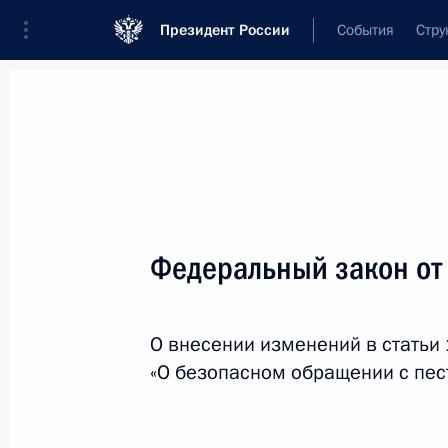
Президент России
События
Стру
Новости
Поручения Президента
Банк
Название документа или его номер
Федеральный закон от
Текст в документе
О внесении изменений в статьи
Вид документа
«О безопасном обращении с пес
Все
Дата вступления в силу...
или 