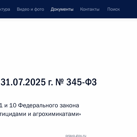
ктура
Видео и фото
Документы
Контакты
Поиск
 документов
Справка
Конституция России
 31.07.2025 г. № 345-ФЗ
 1 и 10 Федерального закона
тицидами и агрохимикатами»
дата принятия
pravo.gov.ru