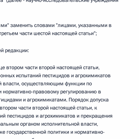
ва "(далее - научно-исследовательские учреждения
иями" заменить словами "лицами, указанными в
третьем части шестой настоящей статьи";
 г. № 267-ФЗ
льного закона «О благотворительной деятельности
ей редакции:
е втором части второй настоящей статьи,
онных испытаний пестицидов и агрохимикатов
 власти, осуществляющим функции по
 и нормативно-правовому регулированию в
 г. № 251-ФЗ
тицидами и агрохимикатами. Порядок допуска
с Российской Федерации и статьи 31 и 151 Уголовно-
втором части второй настоящей статьи, к
дерации
ий пестицидов и агрохимикатов и прекращения
ральным органом исполнительной власти,
е государственной политики и нормативно-