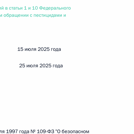
ального закона «О персональных данных» и отдельные
й в статьи 1 и 10 Федерального
ации
м обращении с пестицидами и
 г. № 256-ФЗ
й 15 июля 2025 года
кон «О присяжных заседателях федеральных судов общей
 25 июля 2025 года
 г. № 263-ФЗ
ального закона «О государственной регистрации
юля 1997 года № 109-ФЗ "О безопасном