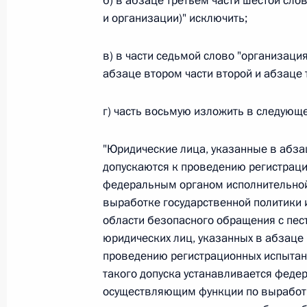
б) в абзаце третьем части шестой сло
и организации)" исключить;
26 июля 2026 года
в) в части седьмой слово "организац
абзаце втором части второй и абзаце 
Федеральный закон от 26.07.2026
О внесении изменения в статью 2 Федера
г) часть восьмую изложить в следующ
и добровольчестве (волонтерстве)»
26 июля 2026 года
"Юридические лица, указанные в абзац
допускаются к проведению регистраци
федеральным органом исполнительной
выработке государственной политики
Федеральный закон от 26.07.2026
области безопасного обращения с пес
О внесении изменений в Уголовный кодек
юридических лиц, указанных в абзаце 
процессуального кодекса Российской Фе
проведению регистрационных испытан
26 июля 2026 года
такого допуска устанавливается феде
осуществляющим функции по выработк