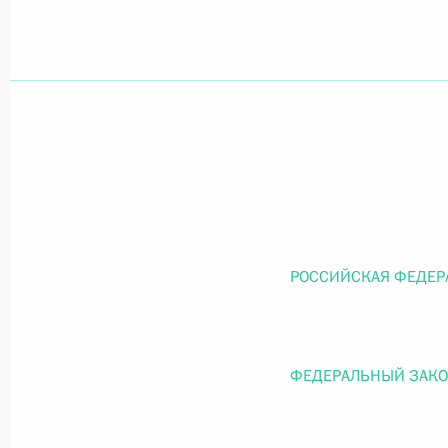
Официальный портал правовой информации
prav
26 июля 2026 года
Федеральный закон от 26.07.2026
О внесении изменений в статью 11 Федера
РОССИЙСКАЯ ФЕДЕР
Федерального закона «Об образовании в
26 июля 2026 года
ФЕДЕРАЛЬНЫЙ ЗАК
Федеральный закон от 26.07.2026