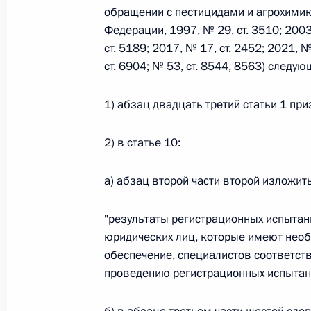
обращении с пестицидами и агрохимик
Федерации, 1997, № 29, ст. 3510; 2003,
Федеральный закон от 26.07.2026
ст. 5189; 2017, № 17, ст. 2452; 2021, №
ст. 6904; № 53, ст. 8544, 8563) следу
О внесении изменений в статьи 85 и 102 
кодекса Российской Федерации
1) абзац двадцать третий статьи 1 при
26 июля 2026 года
2) в статье 10:
Федеральный закон от 26.07.2026
а) абзац второй части второй изложит
О внесении изменений в Трудовой кодекс
"результаты регистрационных испытан
26 июля 2026 года
юридических лиц, которые имеют необ
обеспечение, специалистов соответс
проведению регистрационных испытани
Федеральный закон от 26.07.2026
О внесении изменений в Федеральный за