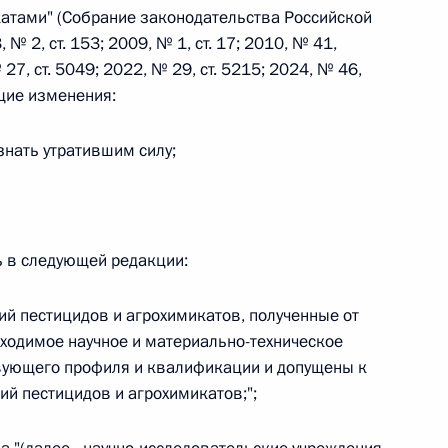
атами" (Собрание законодательства Российской
 № 2, ст. 153; 2009, № 1, ст. 17; 2010, № 41,
 г. № 242-ФЗ
 27, ст. 5049; 2022, № 29, ст. 5215; 2024, № 46,
ющие изменения:
части первой и статью 227–1 части второй Налогового
знать утратившим силу;
 г. № 246-ФЗ
ь в следующей редакции:
 Российской Федерации
ий пестицидов и агрохимикатов, полученные от
ходимое научное и материально-техническое
твующего профиля и квалификации и допущены к
й пестицидов и агрохимикатов;";
 г. № 268-ФЗ
кон «О пробации в Российской Федерации»