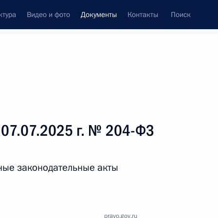
ктура
Видео и фото
Документы
Контакты
Поиск
 документов
Справка
Конституция России
 07.07.2025 г. № 204-ФЗ
ные законодательные акты
дата принятия
pravo.gov.ru