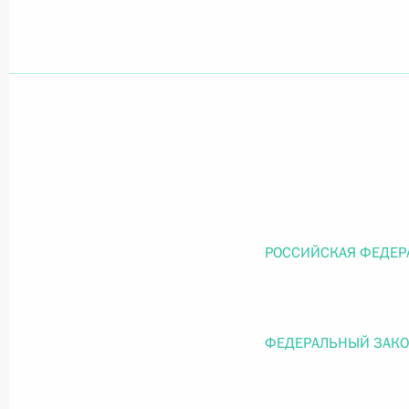
Официальный портал правовой информации
prav
26 июля 2026 года
Федеральный закон от 26.07.2026
О внесении изменений в статью 11 Федера
РОССИЙСКАЯ ФЕДЕР
Федерального закона «Об образовании в
26 июля 2026 года
ФЕДЕРАЛЬНЫЙ ЗАК
Федеральный закон от 26.07.2026