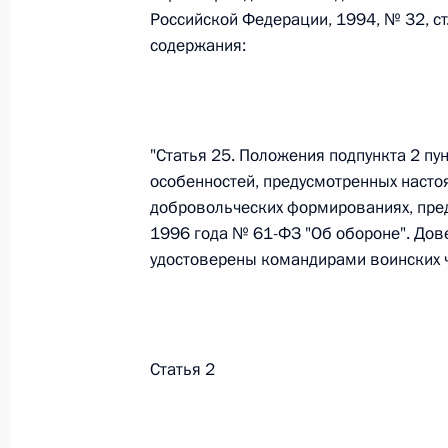
Российской Федерации, 1994, № 32, ст
содержания:
Федеральный закон от 26.07.2026
О внесении изменений в статьи 85 и 102 
кодекса Российской Федерации
"Статья 25. Положения подпункта 2 пу
26 июля 2026 года
особенностей, предусмотренных насто
добровольческих формированиях, пре
1996 года № 61-ФЗ "Об обороне". Дов
Федеральный закон от 26.07.2026
удостоверены командирами воинских ч
О внесении изменений в Трудовой кодекс
26 июля 2026 года
Статья 2
Федеральный закон от 26.07.2026
О внесении изменений в Федеральный за