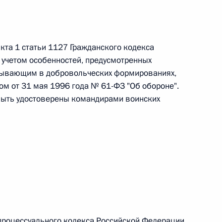
 г. № 264-ФЗ
ерального закона «Об актах гражданского состояния»
сти 13 статьи 3 Федерального закона «О внесении
нкта 1 статьи 1127 Гражданского кодекса
х гражданского состояния“
учетом особенностей, предусмотренных
ебывающим в добровольческих формированиях,
м от 31 мая 1996 года № 61-ФЗ "Об обороне".
быть удостоверены командирами воинских
 г. № 270-ФЗ
ального закона «Об автономных учреждениях»
 г. № 244-ФЗ
ельством Российской Федерации и Кабинетом
 процессуального кодекса Российской Федерации