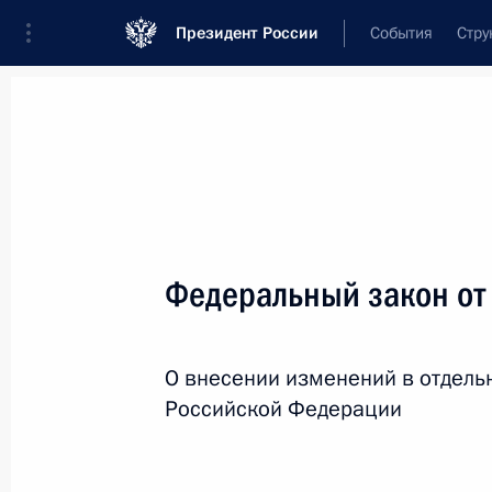
Президент России
События
Стру
Новости
Поручения Президента
Банк
Название документа или его номер
Федеральный закон от
Текст в документе
О внесении изменений в отдель
Вид документа
Российской Федерации
Все
Дата вступления в силу...
или 