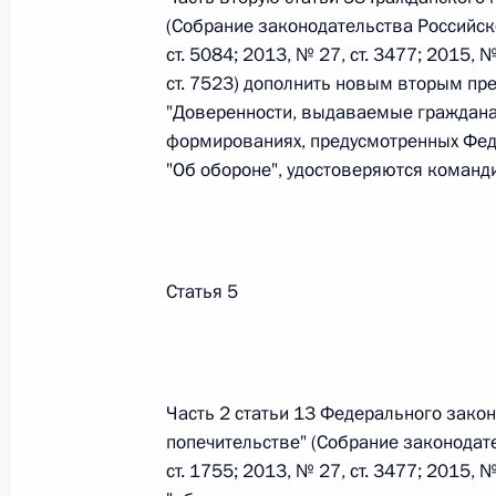
Министров Киргизской Республики о прав
(Собрание законодательства Российско
по вопросам внутренних дел и миграции 
ст. 5084; 2013, № 27, ст. 3477; 2015, №
26 июля 2026 года
ст. 7523) дополнить новым вторым п
"Доверенности, выдаваемые граждан
формированиях, предусмотренных Фед
Федеральный закон от 26.07.2026
"Об обороне", удостоверяются команди
О внесении изменений в Кодекс внутренн
Федерального закона «Об обеспечении ед
26 июля 2026 года
Статья 5
Федеральный закон от 26.07.2026
О внесении изменений в Кодекс Российс
Часть 2 статьи 13 Федерального закон
попечительстве" (Собрание законодат
26 июля 2026 года
ст. 1755; 2013, № 27, ст. 3477; 2015, №