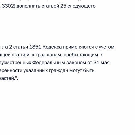
. 3302) дополнить статьей 25 следующего
 г. № 242-ФЗ
части первой и статью 227–1 части второй Налогового
нкта 2 статьи 1851 Кодекса применяются с учетом
ящей статьей, к гражданам, пребывающим в
дусмотренных Федеральным законом от 31 мая
еренности указанных граждан могут быть
 г. № 246-ФЗ
астей.".
 Российской Федерации
 г. № 268-ФЗ
кон «О пробации в Российской Федерации»