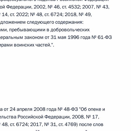
овом статусе представительств компетентных органов
й Федерации, 2002, № 46, ст. 4532; 2007, № 43,
в Российской Федерации и Киргизской Республике
 14, ст. 2022; № 48, ст. 6724; 2018, № 49,
редложением следующего содержания:
ами, пребывающими в добровольческих
еральным законом от 31 мая 1996 года № 61-ФЗ
 г. № 252-ФЗ
рами воинских частей.".
его водного транспорта Российской Федерации и статью 1
инства измерений»
 г. № 250-ФЗ
кой Федерации об административных правонарушениях
а от 24 апреля 2008 года № 48-ФЗ "Об опеке и
ельства Российской Федерации, 2008, № 17,
 48, ст. 6724; 2017, № 31, ст. 4769) после слов