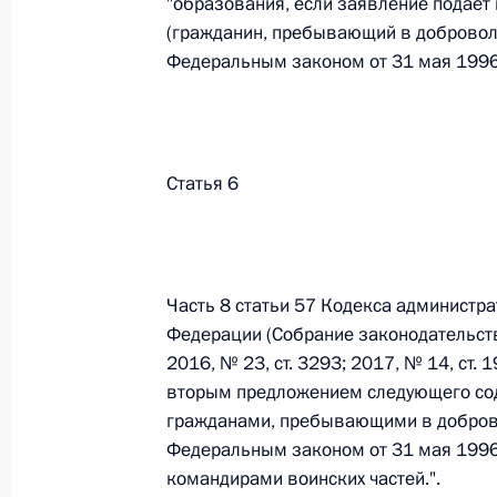
"образования, если заявление подает
(гражданин, пребывающий в доброво
Федеральный закон от 26.07.2026
Федеральным законом от 31 мая 1996 
О внесении изменения в статью 6 Закона
26 июля 2026 года
Статья 6
Федеральный закон от 26.07.2026
О внесении изменений в статью 9.21 Код
правонарушениях
Часть 8 статьи 57 Кодекса администр
26 июля 2026 года
Федерации (Собрание законодательств
2016, № 23, ст. 3293; 2017, № 14, ст. 
вторым предложением следующего со
гражданами, пребывающими в добров
Федеральный закон от 26.07.2026
Федеральным законом от 31 мая 1996
О ратификации Соглашения между Правит
командирами воинских частей.".
Республики Беларусь о сотрудничестве в 