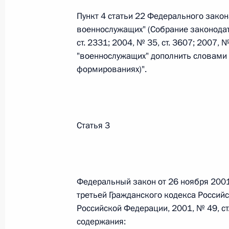
Пункт 4 статьи 22 Федерального закон
26 июля 2026 года
военнослужащих" (Собрание законодат
ст. 2331; 2004, № 35, ст. 3607; 2007, №
"военнослужащих" дополнить словами
Федеральный закон от 26.07.2026
формированиях)".
О внесении изменения в статью 2 Федера
и добровольчестве (волонтерстве)»
26 июля 2026 года
Статья 3
Федеральный закон от 26.07.2026
О внесении изменений в Уголовный кодек
Федеральный закон от 26 ноября 2001
процессуального кодекса Российской Фе
третьей Гражданского кодекса Россий
26 июля 2026 года
Российской Федерации, 2001, № 49, ст
содержания: