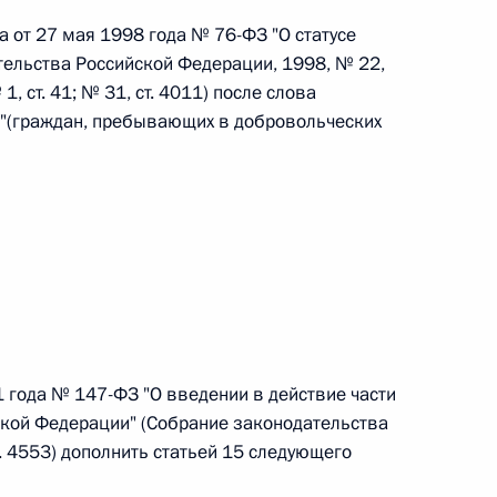
а от 27 мая 1998 года № 76-ФЗ "О статусе
ельства Российской Федерации, 1998, № 22,
 1, ст. 41; № 31, ст. 4011) после слова
 "(граждан, пребывающих в добровольческих
 г. № 267-ФЗ
льного закона «О благотворительной деятельности
 г. № 251-ФЗ
с Российской Федерации и статьи 31 и 151 Уголовно-
 года № 147-ФЗ "О введении в действие части
дерации
ской Федерации" (Собрание законодательства
. 4553) дополнить статьей 15 следующего