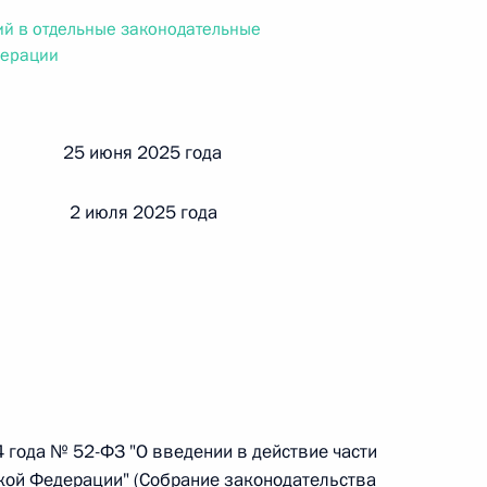
ального закона «О персональных данных» и отдельные
й в отдельные законодательные
ации
дерации
й 25 июня 2025 года
 г. № 256-ФЗ
кон «О присяжных заседателях федеральных судов общей
 2 июля 2025 года
 г. № 263-ФЗ
ального закона «О государственной регистрации
 года № 52-ФЗ "О введении в действие части
кой Федерации" (Собрание законодательства