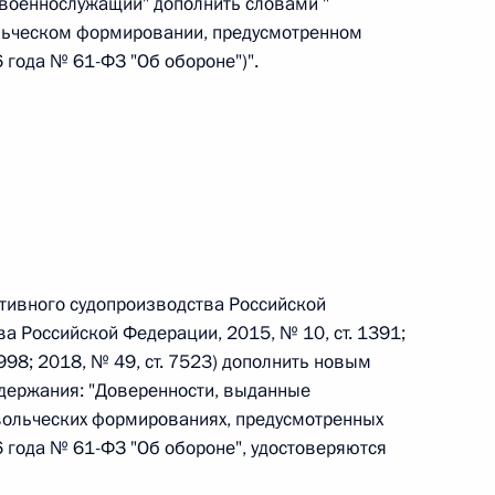
 военнослужащий" дополнить словами "
льческом формировании, предусмотренном
 г. № 266-ФЗ
года № 61-ФЗ "Об обороне")".
 Российской Федерации «О защите прав потребителей»
 г. № 247-ФЗ
екса Российской Федерации об административных
ативного судопроизводства Российской
а Российской Федерации, 2015, № 10, ст. 1391;
1998; 2018, № 49, ст. 7523) дополнить новым
держания: "Доверенности, выданные
ольческих формированиях, предусмотренных
 г. № 245-ФЗ
 года № 61-ФЗ "Об обороне", удостоверяются
ельством Российской Федерации и Правительством
сфере деятельности с драгоценными металлами,