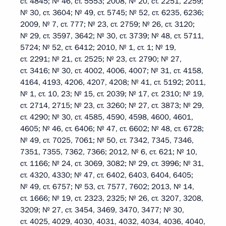
ст. 4845; № 46, ст. 5553; 2008, № 20, ст. 2251, 2259;
№ 30, ст. 3604; № 49, ст. 5745; № 52, ст. 6235, 6236;
2009, № 7, ст. 777; № 23, ст. 2759; № 26, ст. 3120;
№ 29, ст. 3597, 3642; № 30, ст. 3739; № 48, ст. 5711,
5724; № 52, ст. 6412; 2010, № 1, ст. 1; № 19,
ст. 2291; № 21, ст. 2525; № 23, ст. 2790; № 27,
ст. 3416; № 30, ст. 4002, 4006, 4007; № 31, ст. 4158,
4164, 4193, 4206, 4207, 4208; № 41, ст. 5192; 2011,
№ 1, ст. 10, 23; № 15, ст. 2039; № 17, ст. 2310; № 19,
ст. 2714, 2715; № 23, ст. 3260; № 27, ст. 3873; № 29,
ст. 4290; № 30, ст. 4585, 4590, 4598, 4600, 4601,
4605; № 46, ст. 6406; № 47, ст. 6602; № 48, ст. 6728;
№ 49, ст. 7025, 7061; № 50, ст. 7342, 7345, 7346,
7351, 7355, 7362, 7366; 2012, № 6, ст. 621; № 10,
ст. 1166; № 24, ст. 3069, 3082; № 29, ст. 3996; № 31,
ст. 4320, 4330; № 47, ст. 6402, 6403, 6404, 6405;
№ 49, ст. 6757; № 53, ст. 7577, 7602; 2013, № 14,
ст. 1666; № 19, ст. 2323, 2325; № 26, ст. 3207, 3208,
3209; № 27, ст. 3454, 3469, 3470, 3477; № 30,
ст. 4025, 4029, 4030, 4031, 4032, 4034, 4036, 4040,