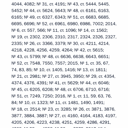
4044, 4082; № 31, ст. 4191; № 43, ст. 5444, 5445,
5452; № 44, ст. 5624, 5643; № 48, ст. 6161, 6163,
6165; № 49, ст. 6327, 6343; № 51, ст. 6683, 6685,
6695, 6696; № 52, ст. 6961, 6980, 6986, 7002; 2014,
№ 6, ст. 557, 566; № 11, ст. 1096; № 14, ст. 1562;
№ 19, ст. 2302, 2306, 2310, 2317, 2324, 2326, 2327,
2335; № 26, ст. 3366, 3379; № 30, ст. 4211, 4214,
4218, 4228, 4256, 4259, 4264; № 42, ст. 5615;
№ 43, ст. 5799; № 48, ст. 6636, 6638, 6643, 6651;
№ 52, ст. 7548, 7550, 7557; 2015, № 1, ст. 35, 67,
74, 83, 85; № 10, ст. 1405, 1416; № 13, ст. 1811;
№ 21, ст. 2981; № 27, ст. 3945, 3950; № 29, ст. 4354,
4374, 4376, 4391; № 41, ст. 5629; № 44, ст. 6046;
№ 45, ст. 6205, 6208; № 48, ст. 6706, 6710, 6716;
№ 51, ст. 7249, 7250; 2016, № 1, ст. 11, 59, 63, 76,
84; № 10, ст. 1323; № 11, ст. 1481, 1490, 1491;
№ 18, ст. 2514; № 23, ст. 3285; № 26, ст. 3871, 3876,
3877, 3884, 3887; № 27, ст. 4160, 4164, 4183, 4197,
4205, 4206, 4223, 4238, 4251, 4259, 4286, 4291,