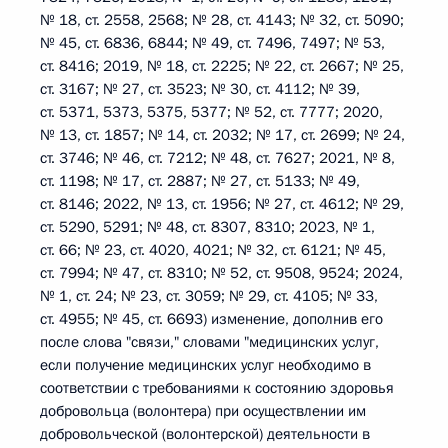
№ 18, ст. 2558, 2568; № 28, ст. 4143; № 32, ст. 5090;
№ 45, ст. 6836, 6844; № 49, ст. 7496, 7497; № 53,
ст. 8416; 2019, № 18, ст. 2225; № 22, ст. 2667; № 25,
ст. 3167; № 27, ст. 3523; № 30, ст. 4112; № 39,
ст. 5371, 5373, 5375, 5377; № 52, ст. 7777; 2020,
№ 13, ст. 1857; № 14, ст. 2032; № 17, ст. 2699; № 24,
ст. 3746; № 46, ст. 7212; № 48, ст. 7627; 2021, № 8,
ст. 1198; № 17, ст. 2887; № 27, ст. 5133; № 49,
ст. 8146; 2022, № 13, ст. 1956; № 27, ст. 4612; № 29,
ст. 5290, 5291; № 48, ст. 8307, 8310; 2023, № 1,
ст. 66; № 23, ст. 4020, 4021; № 32, ст. 6121; № 45,
ст. 7994; № 47, ст. 8310; № 52, ст. 9508, 9524; 2024,
№ 1, ст. 24; № 23, ст. 3059; № 29, ст. 4105; № 33,
ст. 4955; № 45, ст. 6693) изменение, дополнив его
после слова "связи," словами "медицинских услуг,
если получение медицинских услуг необходимо в
соответствии с требованиями к состоянию здоровья
добровольца (волонтера) при осуществлении им
добровольческой (волонтерской) деятельности в