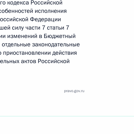
го кодекса Российской
Найти документ
собенностей исполнения
Российской Федерации
o.gov.ru
шей силу части 7 статьи 7
нии изменений в Бюджетный
 отдельные законодательные
о приостановлении действия
ельных актов Российской
 г. № 259-ФЗ
льного закона «О статусе военнослужащих» и статью 86
 Российской Федерации»
pravo.gov.ru
 г. № 265-ФЗ