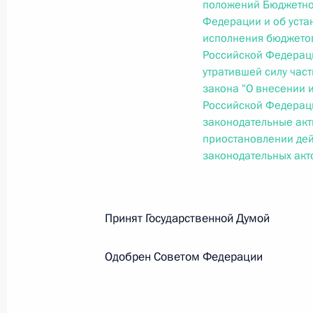
положений Бюджетно
Федерации и об уста
исполнения бюджето
Федеральный закон от 26.07.2026
Российской Федераци
утратившей силу част
О внесении изменений в статьи 85 и 102 
кодекса Российской Федерации
закона "О внесении 
Российской Федерац
26 июля 2026 года
законодательные акт
приостановлении дей
законодательных ак
Федеральный закон от 26.07.2026
О внесении изменений в Трудовой кодекс
Принят Государственной Думой
26 июля 2026 года
Одобрен Советом Федерации 
Федеральный закон от 26.07.2026
О внесении изменений в Федеральный за