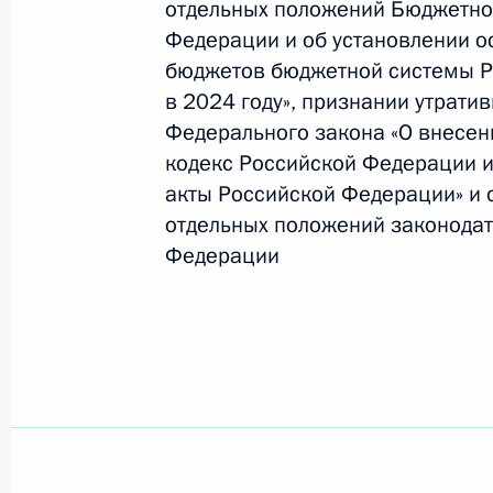
отдельных положений Бюджетно
Федерации и об установлении о
бюджетов бюджетной системы 
Официальный портал правовой информации
prav
в 2024 году», признании утратив
Федерального закона «О внесе
кодекс Российской Федерации и
акты Российской Федерации» и 
26 июля 2026 года
отдельных положений законодат
Федерации
Федеральный закон от 26.07.2026
О внесении изменений в статью 11 Федера
Федерального закона «Об образовании в
26 июля 2026 года
Федеральный закон от 26.07.2026