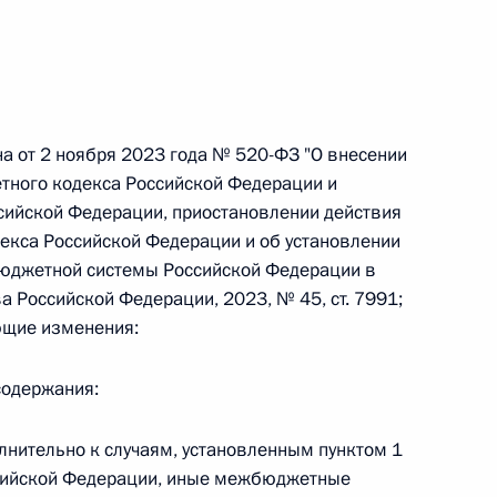
 г. № 267-ФЗ
на от 2 ноября 2023 года № 520-ФЗ "О внесении
льного закона «О благотворительной деятельности
тного кодекса Российской Федерации и
сийской Федерации, приостановлении действия
екса Российской Федерации и об установлении
юджетной системы Российской Федерации в
а Российской Федерации, 2023, № 45, ст. 7991;
ующие изменения:
 г. № 251-ФЗ
с Российской Федерации и статьи 31 и 151 Уголовно-
содержания:
дерации
полнительно к случаям, установленным пунктом 1
ссийской Федерации, иные межбюджетные