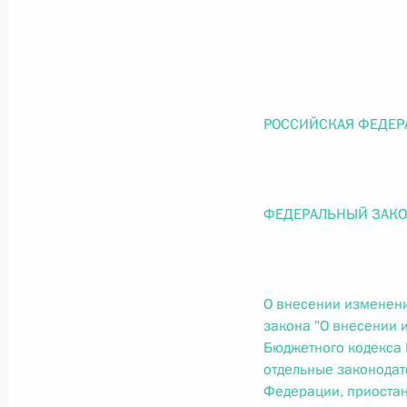
О внесении изменений в статью 12 Федер
законодательные акты Российской Федер
26 июля 2026 года
РОССИЙСКАЯ ФЕДЕР
Федеральный закон от 26.07.2026
О внесении изменений в Федеральный за
юрисдикции в Российской Федерации»
ФЕДЕРАЛЬНЫЙ ЗАК
26 июля 2026 года
Федеральный закон от 26.07.2026
О внесении изменени
закона "О внесении 
О внесении изменений в статью 12 Федер
Бюджетного кодекса
недвижимости»
отдельные законодат
26 июля 2026 года
Федерации, приостан