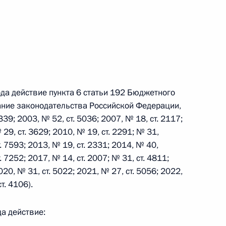
 г. № 266-ФЗ
 Российской Федерации «О защите прав потребителей»
ода действие пункта 6 статьи 192 Бюджетного
 г. № 247-ФЗ
ание законодательства Российской Федерации,
339; 2003, № 52, ст. 5036; 2007, № 18, ст. 2117;
екса Российской Федерации об административных
 29, ст. 3629; 2010, № 19, ст. 2291; № 31,
т. 7593; 2013, № 19, ст. 2331; 2014, № 40,
. 7252; 2017, № 14, ст. 2007; № 31, ст. 4811;
020, № 31, ст. 5022; 2021, № 27, ст. 5056; 2022,
т. 4106).
 г. № 245-ФЗ
да действие:
ельством Российской Федерации и Правительством
сфере деятельности с драгоценными металлами,