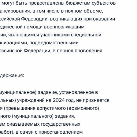
 могут быть предоставлены бюджетам субъектов
 г. № 264-ФЗ
ансирования, в том числе в полном объеме,
оссийской Федерации, возникающих при оказании
ерального закона «Об актах гражданского состояния»
педической помощи военнослужащим
сти 13 статьи 3 Федерального закона «О внесении
ии, являющимся участниками специальной
х гражданского состояния“
ганизациями, подведомственными
оссийской Федерации, в период проведения
 г. № 270-ФЗ
одержания:
ального закона «Об автономных учреждениях»
(муниципальное) задание, установленное в
льных) учреждений на 2024 год, не признается
я (превышения допустимого (возможного)
ного (муниципального) задания,
 г. № 244-ФЗ
ъем оказываемых государственных
абот), в связи с приостановлением
ельством Российской Федерации и Кабинетом