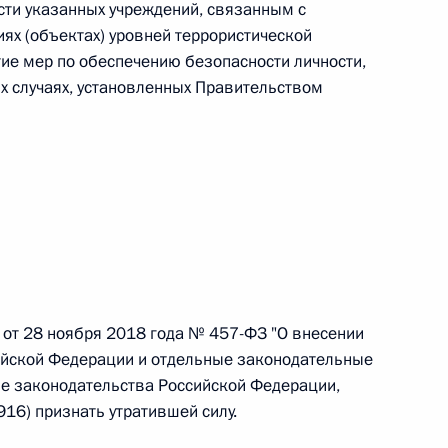
овом статусе представительств компетентных органов
сти указанных учреждений, связанным с
в Российской Федерации и Киргизской Республике
ях (объектах) уровней террористической
ие мер по обеспечению безопасности личности,
ых случаях, установленных Правительством
 г. № 252-ФЗ
его водного транспорта Российской Федерации и статью 1
инства измерений»
 г. № 250-ФЗ
 от 28 ноября 2018 года № 457-ФЗ "О внесении
йской Федерации и отдельные законодательные
кой Федерации об административных правонарушениях
е законодательства Российской Федерации,
2916) признать утратившей силу.