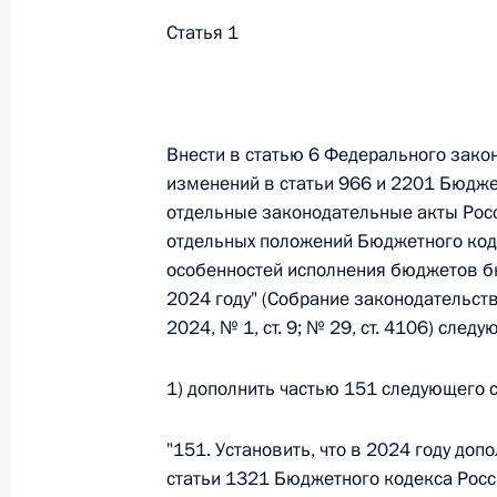
Статья 1
26 июля 2026 года
Федеральный закон от 26.07.2026
Внести в статью 6 Федерального зако
О внесении изменения в статью 2 Федера
изменений в статьи 966 и 2201 Бюдже
и добровольчестве (волонтерстве)»
отдельные законодательные акты Рос
26 июля 2026 года
отдельных положений Бюджетного код
особенностей исполнения бюджетов б
2024 году" (Собрание законодательств
2024, № 1, ст. 9; № 29, ст. 4106) след
Федеральный закон от 26.07.2026
О внесении изменений в Уголовный кодек
1) дополнить частью 151 следующего 
процессуального кодекса Российской Фе
26 июля 2026 года
"151. Установить, что в 2024 году до
статьи 1321 Бюджетного кодекса Ро