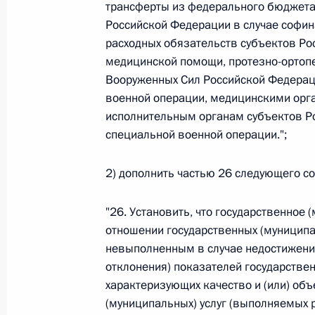
трансферты из федерального бюджета
Федеральный закон от 26.07.2026
Российской Федерации в случае софин
расходных обязательств субъектов Р
О внесении изменений в статью 13–2 Фед
медицинской помощи, протезно-орто
и признании утратившим силу пункта 1 ча
Вооруженных Сил Российской Федерац
изменений в Федеральный закон „Об акта
военной операции, медицинскими ор
26 июля 2026 года
исполнительным органам субъектов Р
специальной военной операции.";
Федеральный закон от 26.07.2026
2) дополнить частью 26 следующего с
О внесении изменения в статью 10 Федер
"26. Установить, что государственное 
26 июля 2026 года
отношении государственных (муниципа
невыполненным в случае недостижени
отклонения) показателей государствен
Федеральный закон от 26.07.2026
характеризующих качество и (или) об
(муниципальных) услуг (выполняемых р
О ратификации Соглашения между Правит