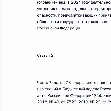
Министров Киргизской Республики о прав
(ограничением) в 2024 году деятельно
по вопросам внутренних дел и миграции 
установлением на отдельных территори
опасности, предусматривающих принят
26 июля 2026 года
общества и государства, а также в ин
Российской Федерации.".
Федеральный закон от 26.07.2026
О внесении изменений в Кодекс внутренн
Федерального закона «Об обеспечении ед
Статья 2
26 июля 2026 года
Федеральный закон от 26.07.2026
Часть 7 статьи 7 Федерального закона
изменений в Бюджетный кодекс Росси
О внесении изменений в Кодекс Российс
акты Российской Федерации" (Собрани
26 июля 2026 года
2018, № 49, ст. 7529; 2019, № 23, ст. 