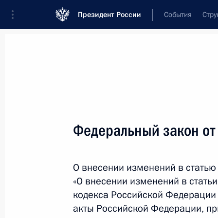
Президент России
События
Стру
Новости
Поручения Президента
Банк
Название документа или его номер
Федеральный закон от
Текст в документе
О внесении изменений в статью
Вид документа
«О внесении изменений в стать
Все
кодекса Российской Федерации
акты Российской Федерации, пр
Дата вступления в силу...
или 