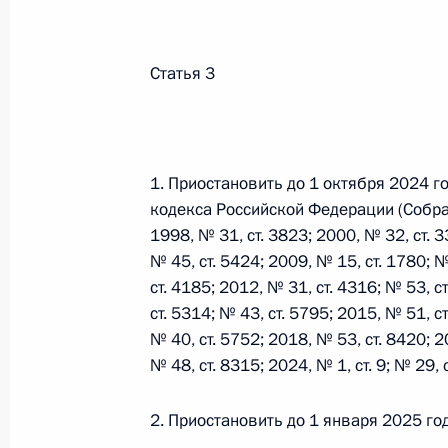
Федеральный закон от 26.07.2026
Статья 3
О внесении изменения в статью 6 Закона
26 июля 2026 года
1. Приостановить до 1 октября 2024 г
Федеральный закон от 26.07.2026
кодекса Российской Федерации (Собр
1998, № 31, ст. 3823; 2000, № 32, ст. 3
О внесении изменений в статью 9.21 Код
№ 45, ст. 5424; 2009, № 15, ст. 1780; №
правонарушениях
ст. 4185; 2012, № 31, ст. 4316; № 53, с
26 июля 2026 года
ст. 5314; № 43, ст. 5795; 2015, № 51, ст
№ 40, ст. 5752; 2018, № 53, ст. 8420; 2
№ 48, ст. 8315; 2024, № 1, ст. 9; № 29, с
Федеральный закон от 26.07.2026
2. Приостановить до 1 января 2025 го
О ратификации Соглашения между Правит
Республики Беларусь о сотрудничестве в 