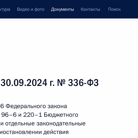
ктура
Видео и фото
Документы
Контакты
Поиск
 документов
Справка
Конституция России
 30.09.2024 г. № 336-ФЗ
 6 Федерального закона
и 96–6 и 220–1 Бюджетного
 и отдельные законодательные
иостановлении действия
дата принятия