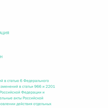
ального закона «О персональных данных» и отдельные
ации
АЦИЯ
 г. № 256-ФЗ
кон «О присяжных заседателях федеральных судов общей
ОН
 г. № 263-ФЗ
й в статью 6 Федерального
изменений в статьи 966 и 2201
ального закона «О государственной регистрации
 Российской Федерации и
ельные акты Российской
овлении действия отдельных