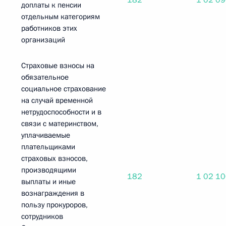
182
1 02 0
доплаты к пенсии
отдельным категориям
работников этих
организаций
Страховые взносы на
обязательное
социальное страхование
на случай временной
нетрудоспособности и в
связи с материнством,
уплачиваемые
плательщиками
страховых взносов,
производящими
182
1 02 1
выплаты и иные
вознаграждения в
пользу прокуроров,
сотрудников