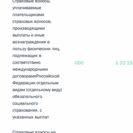
Страховые взносы,
уплачиваемые
плательщиками
страховых взносов,
производящими
выплаты и иные
вознаграждения в
пользу физических лиц,
подлежащих в
соответствиис
000
1 02 1
международными
договорамиРоссийской
Федерации отдельным
видам (отдельному виду)
обязательного
социального
страхования, с
указанных выплат
Страховые взносы на