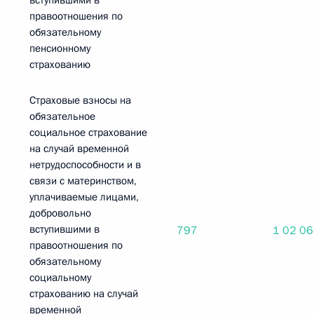
вступившими в
правоотношения по
обязательному
пенсионному
страхованию
Страховые взносы на
обязательное
социальное страхование
на случай временной
нетрудоспособности и в
связи с материнством,
уплачиваемые лицами,
добровольно
вступившими в
797
1 02 0
правоотношения по
обязательному
социальному
страхованию на случай
временной