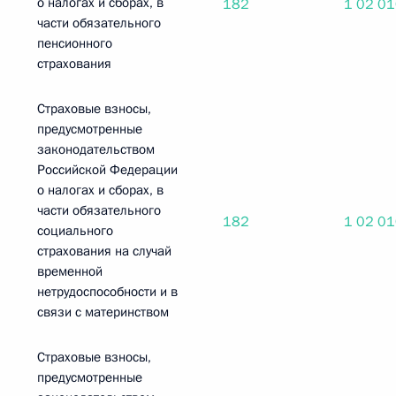
о налогах и сборах, в
182
1 02 0
части обязательного
пенсионного
страхования
Страховые взносы,
предусмотренные
законодательством
Российской Федерации
о налогах и сборах, в
части обязательного
182
1 02 0
социального
страхования на случай
временной
нетрудоспособности и в
связи с материнством
Страховые взносы,
предусмотренные