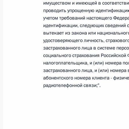
имуществом и имеющей в соответств
26 июля 2026 года
проводить упрощенную идентификацию,
учетом требований настоящего Федер
идентификации, следующих сведений о 
вытекает из закона или национального
Федеральный закон от 26.07.2026
удостоверяющего личность, страховог
О внесении изменения в статью 2 Федера
застрахованного лица в системе перс
и добровольчестве (волонтерстве)»
социального страхования Российской 
26 июля 2026 года
налогоплательщика, и (или) номера п
застрахованного лица, и (или) номера
абонентского номера клиента - физич
радиотелефонной связи;".
Федеральный закон от 26.07.2026
О внесении изменений в Уголовный кодек
процессуального кодекса Российской Фе
26 июля 2026 года