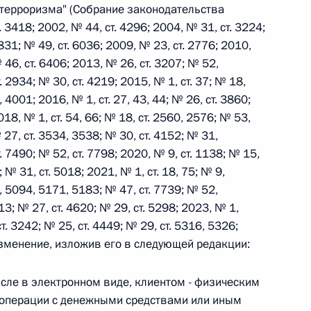
терроризма" (Собрание законодательства
3418; 2002, № 44, ст. 4296; 2004, № 31, ст. 3224;
831; № 49, ст. 6036; 2009, № 23, ст. 2776; 2010,
 г. № 242-ФЗ
 46, ст. 6406; 2013, № 26, ст. 3207; № 52,
части первой и статью 227–1 части второй Налогового
. 2934; № 30, ст. 4219; 2015, № 1, ст. 37; № 18,
, 4001; 2016, № 1, ст. 27, 43, 44; № 26, ст. 3860;
018, № 1, ст. 54, 66; № 18, ст. 2560, 2576; № 53,
 27, ст. 3534, 3538; № 30, ст. 4152; № 31,
т. 7490; № 52, ст. 7798; 2020, № 9, ст. 1138; № 15,
 г. № 246-ФЗ
; № 31, ст. 5018; 2021, № 1, ст. 18, 75; № 9,
1, 5094, 5171, 5183; № 47, ст. 7739; № 52,
 Российской Федерации
613; № 27, ст. 4620; № 29, ст. 5298; 2023, № 1,
ст. 3242; № 25, ст. 4449; № 29, ст. 5316, 5326;
 изменение, изложив его в следующей редакции:
исле в электронном виде, клиентом - физическим
 г. № 268-ФЗ
операции с денежными средствами или иным
кон «О пробации в Российской Федерации»