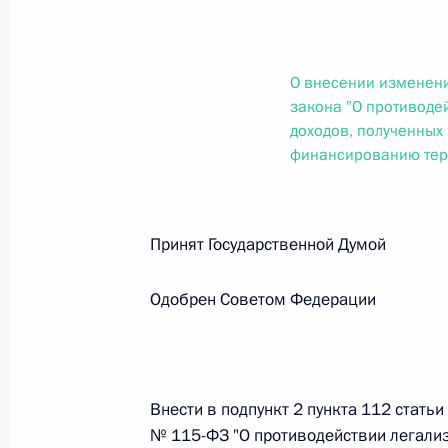
О внесении изменений в статью 12 Федер
законодательные акты Российской Федер
26 июля 2026 года
О внесении изменени
закона "О противоде
доходов, полученных 
Федеральный закон от 26.07.2026
финансированию тер
О внесении изменений в Федеральный за
юрисдикции в Российской Федерации»
Принят Государственной Думо
26 июля 2026 года
Одобрен Советом Федерации
Федеральный закон от 26.07.2026
О внесении изменений в статью 12 Федер
недвижимости»
Внести в подпункт 2 пункта 112 статьи
26 июля 2026 года
№ 115-ФЗ "О противодействии легализ