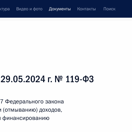
ктура
Видео и фото
Документы
Контакты
Поиск
 документов
Справка
Конституция России
 29.05.2024 г. № 119-ФЗ
 7 Федерального закона
и (отмыванию) доходов,
 и финансированию
дата принятия