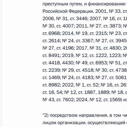
преступным путем, и финансированию 
Российской Федерации, 2001, № 33, ст. 
2006, № 31, ст. 3446; 2007, № 16, ст. 1
Федеральный закон от 26.07.2026
№ 30, ст. 4007; 2011, № 27, ст. 3873; №
О внесении изменений в статьи 85 и 102 
ст. 6968; 2014, № 19, ст. 2315; № 23, ст
кодекса Российской Федерации
ст. 2614; № 24, ст. 3367; № 27, ст. 3945
26 июля 2026 года
№ 27, ст. 4196; 2017, № 31, ст. 4830; 2
ст. 8491; 2019, № 12, ст. 1222, 1223; №
ст. 4418, 4430; № 49, ст. 6953; № 51, с
Федеральный закон от 26.07.2026
ст. 2239; № 29, ст. 4518; № 30, ст. 4738
ст. 1469; № 24, ст. 4183; № 27, ст. 506
О внесении изменений в Трудовой кодекс
ст. 8982; 2022, № 1, ст. 52; № 16, ст. 2
26 июля 2026 года
ст. 16, 54; № 12, ст. 1887, 1889; № 18, 
№ 43, ст. 7602; 2024, № 12, ст. 1569)
"2) посредством направления, в том ч
Федеральный закон от 26.07.2026
лицом организации, осуществляющей 
О внесении изменений в Федеральный за