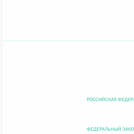
Официальный портал правовой информации
prav
26 июля 2026 года
Федеральный закон от 26.07.2026
О внесении изменений в статью 11 Федера
Федерального закона «Об образовании в
26 июля 2026 года
РОССИЙСКАЯ ФЕДЕР
Федеральный закон от 26.07.2026
ФЕДЕРАЛЬНЫЙ ЗАК