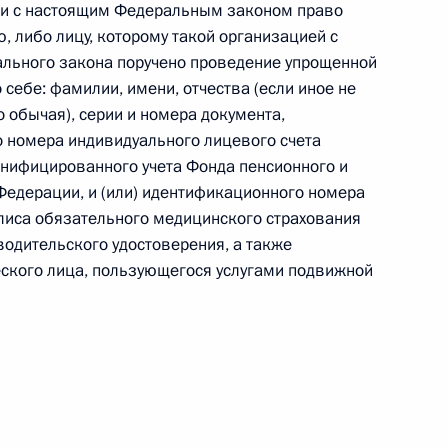
ии с настоящим Федеральным законом право
 либо лицу, которому такой организацией с
ального закона поручено проведение упрощенной
себе: фамилии, имени, отчества (если иное не
 обычая), серии и номера документа,
 г. № 267-ФЗ
о номера индивидуального лицевого счета
льного закона «О благотворительной деятельности
онифицированного учета Фонда пенсионного и
Федерации, и (или) идентификационного номера
олиса обязательного медицинского страхования
 водительского удостоверения, а также
еского лица, пользующегося услугами подвижной
 г. № 251-ФЗ
с Российской Федерации и статьи 31 и 151 Уголовно-
дерации