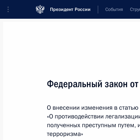
Президент России
События
Стру
Новости
Поручения Президента
Банк
Название документа или его номер
Федеральный закон от
Текст в документе
О внесении изменения в статью
Вид документа
«О противодействии легализаци
Все
полученных преступным путем,
терроризма»
Дата вступления в силу...
или 