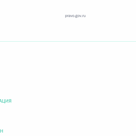
Найти документ
pravo.gov.ru
o.gov.ru
 г. № 259-ФЗ
льного закона «О статусе военнослужащих» и статью 86
 Российской Федерации»
АЦИЯ
 г. № 265-ФЗ
ОН