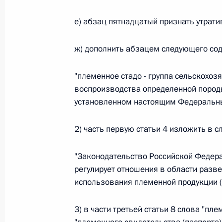
Федеральный закон от 26.07.2026
е) абзац пятнадцатый признать утрати
О внесении изменений в статью 13–2 Фед
и признании утратившим силу пункта 1 ча
ж) дополнить абзацем следующего со
изменений в Федеральный закон „Об акта
26 июля 2026 года
"племенное стадо - группа сельскохоз
воспроизводства определенной породы
установленном настоящим Федеральны
Федеральный закон от 26.07.2026
2) часть первую статьи 4 изложить в 
О внесении изменения в статью 10 Федер
26 июля 2026 года
"Законодательство Российской Федер
регулирует отношения в области разв
использования племенной продукции (м
Федеральный закон от 26.07.2026
3) в части третьей статьи 8 слова "п
О ратификации Соглашения между Правит