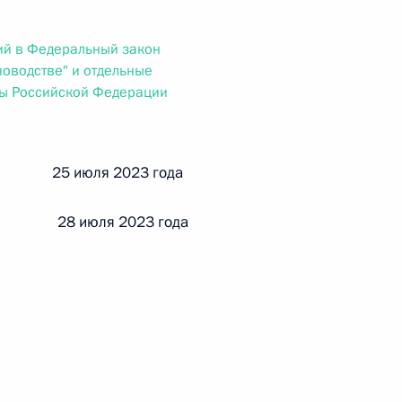
ального закона «О персональных данных» и отдельные
ации
ий в Федеральный закон
оводстве" и отдельные
ты Российской Федерации
 г. № 256-ФЗ
кон «О присяжных заседателях федеральных судов общей
й 25 июля 2023 года
 28 июля 2023 года
 г. № 263-ФЗ
ального закона «О государственной регистрации