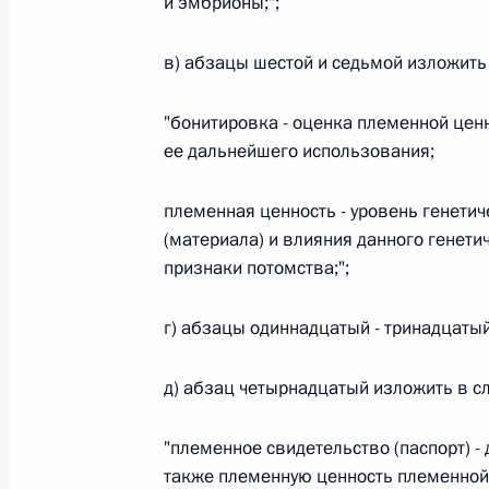
и эмбрионы;";
26 июля 2026 года
в) абзацы шестой и седьмой изложить
"бонитировка - оценка племенной цен
Федеральный закон от 26.07.2026
ее дальнейшего использования;
О внесении изменения в статью 2 Федера
и добровольчестве (волонтерстве)»
племенная ценность - уровень генети
26 июля 2026 года
(материала) и влияния данного генети
признаки потомства;";
г) абзацы одиннадцатый - тринадцатый
Федеральный закон от 26.07.2026
О внесении изменений в Уголовный кодек
д) абзац четырнадцатый изложить в с
процессуального кодекса Российской Фе
26 июля 2026 года
"племенное свидетельство (паспорт) -
также племенную ценность племенной 