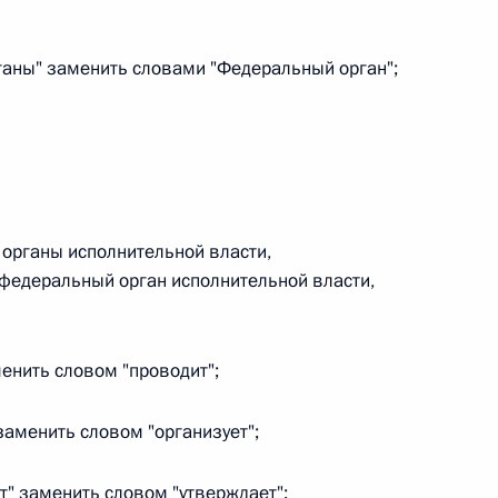
 г. № 266-ФЗ
рганы" заменить словами "Федеральный орган";
 Российской Федерации «О защите прав потребителей»
 г. № 247-ФЗ
органы исполнительной власти,
екса Российской Федерации об административных
федеральный орган исполнительной власти,
енить словом "проводит";
 г. № 245-ФЗ
заменить словом "организует";
ельством Российской Федерации и Правительством
т" заменить словом "утверждает";
сфере деятельности с драгоценными металлами,