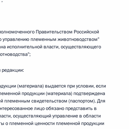
";
овом статусе представительств компетентных органов
в Российской Федерации и Киргизской Республике
 уполномоченного Правительством Российской
по управлению племенным животноводством"
 г. № 252-ФЗ
ана исполнительной власти, осуществляющего
отноводства";
его водного транспорта Российской Федерации и статью 1
инства измерений»
й редакции:
дукции (материала) выдается при условии, если
леменной продукции (материала) подтверждена
 г. № 250-ФЗ
 племенным свидетельством (паспортом). Для
кой Федерации об административных правонарушениях
нтересованное лицо обязано представить в
ласти, осуществляющий управление в области
ты о племенной ценности племенной продукции