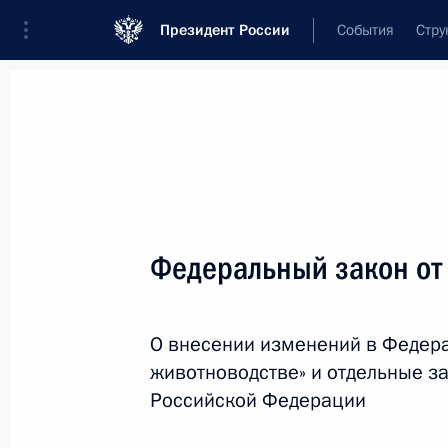
Президент России
События
Стру
Новости
Поручения Президента
Банк
Название документа или его номер
Федеральный закон от
Текст в документе
О внесении изменений в Федер
Вид документа
животноводстве» и отдельные з
Все
Российской Федерации
Дата вступления в силу...
или 