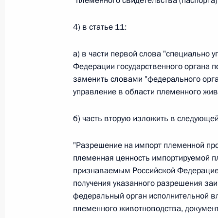
"племенного свидетельства (паспорта)
Министров Киргизской Республики о прав
по вопросам внутренних дел и миграции 
4) в статье 11:
26 июля 2026 года
а) в части первой слова "специально
Федерации государственного органа 
Федеральный закон от 26.07.2026
заменить словами "федерального орг
управление в области племенного жив
О внесении изменений в Кодекс внутренн
Федерального закона «Об обеспечении ед
26 июля 2026 года
б) часть вторую изложить в следующе
"Разрешение на импорт племенной про
племенная ценность импортируемой п
Федеральный закон от 26.07.2026
признаваемым Российской Федерацией
О внесении изменений в Кодекс Российс
получения указанного разрешения заи
федеральный орган исполнительной в
26 июля 2026 года
племенного животноводства, докумен