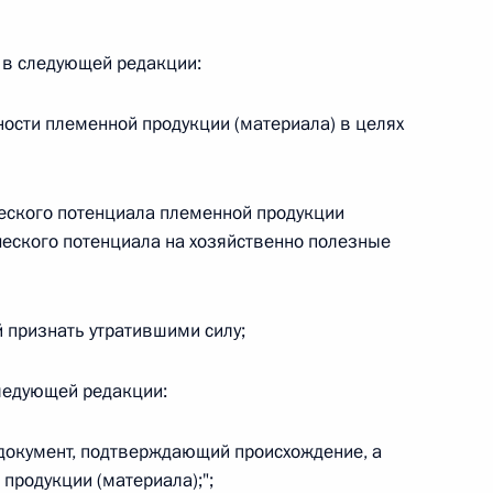
 в следующей редакции:
ности племенной продукции (материала) в целях
 г. № 267-ФЗ
льного закона «О благотворительной деятельности
ческого потенциала племенной продукции
ческого потенциала на хозяйственно полезные
 признать утратившими силу;
 г. № 251-ФЗ
с Российской Федерации и статьи 31 и 151 Уголовно-
ледующей редакции:
дерации
 документ, подтверждающий происхождение, а
продукции (материала);";