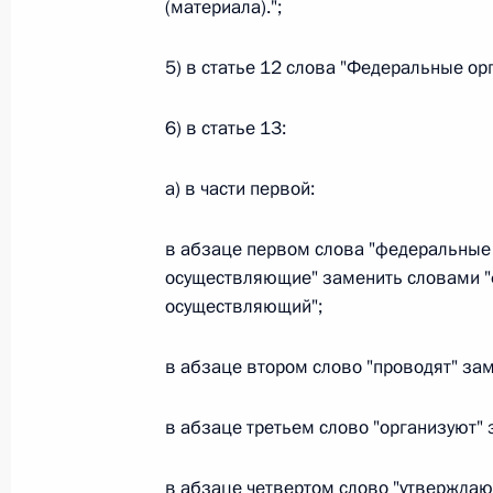
(материала).";
Федеральный закон от 26.07.2026
5) в статье 12 слова "Федеральные о
О внесении изменения в статью 6 Закона
6) в статье 13:
26 июля 2026 года
а) в части первой:
Федеральный закон от 26.07.2026
в абзаце первом слова "федеральные 
О внесении изменений в статью 9.21 Код
осуществляющие" заменить словами "
правонарушениях
осуществляющий";
26 июля 2026 года
в абзаце втором слово "проводят" зам
Федеральный закон от 26.07.2026
в абзаце третьем слово "организуют" 
О ратификации Соглашения между Правит
в абзаце четвертом слово "утверждаю
Республики Беларусь о сотрудничестве в 