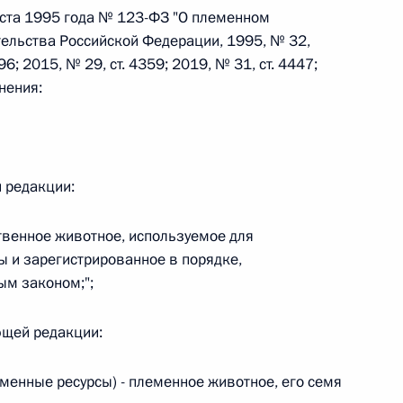
уста 1995 года № 123-ФЗ "О племенном
ельства Российской Федерации, 1995, № 32,
 г. № 242-ФЗ
596; 2015, № 29, ст. 4359; 2019, № 31, ст. 4447;
нения:
части первой и статью 227–1 части второй Налогового
й редакции:
 г. № 246-ФЗ
твенное животное, используемое для
 Российской Федерации
 и зарегистрированное в порядке,
м законом;";
ющей редакции:
 г. № 268-ФЗ
менные ресурсы) - племенное животное, его семя
кон «О пробации в Российской Федерации»