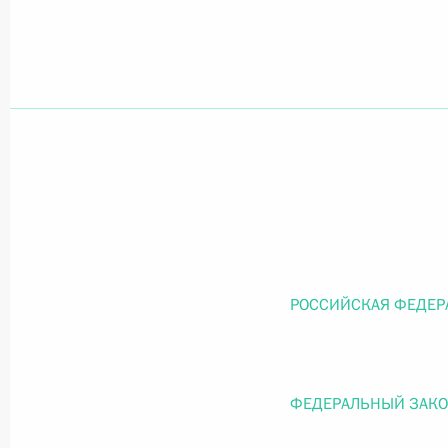
Официальный портал правовой информации
prav
26 июля 2026 года
Федеральный закон от 26.07.2026
О внесении изменений в статью 11 Федера
Федерального закона «Об образовании в
РОССИЙСКАЯ ФЕДЕР
26 июля 2026 года
ФЕДЕРАЛЬНЫЙ ЗАК
Федеральный закон от 26.07.2026