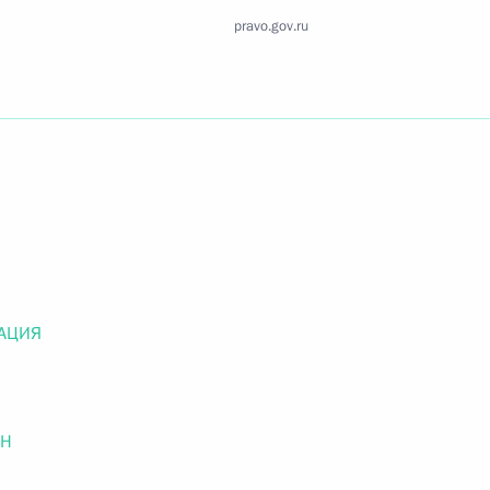
Найти документ
pravo.gov.ru
o.gov.ru
 г. № 259-ФЗ
льного закона «О статусе военнослужащих» и статью 86
 Российской Федерации»
АЦИЯ
ОН
 г. № 265-ФЗ