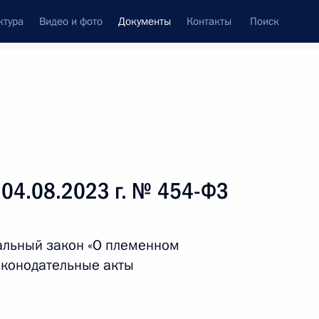
ктура
Видео и фото
Документы
Контакты
Поиск
 документов
Справка
Конституция России
 04.08.2023 г. № 454-ФЗ
альный закон «О племенном
аконодательные акты
дата принятия