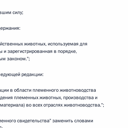
 г. № 264-ФЗ
вшим силу;
ерального закона «Об актах гражданского состояния»
сти 13 статьи 3 Федерального закона «О внесении
держания:
х гражданского состояния“
яйственных животных, используемая для
 и зарегистрированная в порядке,
м законом.";
 г. № 270-ФЗ
следующей редакции:
ального закона «Об автономных учреждениях»
ации в области племенного животноводства
едения племенных животных, производства и
атериала) во всех отраслях животноводства.";
 г. № 244-ФЗ
леменного свидетельства" заменить словами
ельством Российской Федерации и Кабинетом