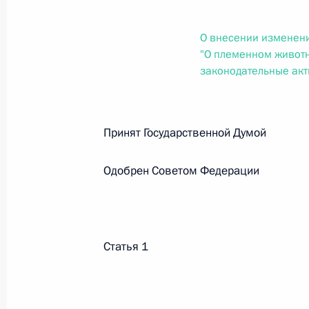
О внесении изменений в статью 12 Федер
законодательные акты Российской Федер
О внесении изменен
26 июля 2026 года
"О племенном животн
законодательные ак
Федеральный закон от 26.07.2026
О внесении изменений в Федеральный за
Принят Государственной Думо
юрисдикции в Российской Федерации»
26 июля 2026 года
Одобрен Советом Федерации
Федеральный закон от 26.07.2026
Статья 1
О внесении изменений в статью 12 Федер
недвижимости»
26 июля 2026 года