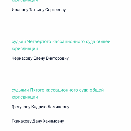
юрисдикции
Иванову Татьяну Сергеевну
судьей Четвертого кассационного суда общей
юрисдикции
Черкасову Елену Викторовну
судьями Пятого кассационного суда общей
юрисдикции
Трегулову Кадрию Камилевну
Тхакахову Дану Хачимовну