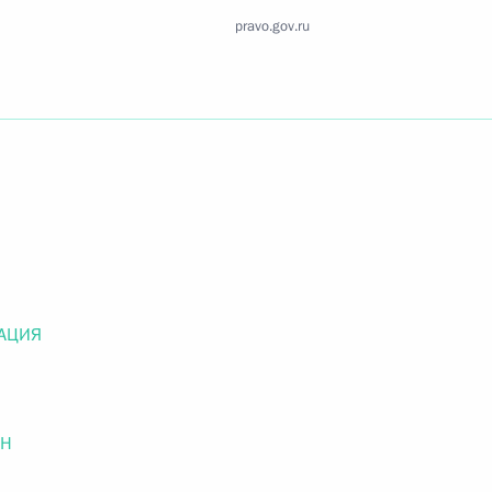
Найти документ
pravo.gov.ru
o.gov.ru
 г. № 259-ФЗ
льного закона «О статусе военнослужащих» и статью 86
 Российской Федерации»
АЦИЯ
ОН
 г. № 265-ФЗ