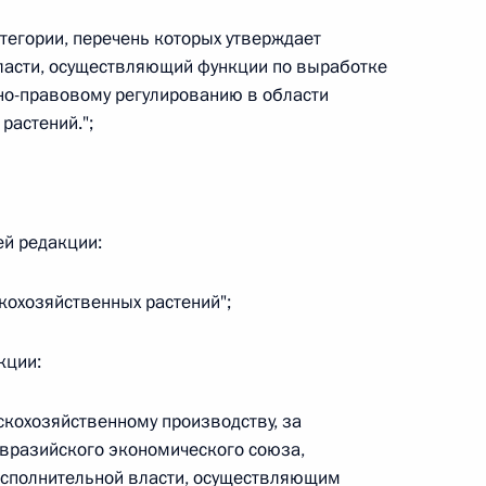
тегории, перечень которых утверждает
 г. № 266-ФЗ
ласти, осуществляющий функции по выработке
 Российской Федерации «О защите прав потребителей»
но-правовому регулированию в области
растений.";
 г. № 247-ФЗ
ей редакции:
екса Российской Федерации об административных
кохозяйственных растений";
кции:
 г. № 245-ФЗ
скохозяйственному производству, за
вразийского экономического союза,
ельством Российской Федерации и Правительством
сполнительной власти, осуществляющим
сфере деятельности с драгоценными металлами,