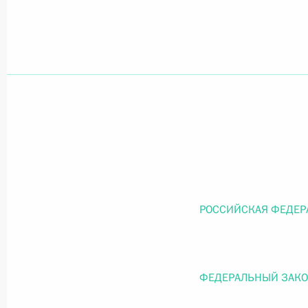
Официальный портал правовой информации
prav
26 июля 2026 года
Федеральный закон от 26.07.2026
О внесении изменений в статью 11 Федера
Федерального закона «Об образовании в
РОССИЙСКАЯ ФЕДЕР
26 июля 2026 года
ФЕДЕРАЛЬНЫЙ ЗАК
Федеральный закон от 26.07.2026