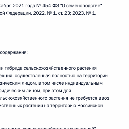
кабря 2021 года № 454-ФЗ "О семеноводстве"
й Федерации, 2022, № 1, ст. 23; 2023, № 1,
 г. № 242-ФЗ
части первой и статью 227–1 части второй Налогового
 содержания:
ли гибрида сельскохозяйственного растения
 г. № 246-ФЗ
елекция, осуществленная полностью на территории
 Российской Федерации
зическим лицом, в том числе индивидуальным
ридическим лицом, при этом для
льскохозяйственного растения не требуется ввоз
йственных растений на территорию Российской
 г. № 268-ФЗ
кон «О пробации в Российской Федерации»
чения семян сельскохозяйственных растений"