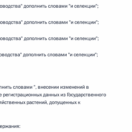
овом статусе представительств компетентных органов
новодства" дополнить словами "и селекции";
в Российской Федерации и Киргизской Республике
новодства" дополнить словами "и селекции";
новодства" дополнить словами "и селекции";
 г. № 252-ФЗ
новодства" дополнить словами "и селекции";
его водного транспорта Российской Федерации и статью 1
инства измерений»
олнить словами ", внесении изменений в
 регистрационных данных из Государственного
 г. № 250-ФЗ
яйственных растений, допущенных к
кой Федерации об административных правонарушениях
держания: