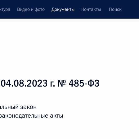
ктура
Видео и фото
Документы
Контакты
Поиск
 документов
Справка
Конституция России
 04.08.2023 г. № 485-ФЗ
альный закон
 законодательные акты
дата принятия