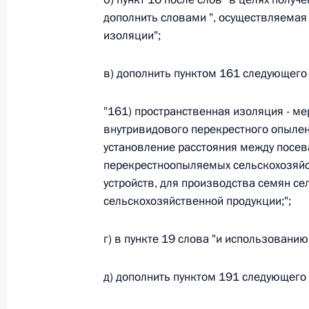
дополнить словами ", осуществляемая
26 июля 2026 года
изоляции";
в) дополнить пунктом 161 следующего
Федеральный закон от 26.07.2026
О внесении изменения в статью 2 Федера
"161) пространственная изоляция - м
и добровольчестве (волонтерстве)»
внутривидового перекрестного опылен
установление расстояния между посев
26 июля 2026 года
перекрестноопыляемых сельскохозяйс
устройств, для производства семян се
сельскохозяйственной продукции;";
Федеральный закон от 26.07.2026
О внесении изменений в Уголовный кодек
г) в пункте 19 слова "и использованию
процессуального кодекса Российской Фе
26 июля 2026 года
д) дополнить пунктом 191 следующего