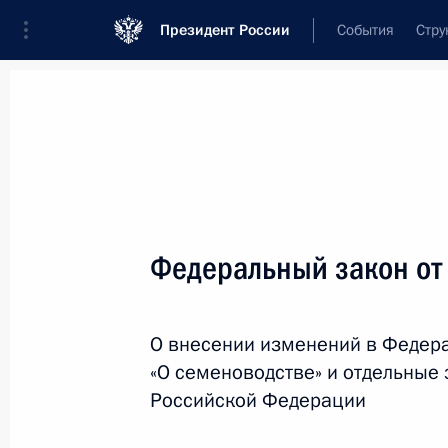
Президент России
События
Стру
Новости
Поручения Президента
Банк
Название документа или его номер
Федеральный закон от
Текст в документе
О внесении изменений в Федер
Вид документа
«О семеноводстве» и отдельные
Все
Российской Федерации
Дата вступления в силу...
или 