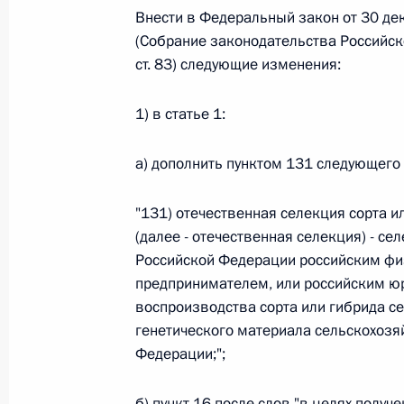
Внести в Федеральный закон от 30 де
(Собрание законодательства Российско
Федеральный закон от 26.07.2026
ст. 83) следующие изменения:
О внесении изменений в статьи 85 и 102 
кодекса Российской Федерации
1) в статье 1:
26 июля 2026 года
а) дополнить пунктом 131 следующего
"131) отечественная селекция сорта и
Федеральный закон от 26.07.2026
(далее - отечественная селекция) - с
О внесении изменений в Трудовой кодекс
Российской Федерации российским фи
предпринимателем, или российским ю
26 июля 2026 года
воспроизводства сорта или гибрида се
генетического материала сельскохозя
Федерации;";
Федеральный закон от 26.07.2026
О внесении изменений в Федеральный за
б) пункт 16 после слов "в целях полу