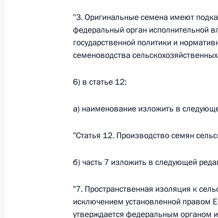
"3. Оригинальные семена имеют подка
Федеральный закон от 26.07.2026
федеральный орган исполнительной в
О внесении изменения в статью 6 Закона
государственной политики и норматив
семеноводства сельскохозяйственных 
26 июля 2026 года
6) в статье 12:
Федеральный закон от 26.07.2026
а) наименование изложить в следующ
О внесении изменений в статью 9.21 Код
правонарушениях
"Статья 12. Производство семян сельс
26 июля 2026 года
б) часть 7 изложить в следующей реда
Федеральный закон от 26.07.2026
"7. Пространственная изоляция к сель
исключением установленной правом Е
О ратификации Соглашения между Правит
утверждается федеральным органом и
Республики Беларусь о сотрудничестве в 