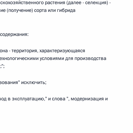
скохозяйственного растения (далее - селекция) -
ие (получение) сорта или гибрида
 г. № 264-ФЗ
ерального закона «Об актах гражданского состояния»
сти 13 статьи 3 Федерального закона «О внесении
х гражданского состояния“
 содержания:
она - территория, характеризующаяся
ехнологическими условиями для производства
";
 г. № 270-ФЗ
ального закона «Об автономных учреждениях»
льзования" исключить;
ввод в эксплуатацию," и слова ", модернизация и
 г. № 244-ФЗ
ельством Российской Федерации и Кабинетом