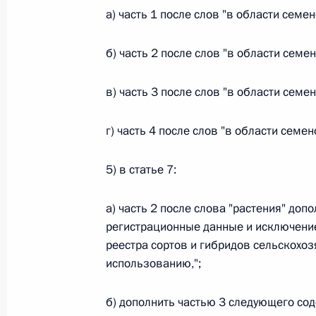
Министров Киргизской Республики о прав
а) часть 1 после слов "в области семе
по вопросам внутренних дел и миграции 
26 июля 2026 года
б) часть 2 после слов "в области семе
в) часть 3 после слов "в области семе
Федеральный закон от 26.07.2026
г) часть 4 после слов "в области семе
О внесении изменений в Кодекс внутренн
Федерального закона «Об обеспечении ед
5) в статье 7:
26 июля 2026 года
а) часть 2 после слова "растения" доп
регистрационные данные и исключение
Федеральный закон от 26.07.2026
реестра сортов и гибридов сельскохоз
О внесении изменений в Кодекс Российс
использованию,";
26 июля 2026 года
б) дополнить частью 3 следующего со