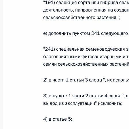
"191) селекция сорта или гибрида сель
деятельность, направленная на создан
Федеральный закон от 26.07.2026
сельскохозяйственного растения;";
О внесении изменений в статью 13–2 Фед
и признании утратившим силу пункта 1 ча
изменений в Федеральный закон „Об акта
е) дополнить пунктом 241 следующего
26 июля 2026 года
"241) специальная семеноводческая з
благоприятными фитосанитарными и т
семян сельскохозяйственных растений;
Федеральный закон от 26.07.2026
О внесении изменения в статью 10 Федер
2) в части 1 статьи 3 слова ", их испо
26 июля 2026 года
3) в пункте 1 части 2 статьи 4 слова "
вывод из эксплуатации" исключить;
Федеральный закон от 26.07.2026
4) в статье 5:
О ратификации Соглашения между Правит