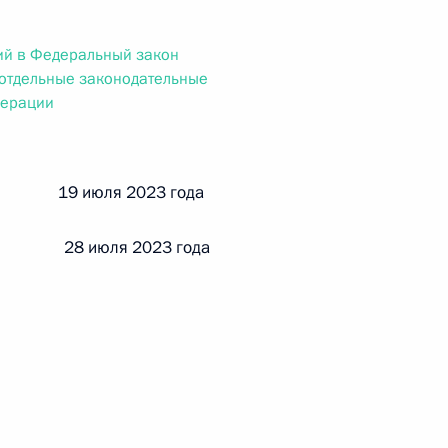
ального закона «О персональных данных» и отдельные
ации
ий в Федеральный закон
 отдельные законодательные
дерации
 г. № 256-ФЗ
кон «О присяжных заседателях федеральных судов общей
й 19 июля 2023 года
 28 июля 2023 года
 г. № 263-ФЗ
ального закона «О государственной регистрации