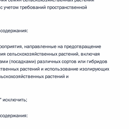
 с учетом требований пространственной
 содержания:
 г. № 267-ФЗ
льного закона «О благотворительной деятельности
ероприятия, направленные на предотвращение
ия сельскохозяйственных растений, включая
ами (посадками) различных сортов или гибридов
твенных растений и использование изолирующих
льскохозяйственных растений и
 г. № 251-ФЗ
с Российской Федерации и статьи 31 и 151 Уголовно-
" исключить;
дерации
 содержания: