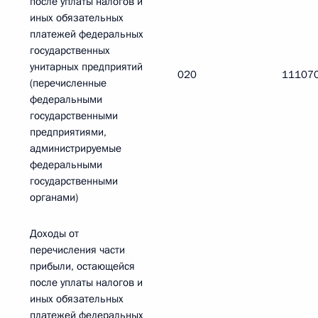
после уплаты налогов и
иных обязательных
платежей федеральных
государственных
унитарных предприятий
020
11107
(перечисленные
федеральными
государственными
предприятиями,
администрируемые
федеральными
государственными
органами)
Доходы от
перечисления части
прибыли, остающейся
после уплаты налогов и
иных обязательных
платежей федеральных