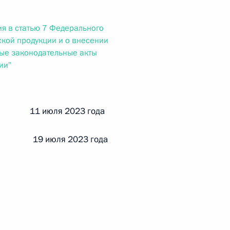
ального закона «О персональных данных» и отдельные
ации
я в статью 7 Федерального
ской продукции и о внесении
ые законодательные акты
ии"
 г. № 256-ФЗ
кон «О присяжных заседателях федеральных судов общей
й 11 июля 2023 года
 19 июля 2023 года
 г. № 263-ФЗ
ального закона «О государственной регистрации