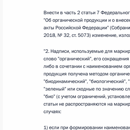
Внести в часть 2 статьи 7 Федерально
Федеральный закон от 26.07.2026
"Об органической продукции и о внес
акты Российской Федерации" (Собрани
О внесении изменений в статьи 85 и 102 
2018, № 32, ст. 5073) изменение, изл
кодекса Российской Федерации
26 июля 2026 года
"2. Надписи, используемые для марки
слово "органический", его сокращения
либо в сочетании с наименованием орг
Федеральный закон от 26.07.2026
продукция получена методом органиче
"биодинамический", "биологический", "
О внесении изменений в Трудовой кодекс
"зеленый" или сходные по значению сл
26 июля 2026 года
"био" (с учетом ограничений, установ
статьи не распространяются на марки
случаях:
Федеральный закон от 26.07.2026
1) если при формировании наименова
О внесении изменений в Федеральный за