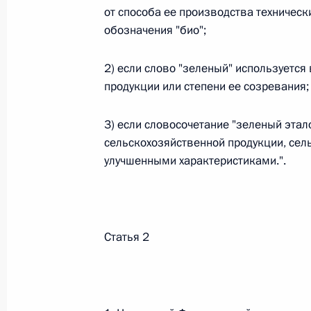
от способа ее производства техничес
26 июля 2026 года
обозначения "био";
2) если слово "зеленый" используется
Федеральный закон от 26.07.2026
продукции или степени ее созревания;
О внесении изменения в статью 2 Федера
3) если словосочетание "зеленый этал
и добровольчестве (волонтерстве)»
сельскохозяйственной продукции, сел
26 июля 2026 года
улучшенными характеристиками.".
Федеральный закон от 26.07.2026
О внесении изменений в Уголовный кодек
Статья 2
процессуального кодекса Российской Фе
26 июля 2026 года