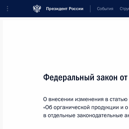
Президент России
События
Стру
Новости
Поручения Президента
Банк
Название документа или его номер
Федеральный закон от
Текст в документе
О внесении изменения в статью
Вид документа
«Об органической продукции и 
Все
в отдельные законодательные а
Дата вступления в силу...
или 