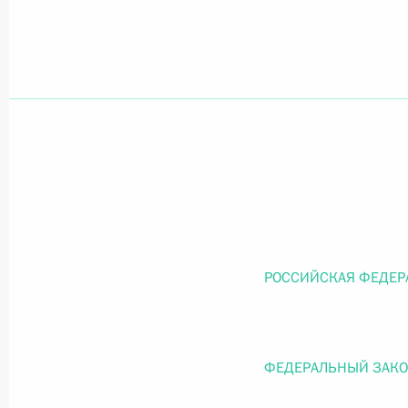
Официальный портал правовой информации
prav
26 июля 2026 года
Федеральный закон от 26.07.2026
О внесении изменений в статью 11 Федера
Федерального закона «Об образовании в
РОССИЙСКАЯ ФЕДЕР
26 июля 2026 года
ФЕДЕРАЛЬНЫЙ ЗАК
Федеральный закон от 26.07.2026