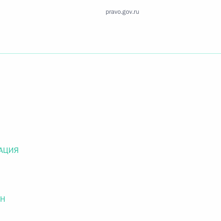
Найти документ
pravo.gov.ru
o.gov.ru
 г. № 259-ФЗ
льного закона «О статусе военнослужащих» и статью 86
 Российской Федерации»
АЦИЯ
ОН
 г. № 265-ФЗ