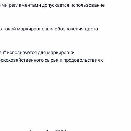
кими регламентами допускается использование
 в такой маркировке для обозначения цвета
 г. № 267-ФЗ
льного закона «О благотворительной деятельности
он" используется для маркировки
ьскохозяйственного сырья и продовольствия с
 г. № 251-ФЗ
с Российской Федерации и статьи 31 и 151 Уголовно-
дерации