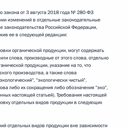
го закона от 3 августа 2018 года № 280-ФЗ
 г. № 242-ФЗ
ении изменений в отдельные законодательные
е законодательства Российской Федерации,
части первой и статью 227–1 части второй Налогового
ожив ее в следующей редакции:
ровки органической продукции, могут содержать
 или слова, производные от этого слова, отдельно
анической продукции, указание на то, что
 г. № 246-ФЗ
ского производства, а также слова
экологический", "экологически чистый",
 Российской Федерации
ова либо их сокращения либо обозначения "эко",
ленных настоящей статьей). Требования настоящей
ровку отдельных видов продукции в следующих
 г. № 268-ФЗ
ний отдельных видов продукции вне зависимости
кон «О пробации в Российской Федерации»