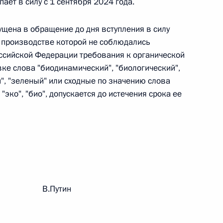
ает в силу с 1 сентября 2024 года.
 г. № 264-ФЗ
ущена в обращение до дня вступления в силу
ерального закона «Об актах гражданского состояния»
 производстве которой не соблюдались
сти 13 статьи 3 Федерального закона «О внесении
ссийской Федерации требования к органической
х гражданского состояния“
ке слова "биодинамический", "биологический",
й", "зеленый" или сходные по значению слова
эко", "био", допускается до истечения срока ее
 г. № 270-ФЗ
ального закона «Об автономных учреждениях»
рации В.Путин
 г. № 244-ФЗ
ельством Российской Федерации и Кабинетом