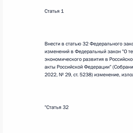
Статья 1
Федеральный закон от 26.07.2026
О внесении изменений в статьи 85 и 102 
кодекса Российской Федерации
Внести в статью 32 Федерального зак
26 июля 2026 года
изменений в Федеральный закон "О т
экономического развития в Российск
акты Российской Федерации" (Собрани
Федеральный закон от 26.07.2026
2022, № 29, ст. 5238) изменение, изл
О внесении изменений в Трудовой кодекс
26 июля 2026 года
"Статья 32
Федеральный закон от 26.07.2026
О внесении изменений в Федеральный за