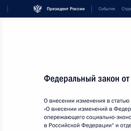
Президент России
События
Стру
Новости
Поручения Президента
Банк
Название документа или его номер
Федеральный закон от
Текст в документе
О внесении изменения в статью
Вид документа
«О внесении изменений в Федер
Все
опережающего социально-эконо
в Российской Федерации“ и отд
Дата вступления в силу...
или 