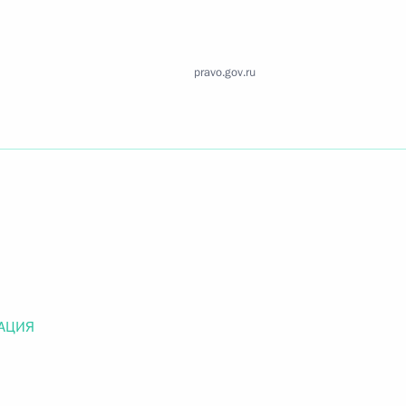
Найти документ
o.gov.ru
pravo.gov.ru
 г. № 259-ФЗ
льного закона «О статусе военнослужащих» и статью 86
 Российской Федерации»
АЦИЯ
 г. № 265-ФЗ