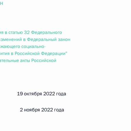
ального закона «О персональных данных» и отдельные
ОН
ации
я в статью 32 Федерального
изменений в Федеральный закон
 г. № 256-ФЗ
ежающего социально-
ития в Российской Федерации"
кон «О присяжных заседателях федеральных судов общей
ательные акты Российской
й 19 октября 2022 года
 г. № 263-ФЗ
ального закона «О государственной регистрации
 2 ноября 2022 года