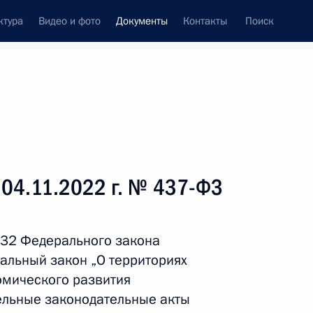
ктура
Видео и фото
Документы
Контакты
Поиск
 документов
Справка
Конституция России
 04.11.2022 г. № 437-ФЗ
 32 Федерального закона
альный закон „О территориях
мического развития
ельные законодательные акты
дата принятия