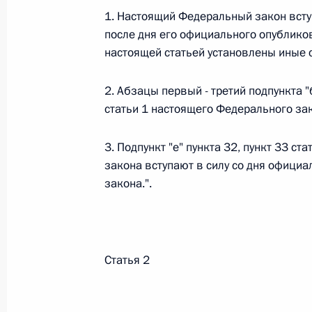
1. Настоящий Федеральный закон вступ
26 июля 2026 года
после дня его официального опублико
настоящей статьей установлены иные с
Федеральный закон от 26.07.2026
2. Абзацы первый - третий подпункта "б
статьи 1 настоящего Федерального зак
О внесении изменения в статью 2 Федера
и добровольчестве (волонтерстве)»
3. Подпункт "е" пункта 32, пункт 33 с
26 июля 2026 года
закона вступают в силу со дня офици
закона.".
Федеральный закон от 26.07.2026
О внесении изменений в Уголовный кодек
процессуального кодекса Российской Фе
Статья 2
26 июля 2026 года