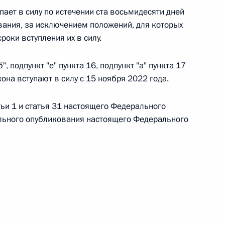
ает в силу по истечении ста восьмидесяти дней
вания, за исключением положений, для которых
роки вступления их в силу.
 г. № 267-ФЗ
", подпункт "е" пункта 16, подпункт "а" пункта 17
она вступают в силу с 15 ноября 2022 года.
льного закона «О благотворительной деятельности
татьи 1 и статья 31 настоящего Федерального
ального опубликования настоящего Федерального
 г. № 251-ФЗ
с Российской Федерации и статьи 31 и 151 Уголовно-
дерации