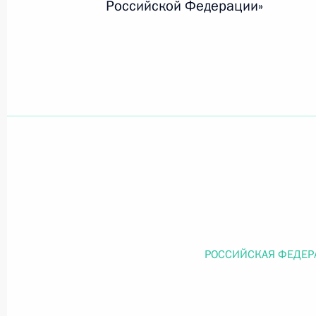
Российской Федерации»
Официальный портал правовой информации
prav
26 июля 2026 года
Федеральный закон от 26.07.2026
О внесении изменений в статью 11 Федера
Федерального закона «Об образовании в
26 июля 2026 года
РОССИЙСКАЯ ФЕДЕР
Федеральный закон от 26.07.2026