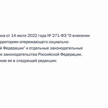
 г. № 242-ФЗ
части первой и статью 227–1 части второй Налогового
она от 14 июля 2022 года № 271-ФЗ "О внесении
ерриториях опережающего социально-
ой Федерации" и отдельные законодательные
е законодательства Российской Федерации,
 г. № 246-ФЗ
ожив ее в следующей редакции:
 Российской Федерации
 г. № 268-ФЗ
кон «О пробации в Российской Федерации»