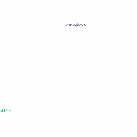
Найти документ
o.gov.ru
pravo.gov.ru
 г. № 259-ФЗ
льного закона «О статусе военнослужащих» и статью 86
 Российской Федерации»
АЦИЯ
 г. № 265-ФЗ