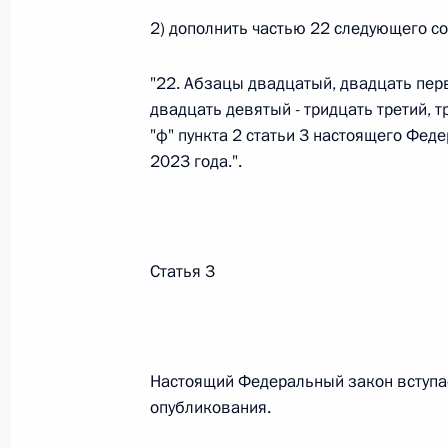
Министров Киргизской Республики о прав
по вопросам внутренних дел и миграции 
2) дополнить частью 22 следующего с
26 июля 2026 года
"22. Абзацы двадцатый, двадцать перв
двадцать девятый - тридцать третий, 
"ф" пункта 2 статьи 3 настоящего Феде
Федеральный закон от 26.07.2026
2023 года.".
О внесении изменений в Кодекс внутренн
Федерального закона «Об обеспечении ед
26 июля 2026 года
Статья 3
Федеральный закон от 26.07.2026
О внесении изменений в Кодекс Российс
Настоящий Федеральный закон вступае
26 июля 2026 года
опубликования.