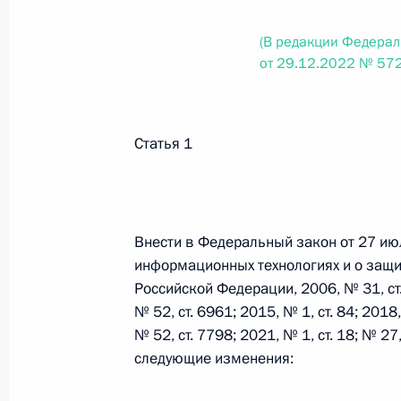
(В редакции Федерал
Федеральный закон от 26.07.2026
от 29.12.2022 № 57
О внесении изменений в статьи 85 и 102 
кодекса Российской Федерации
26 июля 2026 года
Статья 1
Федеральный закон от 26.07.2026
Внести в Федеральный закон от 27 и
О внесении изменений в Трудовой кодекс
информационных технологиях и о защ
26 июля 2026 года
Российской Федерации, 2006, № 31, ст. 
№ 52, ст. 6961; 2015, № 1, ст. 84; 2018,
№ 52, ст. 7798; 2021, № 1, ст. 18; № 27
следующие изменения:
Федеральный закон от 26.07.2026
О внесении изменений в Федеральный за