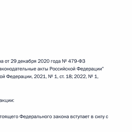
 г. № 264-ФЗ
ерального закона «Об актах гражданского состояния»
сти 13 статьи 3 Федерального закона «О внесении
х гражданского состояния“
на от 29 декабря 2020 года № 479-ФЗ
законодательные акты Российской Федерации"
 г. № 270-ФЗ
й Федерации, 2021, № 1, ст. 18; 2022, № 1,
ального закона «Об автономных учреждениях»
акции:
астоящего Федерального закона вступает в силу с
 г. № 244-ФЗ
ельством Российской Федерации и Кабинетом