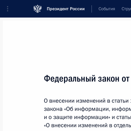
Президент России
События
Стру
Новости
Поручения Президента
Банк
Название документа или его номер
Федеральный закон от
Текст в документе
О внесении изменений в статьи
Вид документа
закона «Об информации, инфор
Все
и о защите информации» и стат
«О внесении изменений в отдел
Дата вступления в силу...
или 