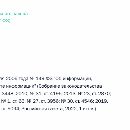
ьного закона
 г. № 242-ФЗ
2-ФЗ)
части первой и статью 227–1 части второй Налогового
 г. № 246-ФЗ
юля 2006 года № 149-ФЗ "Об информации,
 Российской Федерации
ите информации" (Собрание законодательства
3448; 2010, № 31, ст. 4196; 2013, № 23, ст. 2870;
 № 1, ст. 66; № 27, ст. 3956; № 30, ст. 4546; 2019,
, ст. 5094; Российская газета, 2022, 1 июля)
 г. № 268-ФЗ
кон «О пробации в Российской Федерации»