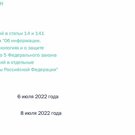
ального закона «О персональных данных» и отдельные
ОН
ации
й в статьи 14 и 141
а "Об информации,
 г. № 256-ФЗ
ологиях и о защите
ю 5 Федерального закона
кон «О присяжных заседателях федеральных судов общей
ий в отдельные
ты Российской Федерации"
й 6 июля 2022 года
 г. № 263-ФЗ
ального закона «О государственной регистрации
и 8 июля 2022 года