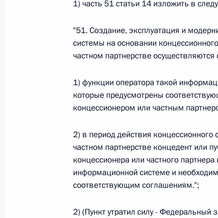
1) часть 51 статьи 14 изложить в сле
26 июля 2026 года
"51. Создание, эксплуатация и модер
системы на основании концессионного
частном партнерстве осуществляются 
Федеральный закон от 26.07.2026
О внесении изменения в статью 2 Федера
1) функции оператора такой информаци
и добровольчестве (волонтерстве)»
которые предусмотрены соответствую
26 июля 2026 года
концессионером или частным партнер
2) в период действия концессионного 
Федеральный закон от 26.07.2026
частном партнерстве концедент или п
концессионера или частного партнера 
О внесении изменений в Уголовный кодек
информационной системе и необходима
процессуального кодекса Российской Фе
соответствующим соглашениям.";
26 июля 2026 года
2) (Пункт утратил силу - Федеральный