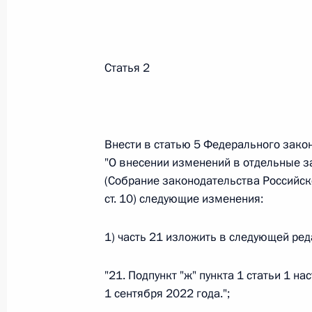
Федеральный закон от 26.07.2026
О внесении изменений в статью 13–2 Фед
и признании утратившим силу пункта 1 ча
Статья 2
изменений в Федеральный закон „Об акта
26 июля 2026 года
Внести в статью 5 Федерального зако
"О внесении изменений в отдельные 
Федеральный закон от 26.07.2026
(Собрание законодательства Российско
О внесении изменения в статью 10 Федер
ст. 10) следующие изменения:
26 июля 2026 года
1) часть 21 изложить в следующей ред
"21. Подпункт "ж" пункта 1 статьи 1 н
Федеральный закон от 26.07.2026
1 сентября 2022 года.";
О ратификации Соглашения между Правит