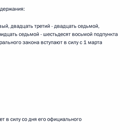
овом статусе представительств компетентных органов
в Российской Федерации и Киргизской Республике
одержания:
ый, двадцать третий - двадцать седьмой,
тридцать седьмой - шестьдесят восьмой подпункта
рального закона вступают в силу с 1 марта
 г. № 252-ФЗ
его водного транспорта Российской Федерации и статью 1
инства измерений»
 г. № 250-ФЗ
кой Федерации об административных правонарушениях
т в силу со дня его официального