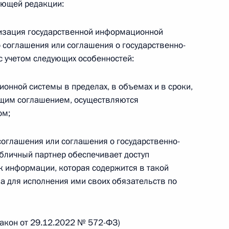
дующей редакции:
низация государственной информационной
 соглашения или соглашения о государственно-
с учетом следующих особенностей:
 г. № 267-ФЗ
льного закона «О благотворительной деятельности
онной системы в пределах, в объемах и в сроки,
щим соглашением, осуществляются
ом;
соглашения или соглашения о государственно-
 г. № 251-ФЗ
убличный партнер обеспечивает доступ
к информации, которая содержится в такой
с Российской Федерации и статьи 31 и 151 Уголовно-
 для исполнения ими своих обязательств по
дерации
 закон от 29.12.2022 № 572-ФЗ)