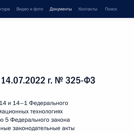
ктура
Видео и фото
Документы
Контакты
Поиск
 документов
Справка
Конституция России
 14.07.2022 г. № 325-ФЗ
 14 и 14–1 Федерального
мационных технологиях
ью 5 Федерального закона
ьные законодательные акты
дата принятия