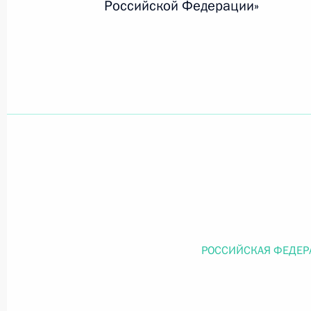
Российской Федерации»
Официальный портал правовой информации
prav
26 июля 2026 года
Федеральный закон от 26.07.2026
О внесении изменений в статью 11 Федера
Федерального закона «Об образовании в
26 июля 2026 года
РОССИЙСКАЯ ФЕДЕР
Федеральный закон от 26.07.2026