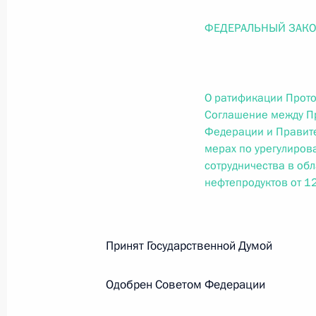
О внесении изменений в статью 12 Федер
законодательные акты Российской Федер
ФЕДЕРАЛЬНЫЙ ЗАК
26 июля 2026 года
О ратификации Прото
Федеральный закон от 26.07.2026
Соглашение между П
Федерации и Правите
О внесении изменений в Федеральный за
юрисдикции в Российской Федерации»
мерах по урегулиров
сотрудничества в обл
26 июля 2026 года
нефтепродуктов от 1
Федеральный закон от 26.07.2026
Принят Государственной Думо
О внесении изменений в статью 12 Федер
недвижимости»
Одобрен Советом Федераци
26 июля 2026 года