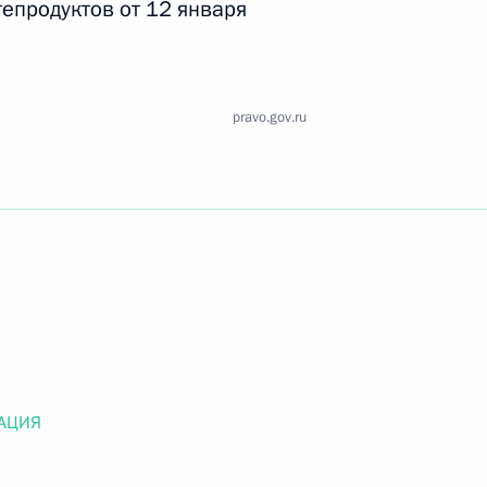
тепродуктов от 12 января
Найти документ
o.gov.ru
pravo.gov.ru
 г. № 259-ФЗ
льного закона «О статусе военнослужащих» и статью 86
 Российской Федерации»
АЦИЯ
 г. № 265-ФЗ