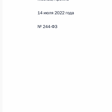
26 июля 2026 года
14 июля 2022 года
№ 244-ФЗ
Федеральный закон от 26.07.2026
О внесении изменения в статью 2 Федера
и добровольчестве (волонтерстве)»
26 июля 2026 года
Федеральный закон от 26.07.2026
О внесении изменений в Уголовный кодек
процессуального кодекса Российской Фе
26 июля 2026 года