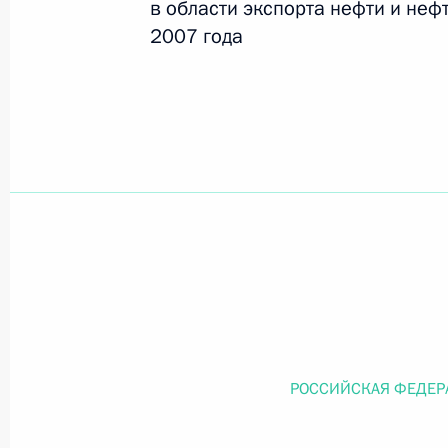
в области экспорта нефти и неф
2007 года
Официальный портал правовой информации
prav
26 июля 2026 года
Федеральный закон от 26.07.2026
О внесении изменений в статью 11 Федера
Федерального закона «Об образовании в
26 июля 2026 года
РОССИЙСКАЯ ФЕДЕР
Федеральный закон от 26.07.2026