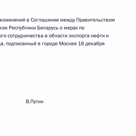
 изменений в Соглашение между Правительством
 г. № 242-ФЗ
ом Республики Беларусь о мерах по
части первой и статью 227–1 части второй Налогового
го сотрудничества в области экспорта нефти и
да, подписанный в городе Москве 16 декабря
 г. № 246-ФЗ
 Российской Федерации
рации В.Путин
 г. № 268-ФЗ
кон «О пробации в Российской Федерации»