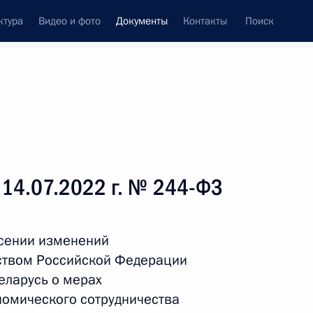
ктура
Видео и фото
Документы
Контакты
Поиск
 документов
Справка
Конституция России
 14.07.2022 г. № 244-ФЗ
есении изменений
ством Российской Федерации
еларусь о мерах
номического сотрудничества
дата принятия