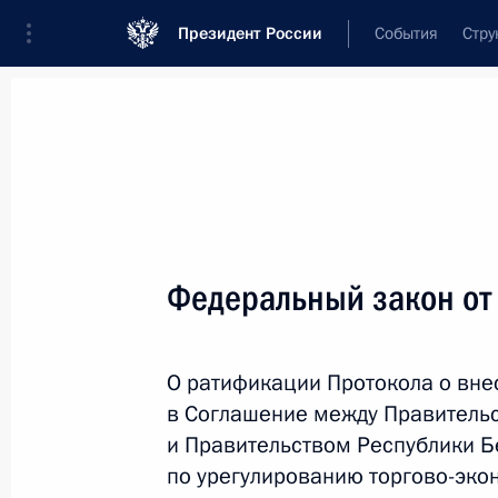
Президент России
События
Стру
Новости
Поручения Президента
Банк
Название документа или его номер
Федеральный закон от
Текст в документе
О ратификации Протокола о вн
Вид документа
в Соглашение между Правитель
Все
и Правительством Республики Б
по урегулированию торгово-эко
Дата вступления в силу...
или 