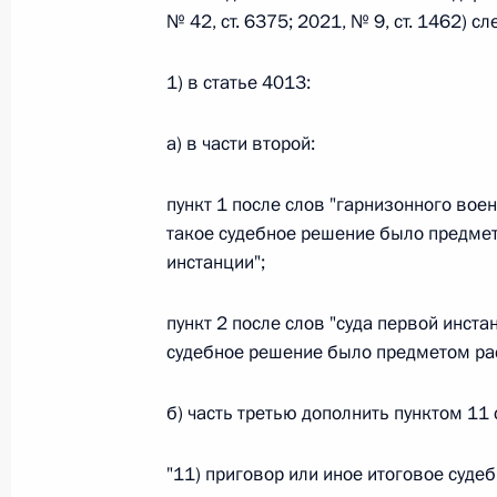
№ 42, ст. 6375; 2021, № 9, ст. 1462) 
Федеральный закон от 26.07.2026
1) в статье 4013:
О внесении изменений в статьи 85 и 102 
кодекса Российской Федерации
а) в части второй:
26 июля 2026 года
пункт 1 после слов "гарнизонного воен
такое судебное решение было предме
инстанции";
Федеральный закон от 26.07.2026
О внесении изменений в Трудовой кодекс
пункт 2 после слов "суда первой инста
судебное решение было предметом рас
26 июля 2026 года
б) часть третью дополнить пунктом 11
Федеральный закон от 26.07.2026
"11) приговор или иное итоговое суде
О внесении изменений в Федеральный за