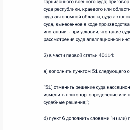
гарнизонного военного суда; приговор
суда республики, краевого или областн
26 июля 2026 года
суда автономной области, суда автоно
суда, вынесенное в ходе производства
инстанции, - при условии, что такие 
Федеральный закон от 26.07.2026
рассмотрения суда апелляционной инст
О внесении изменения в статью 2 Федера
и добровольчестве (волонтерстве)»
2) в части первой статьи 40114:
26 июля 2026 года
а) дополнить пунктом 51 следующего 
"51) отменить решение суда кассацио
Федеральный закон от 26.07.2026
изменить приговор, определение или п
О внесении изменений в Уголовный кодек
судебные решения;";
процессуального кодекса Российской Фе
26 июля 2026 года
б) пункт 6 дополнить словами "и (или