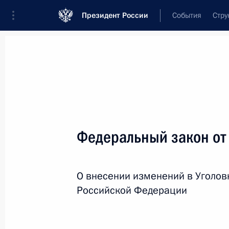
Президент России
События
Стру
Новости
Поручения Президента
Банк
Название документа или его номер
Федеральный закон от
Текст в документе
О внесении изменений в Уголов
Вид документа
Российской Федерации
Все
Дата вступления в силу...
или 