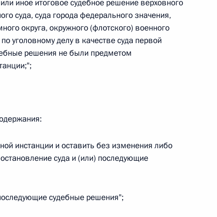
 или иное итоговое судебное решение верховного
ого суда, суда города федерального значения,
много округа, окружного (флотского) военного
 по уголовному делу в качестве суда первой
судебные решения не были предметом
 г. № 267-ФЗ
анции;";
льного закона «О благотворительной деятельности
содержания:
нной инстанции и оставить без изменения либо
 г. № 251-ФЗ
остановление суда и (или) последующие
с Российской Федерации и статьи 31 и 151 Уголовно-
дерации
) последующие судебные решения";