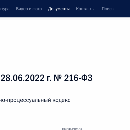
ктура
Видео и фото
Документы
Контакты
Поиск
 документов
Справка
Конституция России
 28.06.2022 г. № 216-ФЗ
но-процессуальный кодекс
дата принятия
pravo.gov.ru