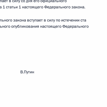
ает в силу со дня его официального
овом статусе представительств компетентных органов
в Российской Федерации и Киргизской Республике
а 1 статьи 1 настоящего Федерального закона.
льного закона вступает в силу по истечении ста
льного опубликования настоящего Федерального
 г. № 252-ФЗ
его водного транспорта Российской Федерации и статью 1
инства измерений»
рации В.Путин
 г. № 250-ФЗ
кой Федерации об административных правонарушениях