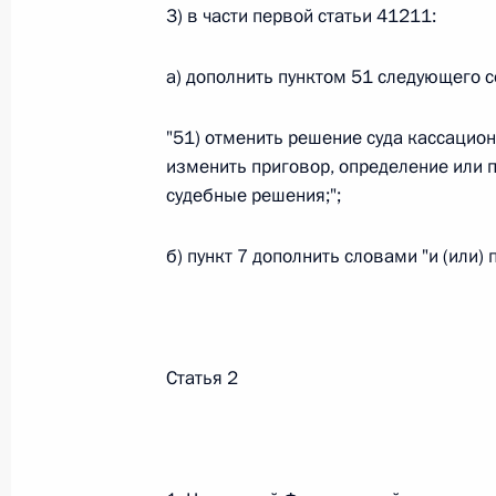
3) в части первой статьи 41211:
Федеральный закон от 26.07.2026
а) дополнить пунктом 51 следующего 
О внесении изменений в статью 13–2 Фед
и признании утратившим силу пункта 1 ча
изменений в Федеральный закон „Об акта
"51) отменить решение суда кассацио
26 июля 2026 года
изменить приговор, определение или п
судебные решения;";
б) пункт 7 дополнить словами "и (или
Федеральный закон от 26.07.2026
О внесении изменения в статью 10 Федер
26 июля 2026 года
Статья 2
Федеральный закон от 26.07.2026
О ратификации Соглашения между Правит