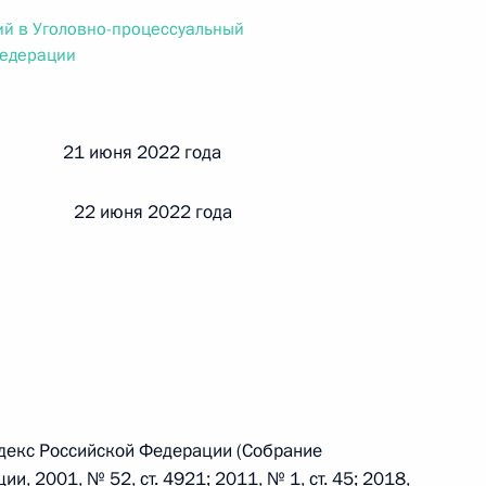
ального закона «О персональных данных» и отдельные
ий в Уголовно-процессуальный
ации
Федерации
й 21 июня 2022 года
 г. № 256-ФЗ
кон «О присяжных заседателях федеральных судов общей
 22 июня 2022 года
 г. № 263-ФЗ
ального закона «О государственной регистрации
декс Российской Федерации (Собрание
, 2001, № 52, ст. 4921; 2011, № 1, ст. 45; 2018,