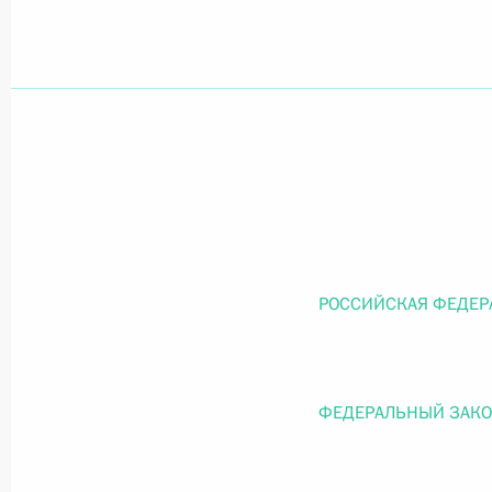
Официальный портал правовой информации
prav
26 июля 2026 года
Федеральный закон от 26.07.2026
О внесении изменений в статью 11 Федера
РОССИЙСКАЯ ФЕДЕР
Федерального закона «Об образовании в
26 июля 2026 года
ФЕДЕРАЛЬНЫЙ ЗАК
Федеральный закон от 26.07.2026