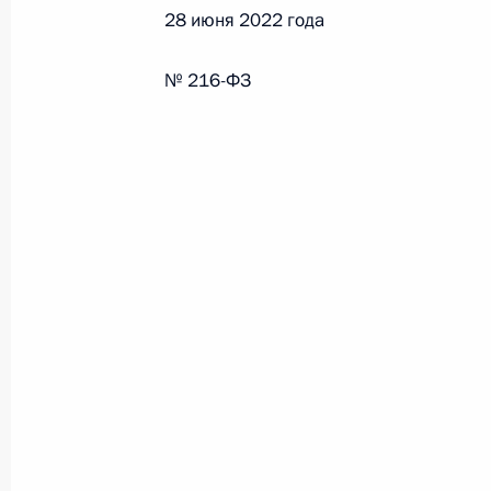
28 июня 2022 года
Федеральный закон от 26.07.2026
№ 216-ФЗ
О внесении изменения в статью 6 Закона
26 июля 2026 года
Федеральный закон от 26.07.2026
О внесении изменений в статью 9.21 Код
правонарушениях
26 июля 2026 года
Федеральный закон от 26.07.2026
О ратификации Соглашения между Правит
Республики Беларусь о сотрудничестве в 