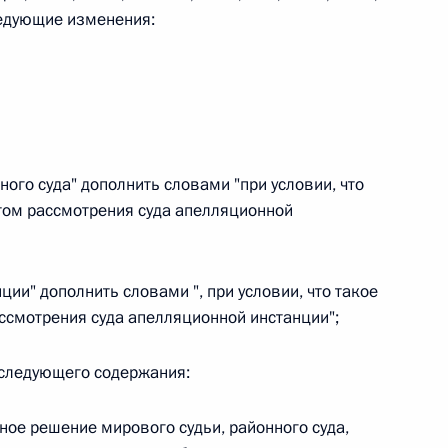
следующие изменения:
 г. № 242-ФЗ
части первой и статью 227–1 части второй Налогового
ного суда" дополнить словами "при условии, что
том рассмотрения суда апелляционной
 г. № 246-ФЗ
 Российской Федерации
нции" дополнить словами ", при условии, что такое
смотрения суда апелляционной инстанции";
 следующего содержания:
 г. № 268-ФЗ
бное решение мирового судьи, районного суда,
кон «О пробации в Российской Федерации»