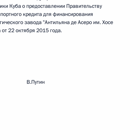
ики Куба о предоставлении Правительству
спортного кредита для финансирования
ического завода "Антильяна де Асеро им. Хосе
 от 22 октября 2015 года.
 г. № 267-ФЗ
льного закона «О благотворительной деятельности
рации В.Путин
 г. № 251-ФЗ
с Российской Федерации и статьи 31 и 151 Уголовно-
дерации