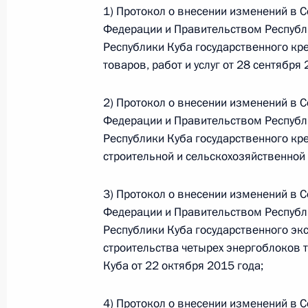
1) Протокол о внесении изменений в
Федерации и Правительством Республ
Федеральный закон от 26.07.2026
Республики Куба государственного кр
товаров, работ и услуг от 28 сентября 
О внесении изменений в статьи 85 и 102 
кодекса Российской Федерации
2) Протокол о внесении изменений в
26 июля 2026 года
Федерации и Правительством Республ
Республики Куба государственного кр
строительной и сельскохозяйственной 
Федеральный закон от 26.07.2026
3) Протокол о внесении изменений в
О внесении изменений в Трудовой кодекс
Федерации и Правительством Республ
26 июля 2026 года
Республики Куба государственного эк
строительства четырех энергоблоков 
Куба от 22 октября 2015 года;
Федеральный закон от 26.07.2026
4) Протокол о внесении изменений в
О внесении изменений в Федеральный за