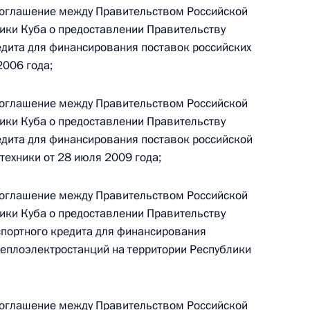
 Соглашение между Правительством Российской
ики Куба о предоставлении Правительству
 г. № 242-ФЗ
едита для финансирования поставок российских
2006 года;
части первой и статью 227–1 части второй Налогового
 Соглашение между Правительством Российской
ики Куба о предоставлении Правительству
едита для финансирования поставок российской
техники от 28 июля 2009 года;
 г. № 246-ФЗ
 Соглашение между Правительством Российской
 Российской Федерации
ики Куба о предоставлении Правительству
спортного кредита для финансирования
теплоэлектростанций на территории Республики
 г. № 268-ФЗ
 Соглашение между Правительством Российской
кон «О пробации в Российской Федерации»