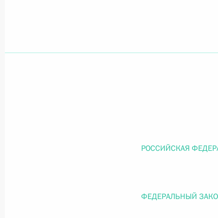
Официальный портал правовой информации
prav
26 июля 2026 года
Федеральный закон от 26.07.2026
О внесении изменений в статью 11 Федера
Федерального закона «Об образовании в
РОССИЙСКАЯ ФЕДЕР
26 июля 2026 года
ФЕДЕРАЛЬНЫЙ ЗАК
Федеральный закон от 26.07.2026