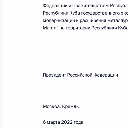
Федерации и Правительством Республ
26 июля 2026 года
Республики Куба государственного эк
модернизации и расширения металлург
Марти" на территории Республики Куба
Федеральный закон от 26.07.2026
О внесении изменения в статью 2 Федера
и добровольчестве (волонтерстве)»
26 июля 2026 года
Президент Российской Феде
Федеральный закон от 26.07.2026
О внесении изменений в Уголовный кодек
процессуального кодекса Российской Фе
Москва, Кремль
26 июля 2026 года
6 марта 2022 года