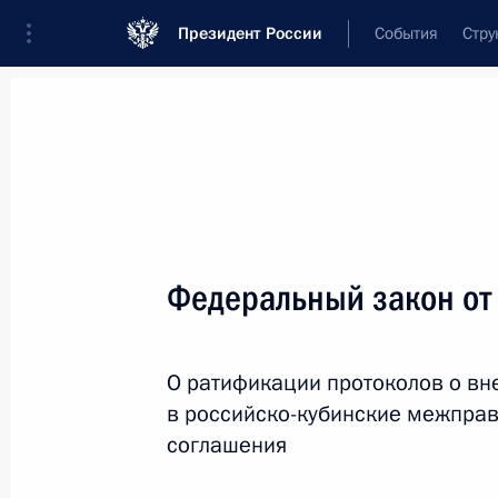
Президент России
События
Стру
Новости
Поручения Президента
Банк
Название документа или его номер
Федеральный закон от
Текст в документе
О ратификации протоколов о в
Вид документа
в российско-кубинские межпра
Все
соглашения
Дата вступления в силу...
или 