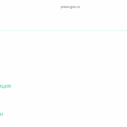
Найти документ
pravo.gov.ru
o.gov.ru
 г. № 259-ФЗ
льного закона «О статусе военнослужащих» и статью 86
 Российской Федерации»
АЦИЯ
ОН
 г. № 265-ФЗ