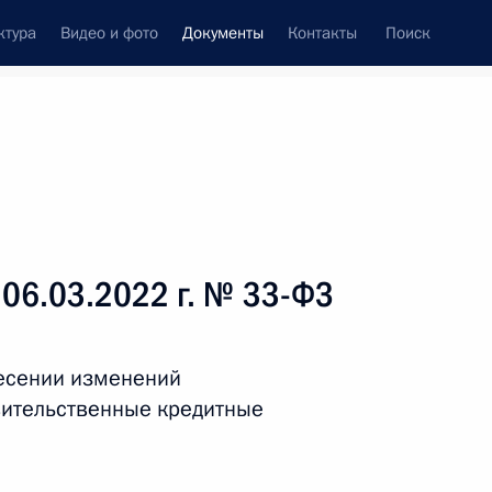
ктура
Видео и фото
Документы
Контакты
Поиск
 документов
Справка
Конституция России
 06.03.2022 г. № 33-ФЗ
несении изменений
вительственные кредитные
дата принятия