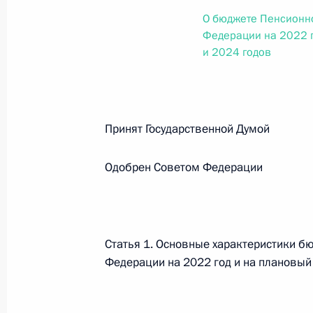
О внесении изменений в статью 12 Федер
О бюджете Пенсионн
законодательные акты Российской Федер
Федерации на 2022 г
26 июля 2026 года
и 2024 годов
Федеральный закон от 26.07.2026
Принят Государственной Думо
О внесении изменений в Федеральный за
юрисдикции в Российской Федерации»
Одобрен Советом Федерации
26 июля 2026 года
Федеральный закон от 26.07.2026
Статья 1. Основные характеристики б
О внесении изменений в статью 12 Федер
Федерации на 2022 год и на плановый
недвижимости»
26 июля 2026 года