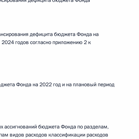
нансирования дефицита бюджета Фонда
 г. № 266-ФЗ
 Российской Федерации «О защите прав потребителей»
нансирования дефицита бюджета Фонда на
и 2024 годов согласно приложению 2 к
 г. № 247-ФЗ
екса Российской Федерации об административных
джета Фонда на 2022 год и на плановый период
 г. № 245-ФЗ
ых ассигнований бюджета Фонда по разделам,
ельством Российской Федерации и Правительством
пам видов расходов классификации расходов
сфере деятельности с драгоценными металлами,