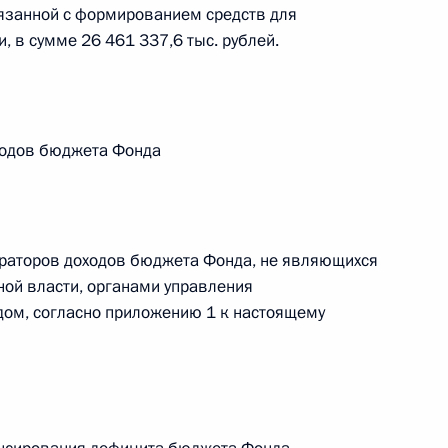
овом статусе представительств компетентных органов
язанной с формированием средств для
в Российской Федерации и Киргизской Республике
 в сумме 26 461 337,6 тыс. рублей.
 г. № 252-ФЗ
ходов бюджета Фонда
его водного транспорта Российской Федерации и статью 1
инства измерений»
траторов доходов бюджета Фонда, не являющихся
ой власти, органами управления
ом, согласно приложению 1 к настоящему
 г. № 250-ФЗ
кой Федерации об административных правонарушениях