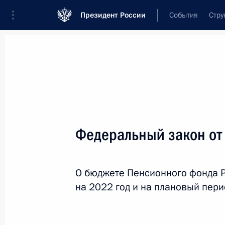
Президент России
События
Стру
Новости
Поручения Президента
Банк
Название документа или его номер
Федеральный закон от
Текст в документе
О бюджете Пенсионного фонда 
Вид документа
на 2022 год и на плановый пери
Все
Дата вступления в силу...
или 