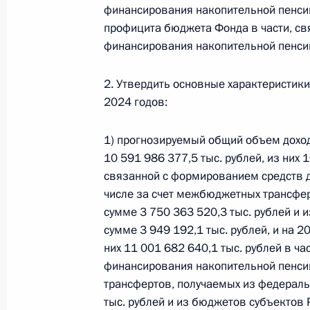
финансирования накопительной пенсии
26 июля 2026 года
профицита бюджета Фонда в части, св
финансирования накопительной пенсии,
Федеральный закон от 26.07.2026
2. Утвердить основные характеристик
2024 годов:
О внесении изменения в статью 2 Федера
и добровольчестве (волонтерстве)»
1) прогнозируемый общий объем дохо
26 июля 2026 года
10 591 986 377,5 тыс. рублей, из них 1
связанной с формированием средств д
числе за счет межбюджетных трансфе
Федеральный закон от 26.07.2026
сумме 3 750 363 520,3 тыс. рублей и
сумме 3 949 192,1 тыс. рублей, и на 2
О внесении изменений в Уголовный кодек
них 11 001 682 640,1 тыс. рублей в ч
процессуального кодекса Российской Фе
финансирования накопительной пенсии
26 июля 2026 года
трансфертов, получаемых из федераль
тыс. рублей и из бюджетов субъектов