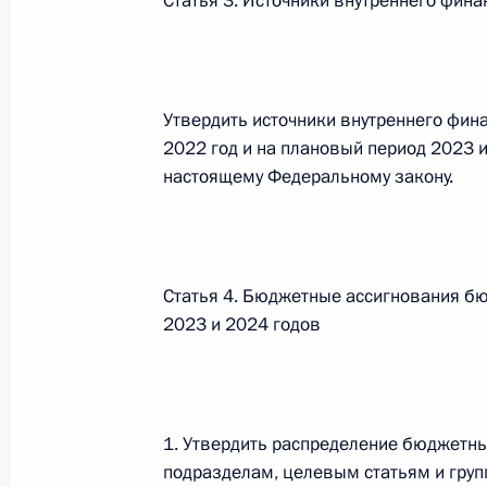
Статья 3. Источники внутреннего фи
Федеральный закон от 26.07.2026
О внесении изменения в статью 6 Закона
Утвердить источники внутреннего фи
26 июля 2026 года
2022 год и на плановый период 2023 
настоящему Федеральному закону.
Федеральный закон от 26.07.2026
О внесении изменений в статью 9.21 Код
правонарушениях
Статья 4. Бюджетные ассигнования бю
26 июля 2026 года
2023 и 2024 годов
Федеральный закон от 26.07.2026
1. Утвердить распределение бюджетн
О ратификации Соглашения между Правит
подразделам, целевым статьям и груп
Республики Беларусь о сотрудничестве в 