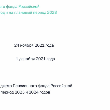
ального закона «О персональных данных» и отдельные
ого фонда Российской
ации
од и на плановый период 2023
 г. № 256-ФЗ
й 24 ноября 2021 года
кон «О присяжных заседателях федеральных судов общей
 1 декабря 2021 года
 г. № 263-ФЗ
юджета Пенсионного фонда Российской
ального закона «О государственной регистрации
 период 2023 и 2024 годов