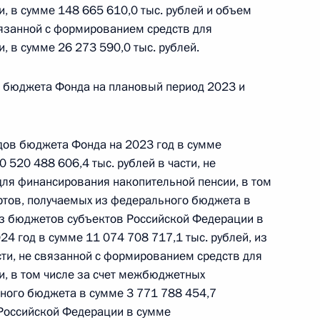
, в сумме 148 665 610,0 тыс. рублей и объем
язанной с формированием средств для
 в сумме 26 273 590,0 тыс. рублей.
 г. № 267-ФЗ
и бюджета Фонда на плановый период 2023 и
льного закона «О благотворительной деятельности
дов бюджета Фонда на 2023 год в сумме
0 520 488 606,4 тыс. рублей в части, не
ля финансирования накопительной пенсии, в том
ртов, получаемых из федерального бюджета в
 г. № 251-ФЗ
 из бюджетов субъектов Российской Федерации в
024 год в сумме 11 074 708 717,1 тыс. рублей, из
с Российской Федерации и статьи 31 и 151 Уголовно-
асти, не связанной с формированием средств для
дерации
, в том числе за счет межбюджетных
ного бюджета в сумме 3 771 788 454,7
 Российской Федерации в сумме