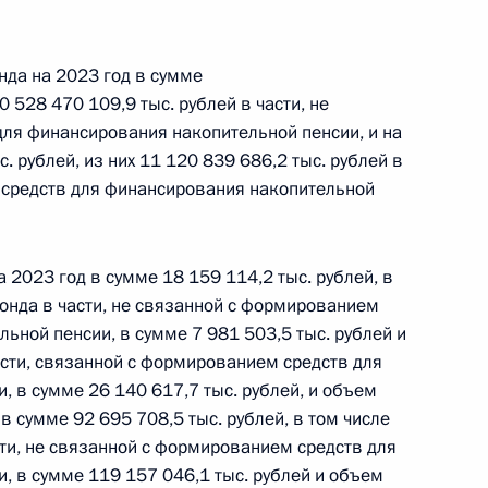
 г. № 264-ФЗ
да на 2023 год в сумме
ерального закона «Об актах гражданского состояния»
сти 13 статьи 3 Федерального закона «О внесении
0 528 470 109,9 тыс. рублей в части, не
х гражданского состояния“
ля финансирования накопительной пенсии, и на
. рублей, из них 11 120 839 686,2 тыс. рублей в
 средств для финансирования накопительной
 г. № 270-ФЗ
2023 год в сумме 18 159 114,2 тыс. рублей, в
ального закона «Об автономных учреждениях»
нда в части, не связанной с формированием
ьной пенсии, в сумме 7 981 503,5 тыс. рублей и
сти, связанной с формированием средств для
 в сумме 26 140 617,7 тыс. рублей, и объем
 сумме 92 695 708,5 тыс. рублей, в том числе
 г. № 244-ФЗ
и, не связанной с формированием средств для
ельством Российской Федерации и Кабинетом
, в сумме 119 157 046,1 тыс. рублей и объем