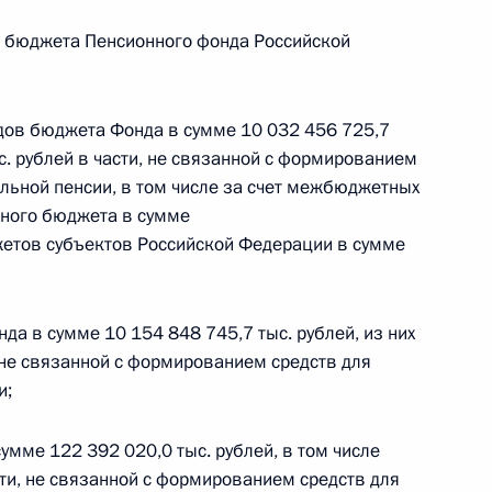
и бюджета Пенсионного фонда Российской
 г. № 242-ФЗ
части первой и статью 227–1 части второй Налогового
дов бюджета Фонда в сумме 10 032 456 725,7
ыс. рублей в части, не связанной с формированием
льной пенсии, в том числе за счет межбюджетных
ьного бюджета в сумме
джетов субъектов Российской Федерации в сумме
 г. № 246-ФЗ
 Российской Федерации
а в сумме 10 154 848 745,7 тыс. рублей, из них
, не связанной с формированием средств для
и;
 г. № 268-ФЗ
мме 122 392 020,0 тыс. рублей, в том числе
и, не связанной с формированием средств для
кон «О пробации в Российской Федерации»