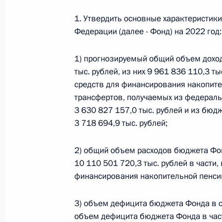
1. Утвердить основные характеристик
Федерации (далее - Фонд) на 2022 год:
Федеральный закон от 26.07.2026
О внесении изменений в статьи 85 и 102 
1) прогнозируемый общий объем дохо
кодекса Российской Федерации
тыс. рублей, из них 9 961 836 110,3 т
26 июля 2026 года
средств для финансирования накопите
трансфертов, получаемых из федерал
3 630 827 157,0 тыс. рублей и из бю
Федеральный закон от 26.07.2026
3 718 694,9 тыс. рублей;
О внесении изменений в Трудовой кодекс
2) общий объем расходов бюджета Фонд
26 июля 2026 года
10 110 501 720,3 тыс. рублей в части
финансирования накопительной пенси
Федеральный закон от 26.07.2026
3) объем дефицита бюджета Фонда в су
объем дефицита бюджета Фонда в част
О внесении изменений в Федеральный за