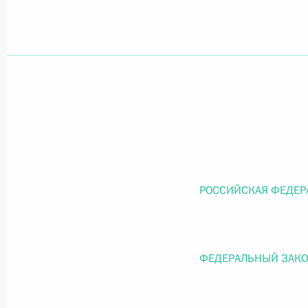
Официальный портал правовой информации
prav
26 июля 2026 года
Федеральный закон от 26.07.2026
О внесении изменений в статью 11 Федера
РОССИЙСКАЯ ФЕДЕР
Федерального закона «Об образовании в
26 июля 2026 года
ФЕДЕРАЛЬНЫЙ ЗАК
Федеральный закон от 26.07.2026