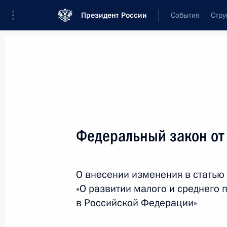
Президент России
События
Стру
Новости
Поручения Президента
Банк
Название документа или его номер
Федеральный закон от
Текст в документе
О внесении изменения в статью
Вид документа
«О развитии малого и среднего
Все
в Российской Федерации»
Дата вступления в силу...
или 