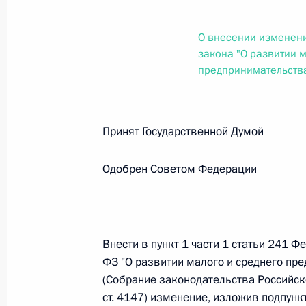
О внесении изменений в статью 12 Федер
законодательные акты Российской Федер
О внесении изменени
26 июля 2026 года
закона "О развитии м
предпринимательств
Федеральный закон от 26.07.2026
О внесении изменений в Федеральный за
Принят Государственной Думо
юрисдикции в Российской Федерации»
26 июля 2026 года
Одобрен Советом Федерации
Федеральный закон от 26.07.2026
Внести в пункт 1 части 1 статьи 241 
О внесении изменений в статью 12 Федер
ФЗ "О развитии малого и среднего пр
недвижимости»
(Собрание законодательства Российско
26 июля 2026 года
ст. 4147) изменение, изложив подпунк