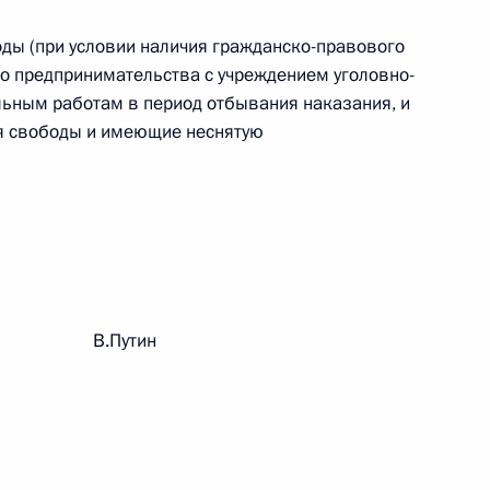
оды (при условии наличия гражданско-правового
 г. № 242-ФЗ
го предпринимательства с учреждением уголовно-
льным работам в период отбывания наказания, и
части первой и статью 227–1 части второй Налогового
я свободы и имеющие неснятую
 г. № 246-ФЗ
 Российской Федерации
рации В.Путин
 г. № 268-ФЗ
кон «О пробации в Российской Федерации»