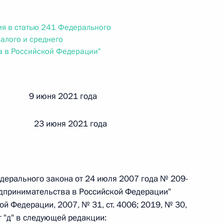
ального закона «О персональных данных» и отдельные
ации
я в статью 241 Федерального
алого и среднего
а в Российской Федерации"
 г. № 256-ФЗ
кон «О присяжных заседателях федеральных судов общей
й 9 июня 2021 года
 23 июня 2021 года
 г. № 263-ФЗ
Федерального закона от 24 июля 2007 года № 209-
ального закона «О государственной регистрации
едпринимательства в Российской Федерации"
й Федерации, 2007, № 31, ст. 4006; 2019, № 30,
т "д" в следующей редакции: