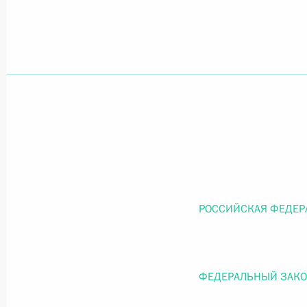
Официальный портал правовой информации
prav
26 июля 2026 года
Федеральный закон от 26.07.2026
О внесении изменений в статью 11 Федера
Федерального закона «Об образовании в
РОССИЙСКАЯ ФЕДЕР
26 июля 2026 года
ФЕДЕРАЛЬНЫЙ ЗАК
Федеральный закон от 26.07.2026