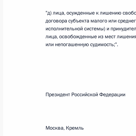
"д) лица, осужденные к лишению своб
Федеральный закон от 26.07.2026
договора субъекта малого или средне
исполнительной системы) и принудите
О внесении изменений в статьи 85 и 102 
лица, освобожденные из мест лишени
кодекса Российской Федерации
или непогашенную судимость;".
26 июля 2026 года
Федеральный закон от 26.07.2026
О внесении изменений в Трудовой кодекс
Президент Российской Феде
26 июля 2026 года
Федеральный закон от 26.07.2026
Москва, Кремль
О внесении изменений в Федеральный за