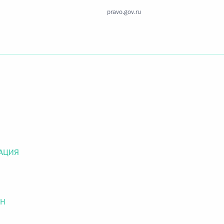
Найти документ
pravo.gov.ru
o.gov.ru
 г. № 259-ФЗ
льного закона «О статусе военнослужащих» и статью 86
 Российской Федерации»
АЦИЯ
ОН
 г. № 265-ФЗ