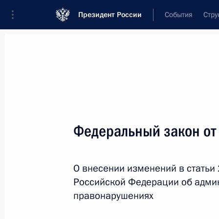
Президент России
События
Стру
Новости
Поручения Президента
Банк
Название документа или его номер
Федеральный закон от
Текст в документе
О внесении изменений в статьи 
Вид документа
Российской Федерации об адми
Все
правонарушениях
Дата вступления в силу...
или 