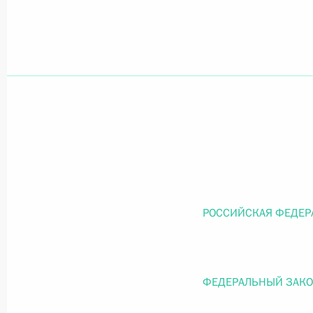
Официальный портал правовой информации
prav
26 июля 2026 года
Федеральный закон от 26.07.2026
О внесении изменений в статью 11 Федера
Федерального закона «Об образовании в
РОССИЙСКАЯ ФЕДЕР
26 июля 2026 года
ФЕДЕРАЛЬНЫЙ ЗАК
Федеральный закон от 26.07.2026