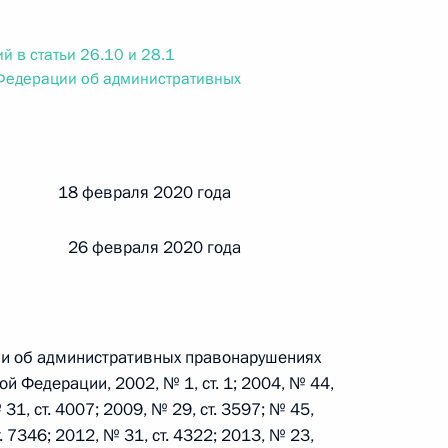
ального закона «О персональных данных» и отдельные
ации
й в статьи 26.10 и 28.1
Федерации об административных
 г. № 256-ФЗ
кон «О присяжных заседателях федеральных судов общей
й 18 февраля 2020 года
 26 февраля 2020 года
 г. № 263-ФЗ
ии об административных правонарушениях
ального закона «О государственной регистрации
й Федерации, 2002, № 1, ст. 1; 2004, № 44,
 31, ст. 4007; 2009, № 29, ст. 3597; № 45,
т. 7346; 2012, № 31, ст. 4322; 2013, № 23,