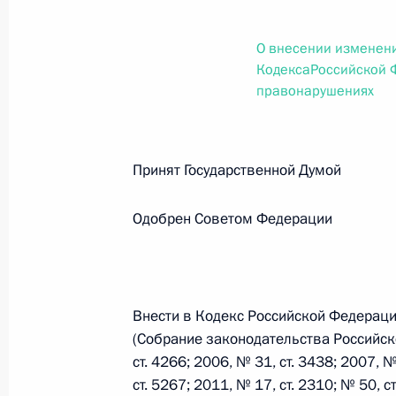
О внесении изменений в статью 12 Федер
законодательные акты Российской Федер
О внесении изменени
26 июля 2026 года
КодексаРоссийской 
правонарушениях
Федеральный закон от 26.07.2026
О внесении изменений в Федеральный за
Принят Государственной Думо
юрисдикции в Российской Федерации»
26 июля 2026 года
Одобрен Советом Федерации
Федеральный закон от 26.07.2026
Внести в Кодекс Российской Федерац
О внесении изменений в статью 12 Федер
(Собрание законодательства Российско
недвижимости»
ст. 4266; 2006, № 31, ст. 3438; 2007, №
26 июля 2026 года
ст. 5267; 2011, № 17, ст. 2310; № 50, с