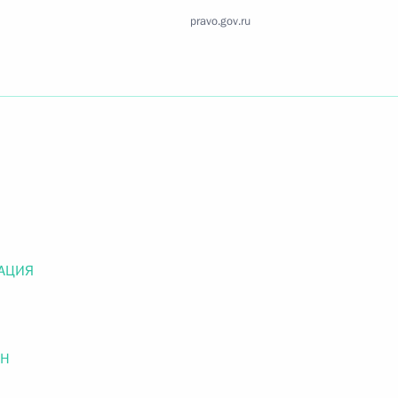
Найти документ
pravo.gov.ru
o.gov.ru
 г. № 259-ФЗ
льного закона «О статусе военнослужащих» и статью 86
 Российской Федерации»
АЦИЯ
ОН
 г. № 265-ФЗ