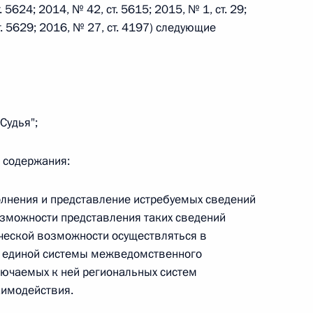
. 5624; 2014, № 42, ст. 5615; 2015, № 1, ст. 29;
ст. 5629; 2016, № 27, ст. 4197) следующие
 г. № 242-ФЗ
части первой и статью 227–1 части второй Налогового
Судья";
о содержания:
 г. № 246-ФЗ
олнения и представление истребуемых сведений
 Российской Федерации
зможности представления таких сведений
ической возможности осуществляться в
 единой системы межведомственного
лючаемых к ней региональных систем
 г. № 268-ФЗ
имодействия.
кон «О пробации в Российской Федерации»