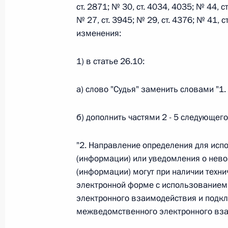
ст. 2871; № 30, ст. 4034, 4035; № 44, ст
№ 27, ст. 3945; № 29, ст. 4376; № 41, 
изменения:
Федеральный закон от 26.07.2026
О внесении изменений в статьи 85 и 102 
1) в статье 26.10:
кодекса Российской Федерации
26 июля 2026 года
а) слово "Судья" заменить словами "1. 
б) дополнить частями 2 - 5 следующег
Федеральный закон от 26.07.2026
"2. Направление определения для исп
О внесении изменений в Трудовой кодекс
(информации) или уведомления о нево
26 июля 2026 года
(информации) могут при наличии техн
электронной форме с использованием
электронного взаимодействия и подк
Федеральный закон от 26.07.2026
межведомственного электронного вза
О внесении изменений в Федеральный за