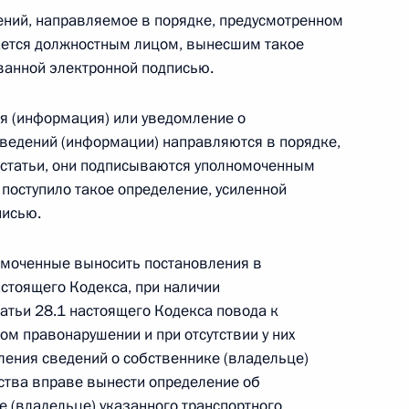
ений, направляемое в порядке, предусмотренном
вается должностным лицом, вынесшим такое
ванной электронной подписью.
 г. № 267-ФЗ
ия (информация) или уведомление о
ведений (информации) направляются в порядке,
льного закона «О благотворительной деятельности
 статьи, они подписываются уполномоченным
поступило такое определение, усиленной
писью.
номоченные выносить постановления в
 г. № 251-ФЗ
астоящего Кодекса, при наличии
татьи 28.1 настоящего Кодекса повода к
с Российской Федерации и статьи 31 и 151 Уголовно-
дерации
м правонарушении и при отсутствии у них
ения сведений о собственнике (владельце)
ства вправе вынести определение об
е (владельце) указанного транспортного