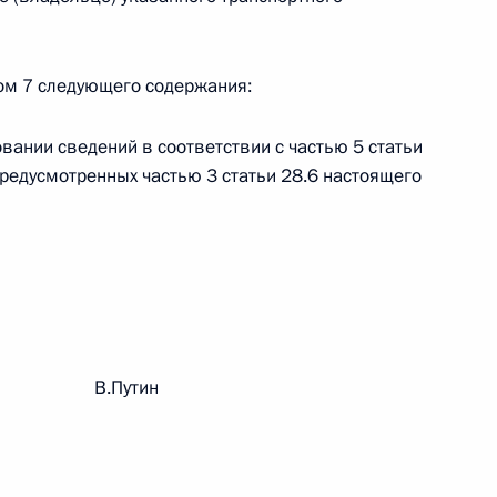
 г. № 264-ФЗ
ерального закона «Об актах гражданского состояния»
ктом 7 следующего содержания:
сти 13 статьи 3 Федерального закона «О внесении
х гражданского состояния“
вании сведений в соответствии с частью 5 статьи
предусмотренных частью 3 статьи 28.6 настоящего
 г. № 270-ФЗ
ального закона «Об автономных учреждениях»
рации В.Путин
 г. № 244-ФЗ
ельством Российской Федерации и Кабинетом