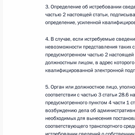
3. Определение об истребовании свед
26 июля 2026 года
частью 2 настоящей статьи, подписы
определение, усиленной квалифициро
Федеральный закон от 26.07.2026
4. В случае, если истребуемые сведен
невозможности представления таких с
О внесении изменения в статью 2 Федера
и добровольчестве (волонтерстве)»
предусмотренном частью 2 настоящей
должностным лицом, в адрес которого 
26 июля 2026 года
квалифицированной электронной под
5. Орган или должностное лицо, упол
Федеральный закон от 26.07.2026
соответствии с частью 3 статьи 28.6 н
предусмотренного пунктом 4 части 1 с
О внесении изменений в Уголовный кодек
процессуального кодекса Российской Фе
возбуждению дела об административно
необходимых для вынесения постановл
26 июля 2026 года
соответствующего транспортного сред
истребовании сведений о собственник