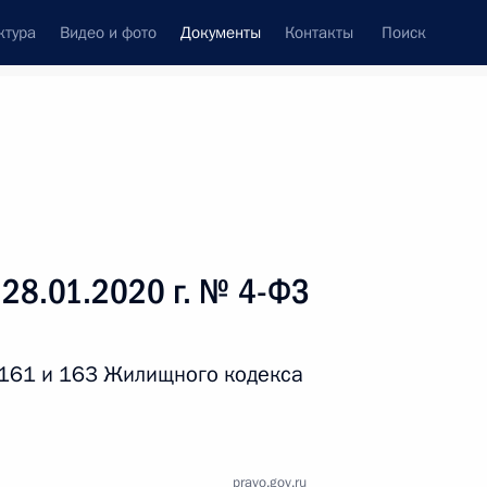
ктура
Видео и фото
Документы
Контакты
Поиск
 документов
Справка
Конституция России
 28.01.2020 г. № 4-ФЗ
 161 и 163 Жилищного кодекса
дата принятия
pravo.gov.ru