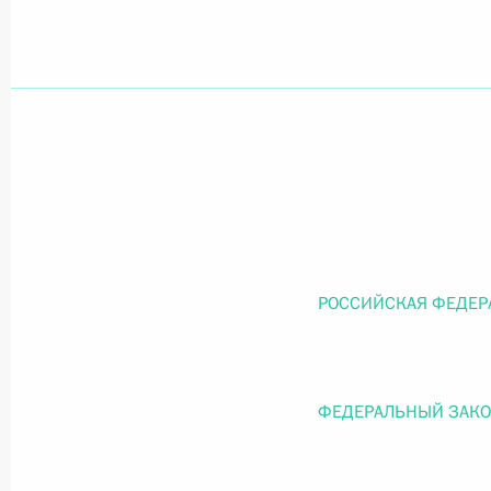
Официальный портал правовой информации
prav
26 июля 2026 года
Федеральный закон от 26.07.2026
О внесении изменений в статью 11 Федера
РОССИЙСКАЯ ФЕДЕР
Федерального закона «Об образовании в
26 июля 2026 года
ФЕДЕРАЛЬНЫЙ ЗАК
Федеральный закон от 26.07.2026