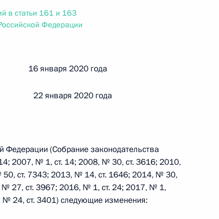
ального закона «О персональных данных» и отдельные
й в статьи 161 и 163
ации
Российской Федерации
й 16 января 2020 года
 г. № 256-ФЗ
кон «О присяжных заседателях федеральных судов общей
 22 января 2020 года
й Федерации (Собрание законодательства
4; 2007, № 1, ст. 14; 2008, № 30, ст. 3616; 2010,
 г. № 263-ФЗ
 50, ст. 7343; 2013, № 14, ст. 1646; 2014, № 30,
ального закона «О государственной регистрации
 № 27, ст. 3967; 2016, № 1, ст. 24; 2017, № 1,
30; № 24, ст. 3401) следующие изменения: