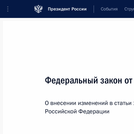
Президент России
События
Стру
Новости
Поручения Президента
Банк
Название документа или его номер
Федеральный закон от
Текст в документе
О внесении изменений в статьи
Вид документа
Российской Федерации
Все
Дата вступления в силу...
или 