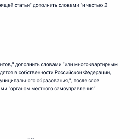
тоящей статьи" дополнить словами "и частью 2
 г. № 242-ФЗ
части первой и статью 227–1 части второй Налогового
центов," дополнить словами "или многоквартирным
дятся в собственности Российской Федерации,
 г. № 246-ФЗ
униципального образования,", после слов
ами "органом местного самоуправления".
 Российской Федерации
 г. № 268-ФЗ
кон «О пробации в Российской Федерации»