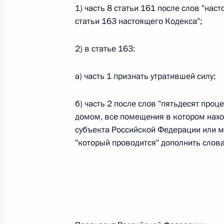
1) часть 8 статьи 161 после слов "нас
статьи 163 настоящего Кодекса";
Федеральный закон от 26.07.2026
2) в статье 163:
О внесении изменений в статьи 85 и 102 
кодекса Российской Федерации
а) часть 1 признать утратившей силу;
26 июля 2026 года
б) часть 2 после слов "пятьдесят про
домом, все помещения в котором нахо
Федеральный закон от 26.07.2026
субъекта Российской Федерации или м
"который проводится" дополнить слов
О внесении изменений в Трудовой кодекс
26 июля 2026 года
Федеральный закон от 26.07.2026
О внесении изменений в Федеральный за