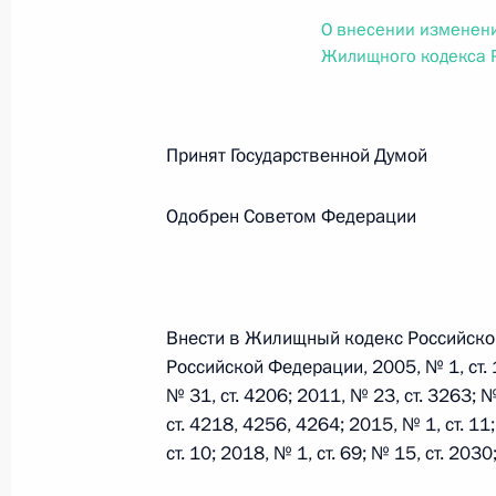
О внесении изменений в статью 12 Федер
О внесении изменени
законодательные акты Российской Федер
Жилищного кодекса 
26 июля 2026 года
Принят Государственной Думо
Федеральный закон от 26.07.2026
О внесении изменений в Федеральный за
Одобрен Советом Федерации
юрисдикции в Российской Федерации»
26 июля 2026 года
Внести в Жилищный кодекс Российско
Российской Федерации, 2005, № 1, ст. 1
Федеральный закон от 26.07.2026
№ 31, ст. 4206; 2011, № 23, ст. 3263; №
О внесении изменений в статью 12 Федер
ст. 4218, 4256, 4264; 2015, № 1, ст. 11;
недвижимости»
ст. 10; 2018, № 1, ст. 69; № 15, ст. 20
26 июля 2026 года