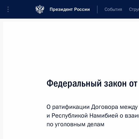
Президент России
События
Стру
Новости
Поручения Президента
Банк
Название документа или его номер
Федеральный закон от
Текст в документе
О ратификации Договора между
Вид документа
и Республикой Намибией о вза
Все
по уголовным делам
Дата вступления в силу...
или 