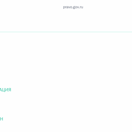
Найти документ
pravo.gov.ru
o.gov.ru
 г. № 259-ФЗ
льного закона «О статусе военнослужащих» и статью 86
 Российской Федерации»
АЦИЯ
ОН
 г. № 265-ФЗ