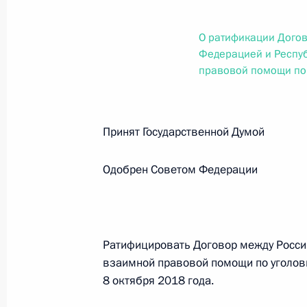
О внесении изменений в статью 12 Федер
законодательные акты Российской Федер
О ратификации Дого
26 июля 2026 года
Федерацией и Респу
правовой помощи по
Федеральный закон от 26.07.2026
О внесении изменений в Федеральный за
Принят Государственной Думо
юрисдикции в Российской Федерации»
26 июля 2026 года
Одобрен Советом Федерации
Федеральный закон от 26.07.2026
Ратифицировать Договор между Росси
О внесении изменений в статью 12 Федер
взаимной правовой помощи по уголов
недвижимости»
8 октября 2018 года.
26 июля 2026 года