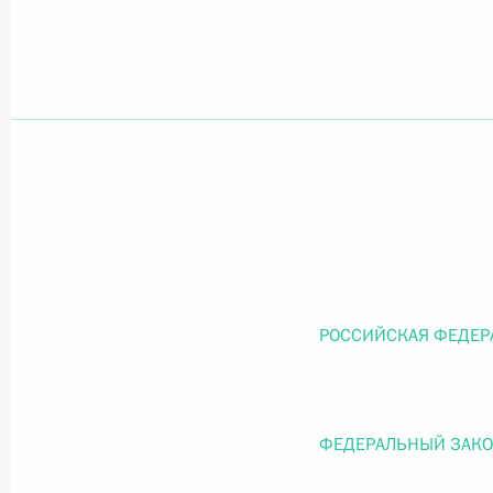
Официальный портал правовой информации
prav
26 июля 2026 года
Федеральный закон от 26.07.2026
О внесении изменений в статью 11 Федера
Федерального закона «Об образовании в
РОССИЙСКАЯ ФЕДЕР
26 июля 2026 года
ФЕДЕРАЛЬНЫЙ ЗАК
Федеральный закон от 26.07.2026