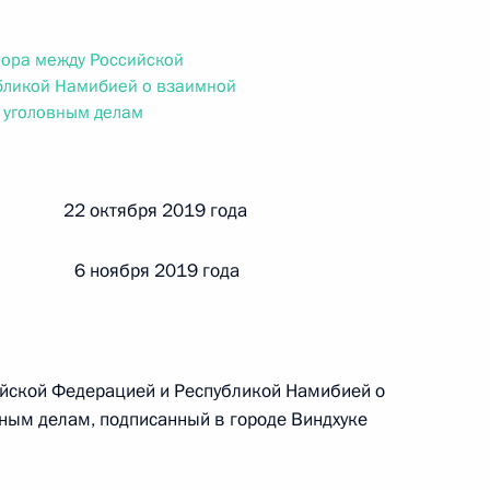
ального закона «О персональных данных» и отдельные
ации
вора между Российской
бликой Намибией о взаимной
 уголовным делам
 г. № 256-ФЗ
кон «О присяжных заседателях федеральных судов общей
й 22 октября 2019 года
 6 ноября 2019 года
 г. № 263-ФЗ
йской Федерацией и Республикой Намибией о
ального закона «О государственной регистрации
ным делам, подписанный в городе Виндхуке