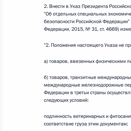
2. Внести в Указ Президента Российск
26 июля 2026 года
"Об отдельных специальных экономиче
безопасности Российской Федерации" 
Федерации, 2015, № 31, ст. 4669) изм
Федеральный закон от 26.07.2026
"2. Положения настоящего Указа не п
О внесении изменения в статью 2 Федера
и добровольчестве (волонтерстве)»
а) товаров, ввезенных физическими л
26 июля 2026 года
б) товаров, транзитные международн
международные железнодорожные пер
Федеральный закон от 26.07.2026
Федерации в третьи страны осуществ
О внесении изменений в Уголовный кодек
следующих условий:
процессуального кодекса Российской Фе
26 июля 2026 года
подлинность ветеринарных и фитосани
соответствие груза этим документам;