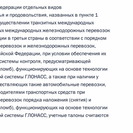
Федерации отдельных видов
я и продовольствия, названных в пункте 1
 г. № 242-ФЗ
осуществлении транзитных международных
ных международных железнодорожных перевозок
части первой и статью 227–1 части второй Налогового
ии в третьи страны в соответствии с порядком
перевозок и железнодорожных перевозок,
ской Федерации, при условии обеспечения их
системы контроля, предусматривающей
ломб), функционирующих на основе технологии
 г. № 246-ФЗ
й системы ГЛОНАСС, а также при наличии у
ществляющих такие автомобильные перевозки,
 Российской Федерации
водителями транспортных средств при
еревозок порядка наложения (снятия) и
ломб), функционирующих на основе технологии
й системы ГЛОНАСС, учетные талоны считаются
 г. № 268-ФЗ
кон «О пробации в Российской Федерации»