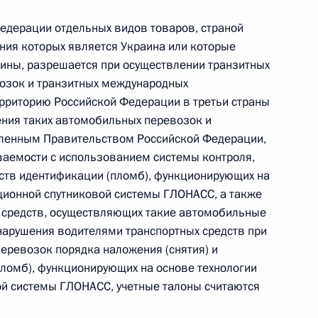
овом статусе представительств компетентных органов
в Российской Федерации и Киргизской Республике
Федерации отдельных видов товаров, страной
ния которых является Украина или которые
ины, разрешается при осуществлении транзитных
озок и транзитных международных
рриторию Российской Федерации в третьи страны
 г. № 252-ФЗ
ения таких автомобильных перевозок и
его водного транспорта Российской Федерации и статью 1
ленным Правительством Российской Федерации,
инства измерений»
ваемости с использованием системы контроля,
тв идентификации (пломб), функционирующих на
ционной спутниковой системы ГЛОНАСС, а также
х средств, осуществляющих такие автомобильные
 нарушения водителями транспортных средств при
 г. № 250-ФЗ
еревозок порядка наложения (снятия) и
кой Федерации об административных правонарушениях
ломб), функционирующих на основе технологии
й системы ГЛОНАСС, учетные талоны считаются