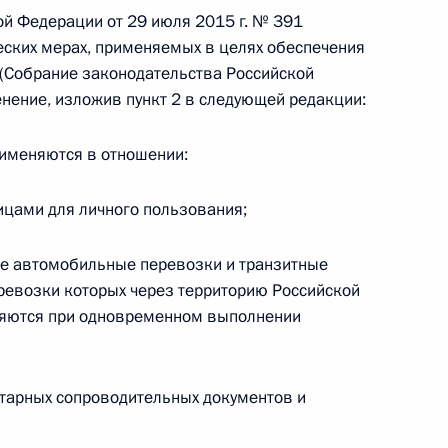
ой Федерации от 29 июля 2015 г. № 391
ских мерах, применяемых в целях обеспечения
(Собрание законодательства Российской
енение, изложив пункт 2 в следующей редакции:
 г. № 267-ФЗ
рименяются в отношении:
льного закона «О благотворительной деятельности
ицами для личного пользования;
ые автомобильные перевозки и транзитные
евозки которых через территорию Российской
 г. № 251-ФЗ
ляются при одновременном выполнении
с Российской Федерации и статьи 31 и 151 Уголовно-
дерации
тарных сопроводительных документов и