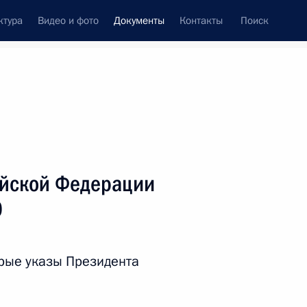
ктура
Видео и фото
Документы
Контакты
Поиск
 документов
Справка
Конституция России
ийской Федерации
0
рые указы Президента
дата принятия