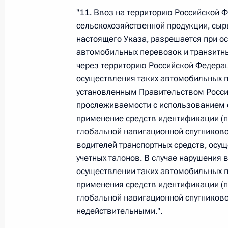
"11. Ввоз на территорию Российской 
сельскохозяйственной продукции, сырь
Федеральный закон от 26.07.2026
настоящего Указа, разрешается при 
автомобильных перевозок и транзит
О внесении изменений в статьи 85 и 102 
кодекса Российской Федерации
через территорию Российской Федерац
осуществления таких автомобильных 
26 июля 2026 года
установленным Правительством Россий
прослеживаемости с использованием 
применение средств идентификации (п
Федеральный закон от 26.07.2026
глобальной навигационной спутниково
водителей транспортных средств, осу
О внесении изменений в Трудовой кодекс
учетных талонов. В случае нарушения 
26 июля 2026 года
осуществлении таких автомобильных п
применения средств идентификации (п
глобальной навигационной спутниково
Федеральный закон от 26.07.2026
недействительными.".
О внесении изменений в Федеральный за