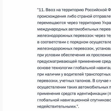
Министров Киргизской Республики о прав
по вопросам внутренних дел и миграции 
"11. Ввоз на территорию Российской 
26 июля 2026 года
происхождения либо страной отправле
перемещаются через территорию Укра
международных автомобильных перев
железнодорожных перевозок через те
Федеральный закон от 26.07.2026
в соответствии с порядком осуществл
О внесении изменений в Кодекс внутренн
железнодорожных перевозок, установ
Федерального закона «Об обеспечении ед
при условии обеспечения их прослежи
26 июля 2026 года
предусматривающей применение средс
основе технологии глобальной навига
при наличии у водителей транспортны
перевозки, учетных талонов. В случае
Федеральный закон от 26.07.2026
осуществлении таких автомобильных п
О внесении изменений в Кодекс Российс
применения средств идентификации (п
глобальной навигационной спутниково
26 июля 2026 года
недействительными.".