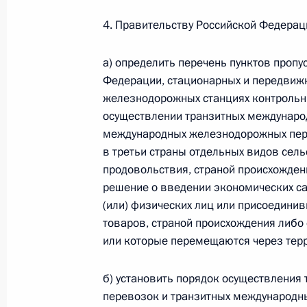
4. Правительству Российской Федерац
Федеральный закон от 26.07.2026
О внесении изменения в статью 6 Закона
а) определить перечень пунктов пропу
26 июля 2026 года
Федерации, стационарных и передвижн
железнодорожных станциях контрольны
осуществлении транзитных междунаро
международных железнодорожных пер
Федеральный закон от 26.07.2026
в третьи страны отдельных видов сель
О внесении изменений в статью 9.21 Код
продовольствия, страной происхожден
правонарушениях
решение о введении экономических са
26 июля 2026 года
(или) физических лиц или присоедини
товаров, страной происхождения либо
или которые перемещаются через тер
Федеральный закон от 26.07.2026
б) установить порядок осуществлени
О ратификации Соглашения между Правит
перевозок и транзитных международн
Республики Беларусь о сотрудничестве в 