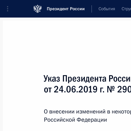
Президент России
События
Стру
Новости
Поручения Президента
Банк
Название документа или его номер
Указ Президента Росс
Текст в документе
от 24.06.2019 г. № 29
Вид документа
О внесении изменений в некото
Все
Российской Федерации
Дата вступления в силу...
или 