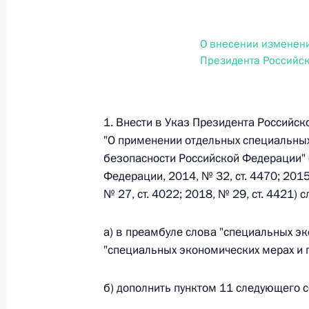
О внесении изменений в статью 12 Федер
законодательные акты Российской Федер
26 июля 2026 года
О внесении изменен
Президента Российс
Федеральный закон от 26.07.2026
1. Внести в Указ Президента Российск
О внесении изменений в Федеральный за
"О применении отдельных специальных
юрисдикции в Российской Федерации»
безопасности Российской Федерации" 
26 июля 2026 года
Федерации, 2014, № 32, ст. 4470; 2015,
№ 27, ст. 4022; 2018, № 29, ст. 4421)
Федеральный закон от 26.07.2026
а) в преамбуле слова "специальных э
"специальных экономических мерах и 
О внесении изменений в статью 12 Федер
недвижимости»
б) дополнить пунктом 11 следующего 
26 июля 2026 года