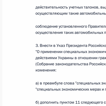
действительность учетных талонов, в
Федеральный закон от 26.07.2026
осуществляющим такие автомобильны
О внесении изменений в статью 13–2 Фед
и признании утратившим силу пункта 1 ча
соблюдение установленного Правител
изменений в Федеральный закон „Об акта
осуществления таких автомобильных 
26 июля 2026 года
3. Внести в Указ Президента Российск
"О применении специальных экономич
Федеральный закон от 26.07.2026
действиями Украины в отношении гра
(Собрание законодательства Российск
О внесении изменения в статью 10 Федер
изменения:
26 июля 2026 года
а) в преамбуле слова "специальных э
"специальных экономических мерах и 
Федеральный закон от 26.07.2026
б) дополнить пунктом 11 следующего 
О ратификации Соглашения между Правит