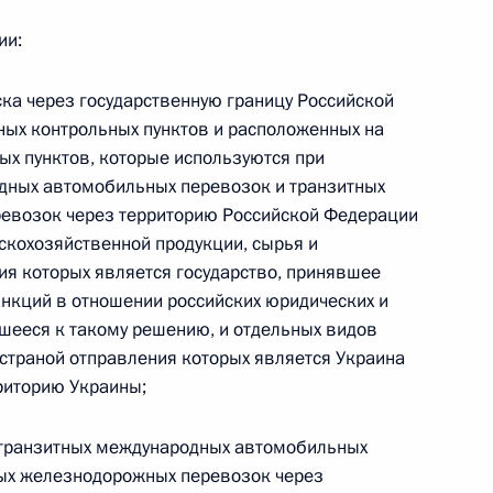
ии:
 г. № 266-ФЗ
 Российской Федерации «О защите прав потребителей»
ска через государственную границу Российской
ых контрольных пунктов и расположенных на
х пунктов, которые используются при
дных автомобильных перевозок и транзитных
евозок через территорию Российской Федерации
 г. № 247-ФЗ
скохозяйственной продукции, сырья и
екса Российской Федерации об административных
ия которых является государство, принявшее
нкций в отношении российских юридических и
вшееся к такому решению, и отдельных видов
 страной отправления которых является Украина
риторию Украины;
 г. № 245-ФЗ
я транзитных международных автомобильных
ельством Российской Федерации и Правительством
ых железнодорожных перевозок через
сфере деятельности с драгоценными металлами,