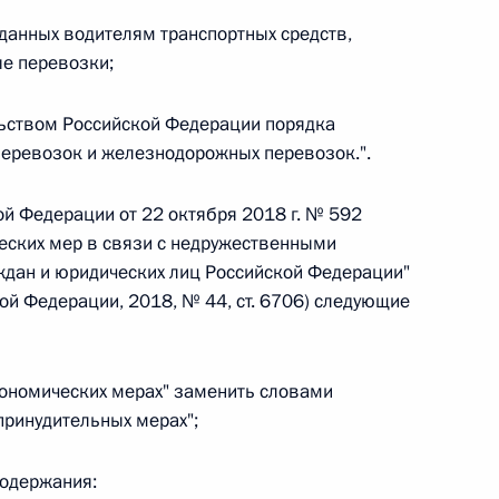
ыданных водителям транспортных средств,
 г. № 264-ФЗ
е перевозки;
ерального закона «Об актах гражданского состояния»
сти 13 статьи 3 Федерального закона «О внесении
ьством Российской Федерации порядка
х гражданского состояния“
перевозок и железнодорожных перевозок.".
ой Федерации от 22 октября 2018 г. № 592
еских мер в связи с недружественными
 г. № 270-ФЗ
ждан и юридических лиц Российской Федерации"
ой Федерации, 2018, № 44, ст. 6706) следующие
ального закона «Об автономных учреждениях»
кономических мерах" заменить словами
принудительных мерах";
 г. № 244-ФЗ
содержания:
ельством Российской Федерации и Кабинетом