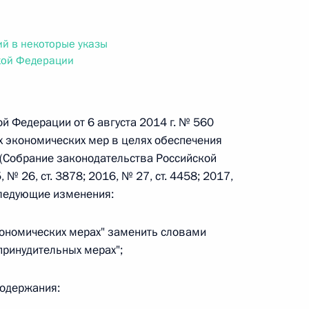
ального закона «О персональных данных» и отдельные
ации
ий в некоторые указы
кой Федерации
 г. № 256-ФЗ
ой Федерации от 6 августа 2014 г. № 560
кон «О присяжных заседателях федеральных судов общей
 экономических мер в целях обеспечения
(Собрание законодательства Российской
 № 26, ст. 3878; 2016, № 27, ст. 4458; 2017,
 следующие изменения:
 г. № 263-ФЗ
кономических мерах" заменить словами
принудительных мерах";
ального закона «О государственной регистрации
содержания: