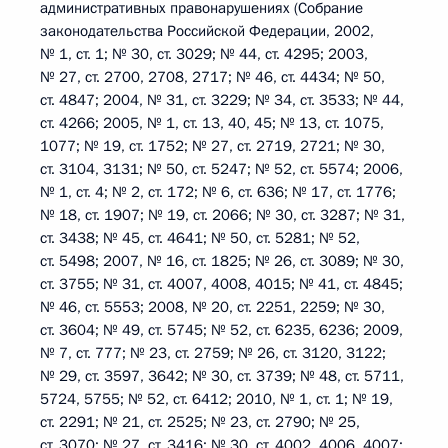
административных правонарушениях (Собрание
законодательства Российской Федерации, 2002,
№ 1, ст. 1; № 30, ст. 3029; № 44, ст. 4295; 2003,
№ 27, ст. 2700, 2708, 2717; № 46, ст. 4434; № 50,
ст. 4847; 2004, № 31, ст. 3229; № 34, ст. 3533; № 44,
ст. 4266; 2005, № 1, ст. 13, 40, 45; № 13, ст. 1075,
1077; № 19, ст. 1752; № 27, ст. 2719, 2721; № 30,
ст. 3104, 3131; № 50, ст. 5247; № 52, ст. 5574; 2006,
№ 1, ст. 4; № 2, ст. 172; № 6, ст. 636; № 17, ст. 1776;
№ 18, ст. 1907; № 19, ст. 2066; № 30, ст. 3287; № 31,
ст. 3438; № 45, ст. 4641; № 50, ст. 5281; № 52,
ст. 5498; 2007, № 16, ст. 1825; № 26, ст. 3089; № 30,
ст. 3755; № 31, ст. 4007, 4008, 4015; № 41, ст. 4845;
№ 46, ст. 5553; 2008, № 20, ст. 2251, 2259; № 30,
ст. 3604; № 49, ст. 5745; № 52, ст. 6235, 6236; 2009,
№ 7, ст. 777; № 23, ст. 2759; № 26, ст. 3120, 3122;
№ 29, ст. 3597, 3642; № 30, ст. 3739; № 48, ст. 5711,
5724, 5755; № 52, ст. 6412; 2010, № 1, ст. 1; № 19,
ст. 2291; № 21, ст. 2525; № 23, ст. 2790; № 25,
ст. 3070; № 27, ст. 3416; № 30, ст. 4002, 4006, 4007;