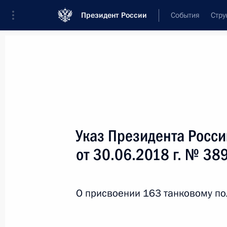
Президент России
События
Стру
Новости
Поручения Президента
Банк
Название документа или его номер
Указ Президента Росс
Текст в документе
от 30.06.2018 г. № 38
Вид документа
О присвоении 163 танковому по
Все
Дата вступления в силу...
или 