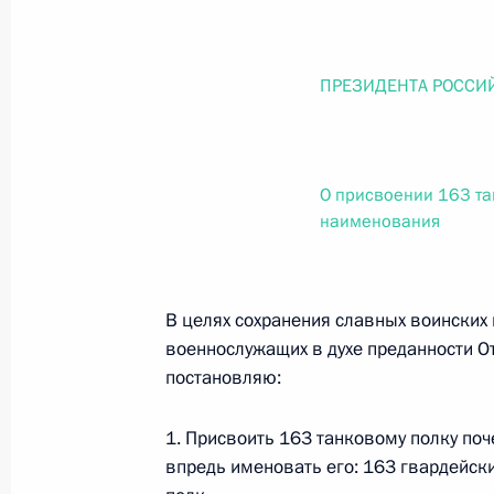
О внесении изменений в статью 12 Федер
законодательные акты Российской Федер
26 июля 2026 года
ПРЕЗИДЕНТА РОССИ
Федеральный закон от 26.07.2026
О присвоении 163 та
О внесении изменений в Федеральный за
наименования
юрисдикции в Российской Федерации»
26 июля 2026 года
В целях сохранения славных воинских 
военнослужащих в духе преданности От
Федеральный закон от 26.07.2026
постановляю:
О внесении изменений в статью 12 Федер
недвижимости»
1. Присвоить 163 танковому полку по
впредь именовать его: 163 гвардейс
26 июля 2026 года