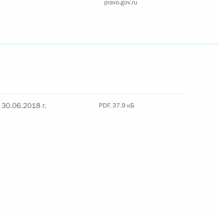
pravo.gov.ru
Найти документ
o.gov.ru
30.06.2018 г.
PDF, 37.9 кБ
 г. № 259-ФЗ
льного закона «О статусе военнослужащих» и статью 86
 Российской Федерации»
 г. № 265-ФЗ