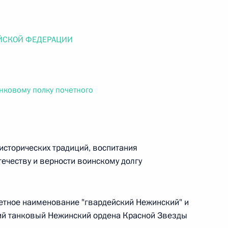
ального закона «О персональных данных» и отдельные
ации
ЙСКОЙ ФЕДЕРАЦИИ
 г. № 256-ФЗ
нковому полку почетного
кон «О присяжных заседателях федеральных судов общей
исторических традиций, воспитания
ечеству и верности воинскому долгу
 г. № 263-ФЗ
ального закона «О государственной регистрации
четное наименование "гвардейский Нежинский" и
кий танковый Нежинский ордена Красной Звезды