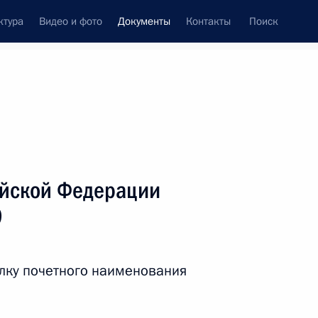
ктура
Видео и фото
Документы
Контакты
Поиск
 документов
Справка
Конституция России
ийской Федерации
9
лку почетного наименования
дата принятия