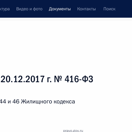
ктура
Видео и фото
Документы
Контакты
Поиск
 документов
Справка
Конституция России
 20.12.2017 г. № 416-ФЗ
 44 и 46 Жилищного кодекса
дата принятия
pravo.gov.ru