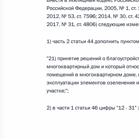
Внести в Жилищный кодекс Российско
Российской Федерации, 2005, № 1, ст. 1
2012, № 53, ст. 7596; 2014, № 30, ст. 4
Федеральный закон от 26.07.2026
2017, № 31, ст. 4806) следующие изме
О внесении изменений в статьи 85 и 102 
кодекса Российской Федерации
1) часть 2 статьи 44 дополнить пункт
26 июля 2026 года
"21) принятие решений о благоустройс
многоквартирный дом и который отно
помещений в многоквартирном доме, в
Федеральный закон от 26.07.2026
эксплуатации элементов озеленения и
О внесении изменений в Трудовой кодекс
участке;";
26 июля 2026 года
2) в части 1 статьи 46 цифры "12 - 31"
Федеральный закон от 26.07.2026
О внесении изменений в Федеральный за