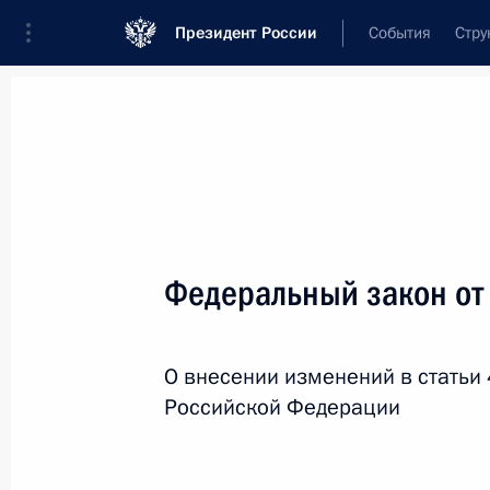
Президент России
События
Стру
Новости
Поручения Президента
Банк
Название документа или его номер
Федеральный закон от
Текст в документе
О внесении изменений в статьи
Вид документа
Российской Федерации
Все
Дата вступления в силу...
или 