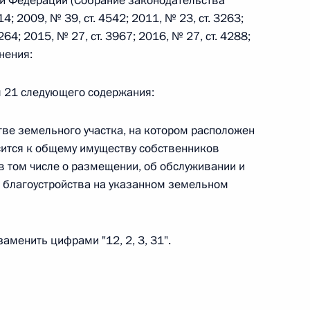
й Федерации (Собрание законодательства
4; 2009, № 39, ст. 4542; 2011, № 23, ст. 3263;
264; 2015, № 27, ст. 3967; 2016, № 27, ст. 4288;
 г. № 242-ФЗ
нения:
части первой и статью 227–1 части второй Налогового
ом 21 следующего содержания:
тве земельного участка, на котором расположен
сится к общему имуществу собственников
 том числе о размещении, об обслуживании и
 г. № 246-ФЗ
 благоустройства на указанном земельном
 Российской Федерации
 заменить цифрами "12, 2, 3, 31".
 г. № 268-ФЗ
кон «О пробации в Российской Федерации»