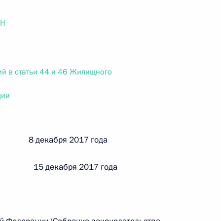
ального закона «О персональных данных» и отдельные
ации
ОН
й в статьи 44 и 46 Жилищного
 г. № 256-ФЗ
кон «О присяжных заседателях федеральных судов общей
ции
й 8 декабря 2017 года
 г. № 263-ФЗ
 15 декабря 2017 года
ального закона «О государственной регистрации