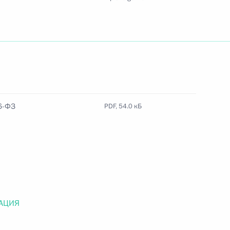
Найти документ
o.gov.ru
6-ФЗ
PDF, 54.0 кБ
 г. № 259-ФЗ
льного закона «О статусе военнослужащих» и статью 86
 Российской Федерации»
АЦИЯ
 г. № 265-ФЗ