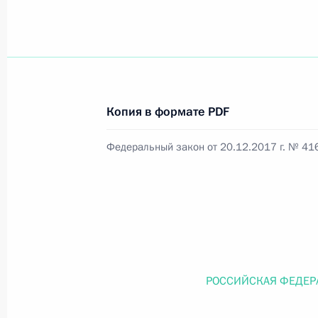
Официальный портал правовой информации
prav
Копия в формате PDF
26 июля 2026 года
Федеральный закон от 20.12.2017 г. № 41
Федеральный закон от 26.07.2026
О внесении изменений в статью 11 Федера
Федерального закона «Об образовании в
26 июля 2026 года
РОССИЙСКАЯ ФЕДЕР
Федеральный закон от 26.07.2026