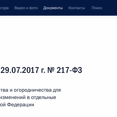
ктура
Видео и фото
Документы
Контакты
Поиск
 документов
Справка
Конституция России
 29.07.2017 г. № 217-ФЗ
тва и огородничества для
 изменений в отдельные
кой Федерации
дата принятия