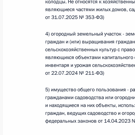
колодцы. Не относятся к хозяйственны
являющиеся частями жилых домов, са
Федеральный закон от 26.07.2026
от 31.07.2025 № 353-ФЗ)
О внесении изменения в статью 6 Закона
4) огородный земельный участок - зе
26 июля 2026 года
граждан и (или) выращивания граждан
сельскохозяйственных культур с прав
являющихся объектами капитального с
Федеральный закон от 26.07.2026
инвентаря и урожая сельскохозяйстве
от 22.07.2024 № 211-ФЗ)
О внесении изменений в статью 9.21 Код
правонарушениях
26 июля 2026 года
5) имущество общего пользования - р
гражданами садоводства или огородни
и находящиеся на них объекты, испол
граждан, ведущих садоводство и огоро
Федеральный закон от 26.07.2026
федеральных законов от 14.04.2023 №
О ратификации Соглашения между Правит
Республики Беларусь о сотрудничестве в 