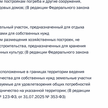
м постройкам погреба и другие сооружения,
довых домов; (В редакции Федерального закона
 г. № 266-ФЗ
 Российской Федерации «О защите прав потребителей»
мельный участок, предназначенный для отдыха
ами для собственных нужд
ом размещения хозяйственных построек, не
троительства, предназначенных для хранения
 г. № 247-ФЗ
нных культур; (В редакции Федерального закона
екса Российской Федерации об административных
асположенные в границах территории ведения
чества для собственных нужд земельные участки
ьзуемые для удовлетворения общих потребностей
дничество на указанной территории; (В редакции
 г. № 245-ФЗ
 123-ФЗ, от 31.07.2025 № 353-ФЗ)
ельством Российской Федерации и Правительством
сфере деятельности с драгоценными металлами,