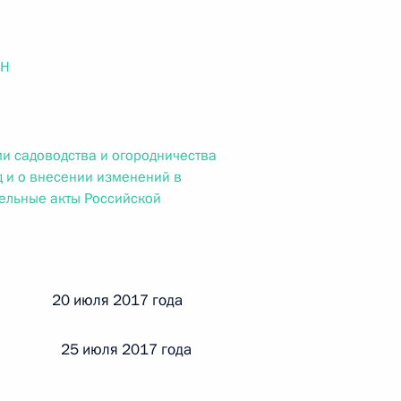
ального закона «О персональных данных» и отдельные
ации
ОН
 г. № 256-ФЗ
и садоводства и огородничества
кон «О присяжных заседателях федеральных судов общей
д и о внесении изменений в
ельные акты Российской
 г. № 263-ФЗ
й 20 июля 2017 года
ального закона «О государственной регистрации
 25 июля 2017 года