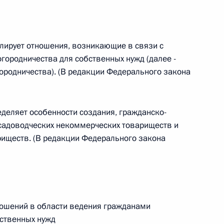
лирует отношения, возникающие в связи с
городничества для собственных нужд (далее -
 г. № 267-ФЗ
ородничества). (В редакции Федерального закона
льного закона «О благотворительной деятельности
деляет особенности создания, гражданско-
садоводческих некоммерческих товариществ и
иществ. (В редакции Федерального закона
 г. № 251-ФЗ
с Российской Федерации и статьи 31 и 151 Уголовно-
дерации
ношений в области ведения гражданами
бственных нужд