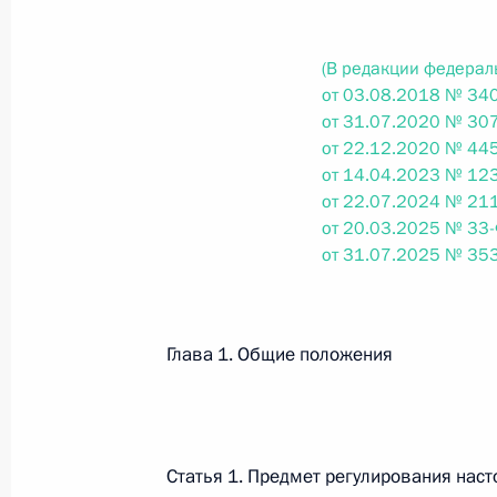
(В редакции федерал
Федеральный закон от 26.07.2026
от 03.08.2018 № 340
О внесении изменений в статьи 85 и 102 
от 31.07.2020 № 307
кодекса Российской Федерации
от 22.12.2020 № 445
26 июля 2026 года
от 14.04.2023 № 123
от 22.07.2024 № 211
от 20.03.2025 № 33-
от 31.07.2025 № 35
Федеральный закон от 26.07.2026
О внесении изменений в Трудовой кодекс
26 июля 2026 года
Глава 1. Общие положения
Федеральный закон от 26.07.2026
Статья 1. Предмет регулирования нас
О внесении изменений в Федеральный за