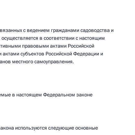
 г. № 264-ФЗ
ерального закона «Об актах гражданского состояния»
сти 13 статьи 3 Федерального закона «О внесении
связанных с ведением гражданами садоводства и
х гражданского состояния“
, осуществляется в соответствии с настоящим
тивными правовыми актами Российской
 актами субъектов Российской Федерации и
нов местного самоуправления.
 г. № 270-ФЗ
ального закона «Об автономных учреждениях»
зуемые в настоящем Федеральном законе
 г. № 244-ФЗ
закона используются следующие основные
ельством Российской Федерации и Кабинетом