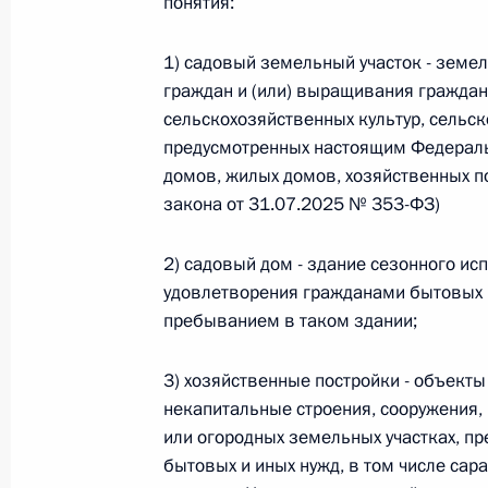
понятия:
Министров Киргизской Республики о прав
по вопросам внутренних дел и миграции 
1) садовый земельный участок - земе
26 июля 2026 года
граждан и (или) выращивания граждан
сельскохозяйственных культур, сельск
предусмотренных настоящим Федерал
Федеральный закон от 26.07.2026
домов, жилых домов, хозяйственных п
закона от 31.07.2025 № 353-ФЗ)
О внесении изменений в Кодекс внутренн
Федерального закона «Об обеспечении ед
26 июля 2026 года
2) садовый дом - здание сезонного ис
удовлетворения гражданами бытовых 
пребыванием в таком здании;
Федеральный закон от 26.07.2026
3) хозяйственные постройки - объекты
О внесении изменений в Кодекс Российс
некапитальные строения, сооружения,
или огородных земельных участках, п
26 июля 2026 года
бытовых и иных нужд, в том числе сара