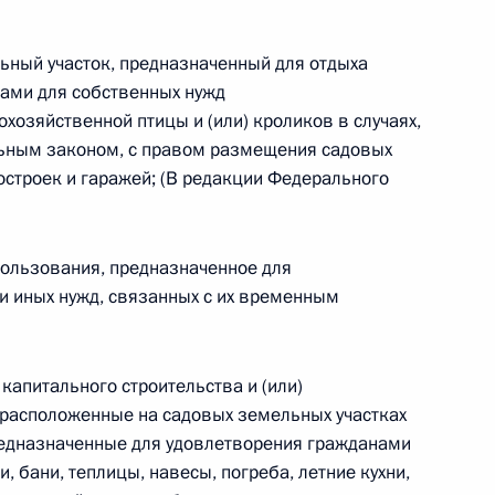
овом статусе представительств компетентных органов
в Российской Федерации и Киргизской Республике
льный участок, предназначенный для отдыха
ами для собственных нужд
охозяйственной птицы и (или) кроликов в случаях,
ьным законом, с правом размещения садовых
 г. № 252-ФЗ
остроек и гаражей; (В редакции Федерального
его водного транспорта Российской Федерации и статью 1
инства измерений»
пользования, предназначенное для
и иных нужд, связанных с их временным
 г. № 250-ФЗ
 капитального строительства и (или)
кой Федерации об административных правонарушениях
 расположенные на садовых земельных участках
редназначенные для удовлетворения гражданами
и, бани, теплицы, навесы, погреба, летние кухни,