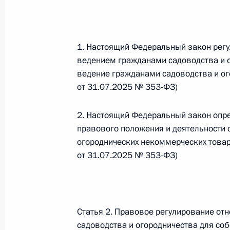
26 июля 2026 года
1. Настоящий Федеральный закон регу
ведением гражданами садоводства и о
Федеральный закон от 26.07.2026
ведение гражданами садоводства и ог
О внесении изменения в статью 2 Федера
от 31.07.2025 № 353-ФЗ)
и добровольчестве (волонтерстве)»
26 июля 2026 года
2. Настоящий Федеральный закон опре
правового положения и деятельности 
огороднических некоммерческих товар
Федеральный закон от 26.07.2026
от 31.07.2025 № 353-ФЗ)
О внесении изменений в Уголовный кодек
процессуального кодекса Российской Фе
26 июля 2026 года
Статья 2. Правовое регулирование от
садоводства и огородничества для со