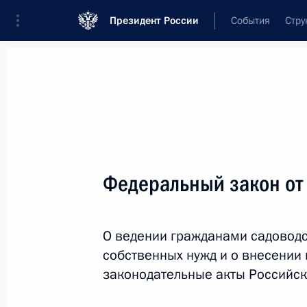
Президент России
События
Стру
Новости
Поручения Президента
Банк
Название документа или его номер
Федеральный закон от
Текст в документе
О ведении гражданами садоводс
Вид документа
собственных нужд и о внесении
Все
законодательные акты Российс
Дата вступления в силу...
или 