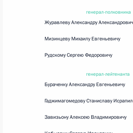
генерал-полковника
Федеральный закон от 26.07.2026
Журавлеву Александру Александрович
О внесении изменений в статьи 85 и 102 
кодекса Российской Федерации
Мизинцеву Михаилу Евгеньевичу
26 июля 2026 года
Рудскому Сергею Федоровичу
Федеральный закон от 26.07.2026
генерал-лейтенанта
Бураченку Александру Евгеньевичу
О внесении изменений в Трудовой кодекс
26 июля 2026 года
Гаджимагомедову Станиславу Исрапил
Завизьону Алексею Владимировичу
Федеральный закон от 26.07.2026
О внесении изменений в Федеральный за