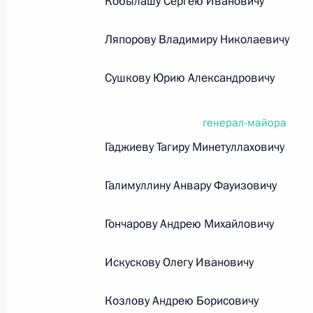
Кобылашу Сергею Ивановичу
26 июля 2026 года
Ляпорову Владимиру Николаевичу
Сушкову Юрию Александровичу
Федеральный закон от 26.07.2026
О внесении изменения в статью 2 Федера
генерал-майора
и добровольчестве (волонтерстве)»
Гаджиеву Тагиру Минетуллаховичу
26 июля 2026 года
Галимуллину Анвару Фауизовичу
Федеральный закон от 26.07.2026
Гончарову Андрею Михайловичу
О внесении изменений в Уголовный кодек
процессуального кодекса Российской Фе
Искускову Олегу Ивановичу
26 июля 2026 года
Козлову Андрею Борисовичу