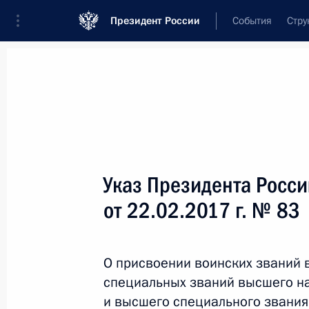
Президент России
События
Стру
Новости
Поручения Президента
Банк
Название документа или его номер
Указ Президента Росс
Текст в документе
от 22.02.2017 г. № 83
Вид документа
О присвоении воинских званий
Все
специальных званий высшего н
Дата вступления в силу...
или 
и высшего специального звания