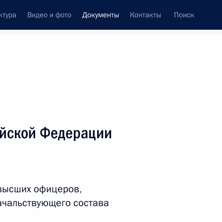
ктура
Видео и фото
Документы
Контакты
Поиск
 документов
Справка
Конституция России
ийской Федерации
 высших офицеров,
ачальствующего состава
дата принятия