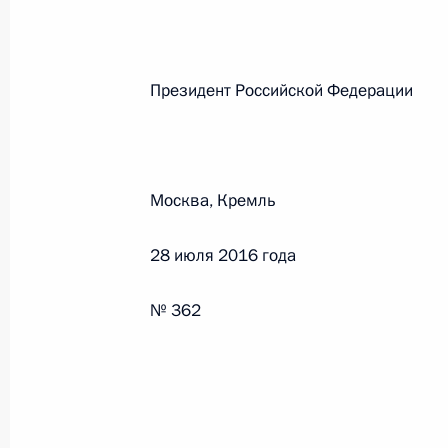
Федеральный закон от 26.07.2026
Президент Российской Феде
О внесении изменений в статьи 85 и 102 
кодекса Российской Федерации
26 июля 2026 года
Москва, Кремль
Федеральный закон от 26.07.2026
28 июля 2016 года
О внесении изменений в Трудовой кодекс
№ 362
26 июля 2026 года
Федеральный закон от 26.07.2026
О внесении изменений в Федеральный за