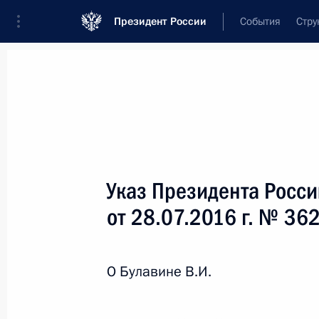
Президент России
События
Стру
Новости
Поручения Президента
Банк
Название документа или его номер
Указ Президента Росс
Текст в документе
от 28.07.2016 г. № 36
Вид документа
О Булавине В.И.
Все
Дата вступления в силу...
или 