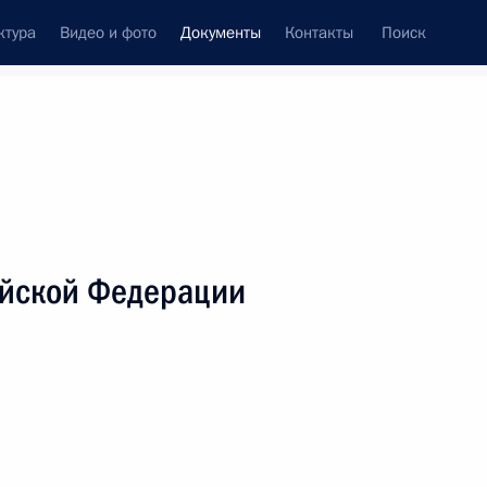
ктура
Видео и фото
Документы
Контакты
Поиск
 документов
Справка
Конституция России
ийской Федерации
2
дата принятия