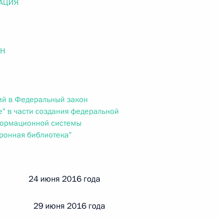
АЦИЯ
ального закона «О персональных данных» и отдельные
ации
ОН
 г. № 256-ФЗ
кон «О присяжных заседателях федеральных судов общей
ий в Федеральный закон
е" в части создания федеральной
формационной системы
ронная библиотека"
 г. № 263-ФЗ
й 24 июня 2016 года
ального закона «О государственной регистрации
 29 июня 2016 года