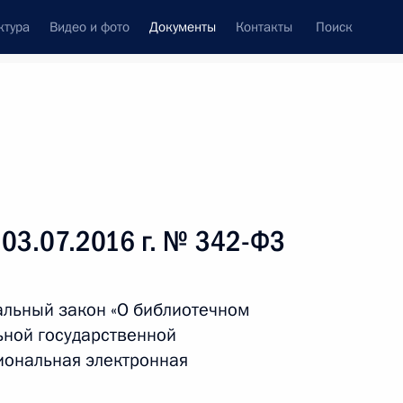
ктура
Видео и фото
Документы
Контакты
Поиск
 документов
Справка
Конституция России
 03.07.2016 г. № 342-ФЗ
альный закон «О библиотечном
ьной государственной
ональная электронная
дата принятия