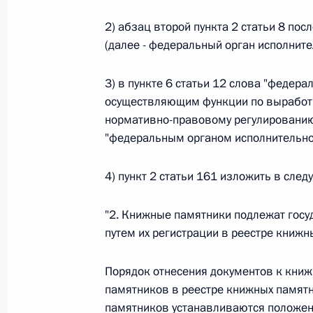
26 июля 2026 года
2) абзац второй пункта 2 статьи 8 пос
(далее - федеральный орган исполните
3) в пункте 6 статьи 12 слова "федер
Федеральный закон от 26.07.2026
осуществляющим функции по выработк
О внесении изменения в статью 2 Федера
нормативно-правовому регулированию
и добровольчестве (волонтерстве)»
"федеральным органом исполнительной
26 июля 2026 года
4) пункт 2 статьи 161 изложить в сле
Федеральный закон от 26.07.2026
"2. Книжные памятники подлежат госу
путем их регистрации в реестре книжн
О внесении изменений в Уголовный кодек
процессуального кодекса Российской Фе
Порядок отнесения документов к кни
26 июля 2026 года
памятников в реестре книжных памятн
памятников устанавливаются положен