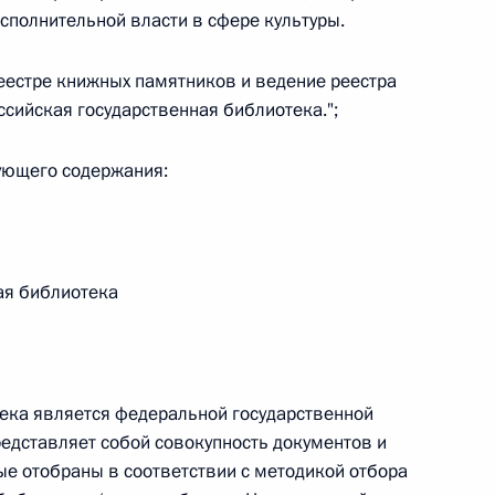
полнительной власти в сфере культуры.
 г. № 264-ФЗ
ерального закона «Об актах гражданского состояния»
еестре книжных памятников и ведение реестра
сти 13 статьи 3 Федерального закона «О внесении
сийская государственная библиотека.";
х гражданского состояния“
дующего содержания:
 г. № 270-ФЗ
ая библиотека
ального закона «Об автономных учреждениях»
ека является федеральной государственной
 г. № 244-ФЗ
едставляет собой совокупность документов и
ые отобраны в соответствии с методикой отбора
ельством Российской Федерации и Кабинетом