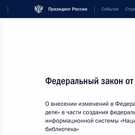
Президент России
События
Стру
Новости
Поручения Президента
Банк
Название документа или его номер
Федеральный закон от
Текст в документе
О внесении изменений в Федер
Вид документа
деле» в части создания федерал
Все
информационной системы «Наци
библиотека»
Дата вступления в силу...
или 