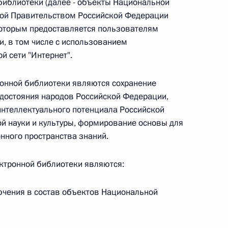
библиотеки (далее - объекты Национальной
овом статусе представительств компетентных органов
в Российской Федерации и Киргизской Республике
мой Правительством Российской Федерации
к которым предоставляется пользователям
, в том числе с использованием
 сети "Интернет".
 г. № 252-ФЗ
онной библиотеки являются сохранение
его водного транспорта Российской Федерации и статью 1
о достояния народов Российской Федерации,
инства измерений»
нтеллектуального потенциала Российской
й науки и культуры, формирование основы для
нного пространства знаний.
ктронной библиотеки являются:
 г. № 250-ФЗ
кой Федерации об административных правонарушениях
ючения в состав объектов Национальной