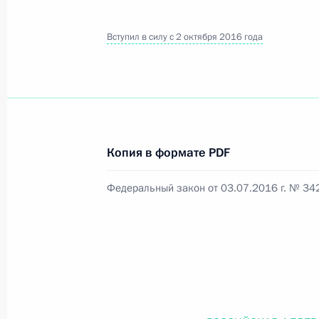
Вступил в силу с 2 октября 2016 года
Официальный портал правовой информации
prav
26 июля 2026 года
Копия в формате PDF
Федеральный закон от 26.07.2026
Федеральный закон от 03.07.2016 г. № 34
О внесении изменений в статью 11 Федера
Федерального закона «Об образовании в
26 июля 2026 года
Федеральный закон от 26.07.2026