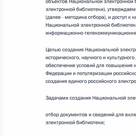
объектов Национальной электронной 
Министров Киргизской Республики о прав
по вопросам внутренних дел и миграции 
электронной библиотеки), утверждае
(далее - методика отбора), и доступ 
26 июля 2026 года
Национальной электронной библиотеки
информационно-телекоммуникационной
Федеральный закон от 26.07.2026
Целью создания Национальной электр
О внесении изменений в Кодекс внутренн
исторического, научного и культурног
Федерального закона «Об обеспечении ед
обеспечение условий для повышения и
Федерации и популяризации российско
26 июля 2026 года
создания единого российского электро
Задачами создания Национальной эле
Федеральный закон от 26.07.2026
О внесении изменений в Кодекс Российс
отбор документов и сведений для вкл
26 июля 2026 года
электронной библиотеки;