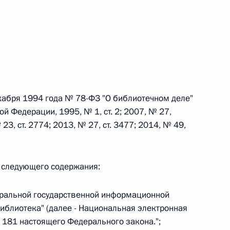
 г. № 242-ФЗ
части первой и статью 227–1 части второй Налогового
кабря 1994 года № 78-ФЗ "О библиотечном деле"
й Федерации, 1995, № 1, ст. 2; 2007, № 27,
 23, ст. 2774; 2013, № 27, ст. 3477; 2014, № 49,
 г. № 246-ФЗ
 Российской Федерации
м следующего содержания:
еральной государственной информационной
иблиотека" (далее - Национальная электронная
 г. № 268-ФЗ
й 181 настоящего Федерального закона.";
кон «О пробации в Российской Федерации»