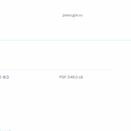
Найти документ
pravo.gov.ru
o.gov.ru
 г. № 259-ФЗ
2-ФЗ
PDF, 548.0 кБ
льного закона «О статусе военнослужащих» и статью 86
 Российской Федерации»
 г. № 265-ФЗ