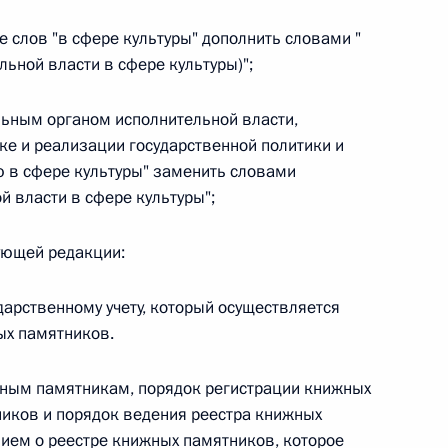
ле слов "в сфере культуры" дополнить словами "
льной власти в сфере культуры)";
альным органом исполнительной власти,
 г. № 267-ФЗ
е и реализации государственной политики и
льного закона «О благотворительной деятельности
 в сфере культуры" заменить словами
 власти в сфере культуры";
дующей редакции:
 г. № 251-ФЗ
дарственному учету, который осуществляется
ых памятников.
с Российской Федерации и статьи 31 и 151 Уголовно-
дерации
жным памятникам, порядок регистрации книжных
иков и порядок ведения реестра книжных
ием о реестре книжных памятников, которое