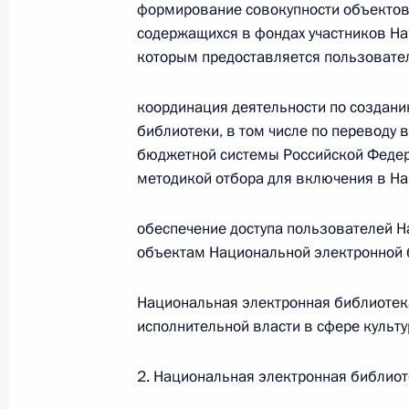
формирование совокупности объектов
содержащихся в фондах участников На
Федеральный закон от 26.07.2026
которым предоставляется пользовате
О внесении изменения в статью 6 Закона
26 июля 2026 года
координация деятельности по создан
библиотеки, в том числе по переводу 
бюджетной системы Российской Федера
методикой отбора для включения в Н
Федеральный закон от 26.07.2026
О внесении изменений в статью 9.21 Код
обеспечение доступа пользователей Н
правонарушениях
объектам Национальной электронной 
26 июля 2026 года
Национальная электронная библиотек
исполнительной власти в сфере культу
Федеральный закон от 26.07.2026
2. Национальная электронная библиот
О ратификации Соглашения между Правит
Республики Беларусь о сотрудничестве в 