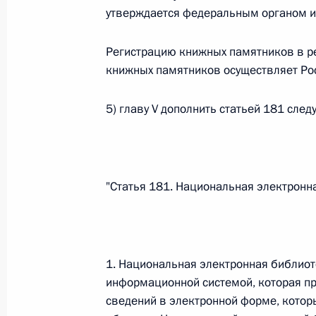
утверждается федеральным органом ис
Федеральный закон от 26.07.2026
О внесении изменений в статью 13–2 Фед
Регистрацию книжных памятников в р
и признании утратившим силу пункта 1 ча
книжных памятников осуществляет Рос
изменений в Федеральный закон „Об акта
26 июля 2026 года
5) главу V дополнить статьей 181 сле
Федеральный закон от 26.07.2026
"Статья 181. Национальная электронн
О внесении изменения в статью 10 Федер
26 июля 2026 года
1. Национальная электронная библиот
Федеральный закон от 26.07.2026
информационной системой, которая пр
сведений в электронной форме, котор
О ратификации Соглашения между Правит