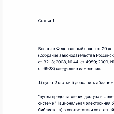
Федеральный закон от 26.07.2026
Статья 1
О внесении изменений в статьи 85 и 102 
кодекса Российской Федерации
26 июля 2026 года
Внести в Федеральный закон от 29 де
(Собрание законодательства Российско
ст. 3213; 2008, № 44, ст. 4989; 2009, №
Федеральный закон от 26.07.2026
ст. 6928) следующие изменения:
О внесении изменений в Трудовой кодекс
26 июля 2026 года
1) пункт 2 статьи 5 дополнить абзаце
"путем предоставления доступа к фед
системе "Национальная электронная б
Федеральный закон от 26.07.2026
библиотека) в соответствии со статье
О внесении изменений в Федеральный за