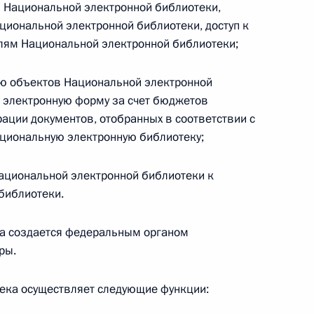
 Национальной электронной библиотеки,
циональной электронной библиотеки, доступ к
 г. № 266-ФЗ
лям Национальной электронной библиотеки;
 Российской Федерации «О защите прав потребителей»
ию объектов Национальной электронной
в электронную форму за счет бюджетов
ции документов, отобранных в соответствии с
ациональную электронную библиотеку;
 г. № 247-ФЗ
екса Российской Федерации об административных
ациональной электронной библиотеки к
библиотеки.
а создается федеральным органом
ры.
 г. № 245-ФЗ
ека осуществляет следующие функции:
ельством Российской Федерации и Правительством
сфере деятельности с драгоценными металлами,