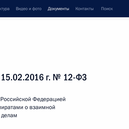
ктура
Видео и фото
Документы
Контакты
Поиск
 документов
Справка
Конституция России
 15.02.2016 г. № 12-ФЗ
 Российской Федерацией
миратами о взаимной
 делам
дата принятия