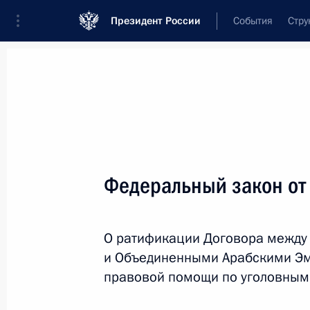
Президент России
События
Стру
Новости
Поручения Президента
Банк
Название документа или его номер
Федеральный закон от
Текст в документе
О ратификации Договора между
Вид документа
и Объединенными Арабскими Э
Все
правовой помощи по уголовным
Дата вступления в силу...
или 