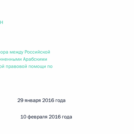
ального закона «О персональных данных» и отдельные
ации
ОН
 г. № 256-ФЗ
вора между Российской
кон «О присяжных заседателях федеральных судов общей
иненными Арабскими
ой правовой помощи по
 г. № 263-ФЗ
й 29 января 2016 года
ального закона «О государственной регистрации
 10 февраля 2016 года