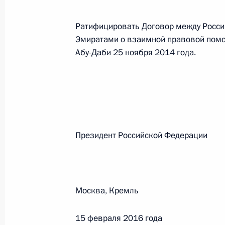
Ратифицировать Договор между Росс
Федеральный закон от 26.07.2026
Эмиратами о взаимной правовой помо
О внесении изменений в статьи 85 и 102 
Абу-Даби 25 ноября 2014 года.
кодекса Российской Федерации
26 июля 2026 года
Федеральный закон от 26.07.2026
Президент Российской Феде
О внесении изменений в Трудовой кодекс
26 июля 2026 года
Москва, Кремль
Федеральный закон от 26.07.2026
15 февраля 2016 года
О внесении изменений в Федеральный за