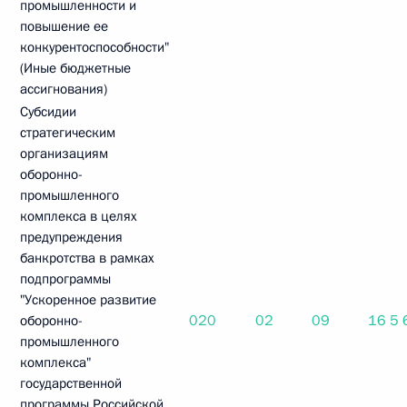
промышленности и
повышение ее
конкурентоспособности"
(Иные бюджетные
ассигнования)
Субсидии
стратегическим
организациям
оборонно-
промышленного
комплекса в целях
предупреждения
банкротства в рамках
подпрограммы
"Ускоренное развитие
020
02
09
16 5
оборонно-
промышленного
комплекса"
государственной
программы Российской