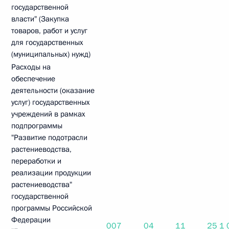
государственной
власти" (Закупка
товаров, работ и услуг
для государственных
(муниципальных) нужд)
Расходы на
обеспечение
деятельности (оказание
услуг) государственных
учреждений в рамках
подпрограммы
"Развитие подотрасли
растениеводства,
переработки и
реализации продукции
растениеводства"
государственной
программы Российской
Федерации
007
04
11
25 1