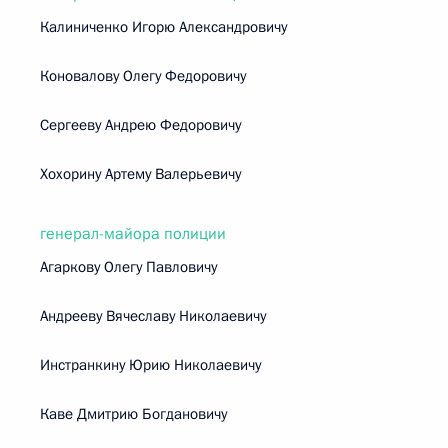
Калиниченко Игорю Александровичу
Коновалову Олегу Федоровичу
Сергееву Андрею Федоровичу
Хохорину Артему Валерьевичу
генерал-майора полиции
Агаркову Олегу Павловичу
Андрееву Вячеславу Николаевичу
Инстранкину Юрию Николаевичу
Каве Дмитрию Богдановичу