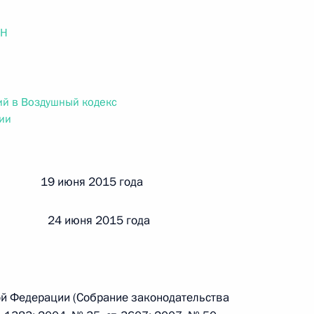
ального закона «О персональных данных» и отдельные
ации
ОН
ий в Воздушный кодекс
 г. № 256-ФЗ
ии
кон «О присяжных заседателях федеральных судов общей
й 19 июня 2015 года
 24 июня 2015 года
 г. № 263-ФЗ
ального закона «О государственной регистрации
ой Федерации (Собрание законодательства