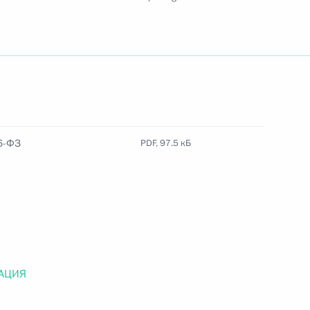
Найти документ
o.gov.ru
6-ФЗ
PDF, 97.5 кБ
 г. № 259-ФЗ
льного закона «О статусе военнослужащих» и статью 86
 Российской Федерации»
АЦИЯ
 г. № 265-ФЗ