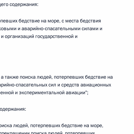
щего содержания:
певших бедствие на море, с места бедствия
ковыми и аварийно-спасательными силами и
 г. № 267-ФЗ
и организаций государственной и
льного закона «О благотворительной деятельности
 а также поиска людей, потерпевших бедствие на
арийно-спасательных сил и средств авиационных
 г. № 251-ФЗ
венной и экспериментальной авиации";
с Российской Федерации и статьи 31 и 151 Уголовно-
дерации
содержания:
поиска людей, потерпевших бедствие на море,
 прекращении поиска людей, потерпевших