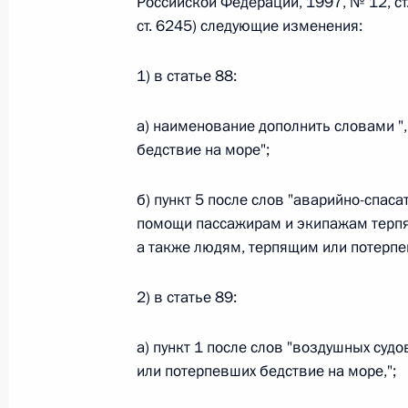
Российской Федерации, 1997, № 12, ст.
ст. 6245) следующие изменения:
Федеральный закон от 26.07.2026
1) в статье 88:
О внесении изменений в статьи 85 и 102 
кодекса Российской Федерации
а) наименование дополнить словами ",
26 июля 2026 года
бедствие на море";
б) пункт 5 после слов "аварийно-спас
помощи пассажирам и экипажам терпя
Федеральный закон от 26.07.2026
а также людям, терпящим или потерпе
О внесении изменений в Трудовой кодекс
26 июля 2026 года
2) в статье 89:
а) пункт 1 после слов "воздушных судо
Федеральный закон от 26.07.2026
или потерпевших бедствие на море,";
О внесении изменений в Федеральный за