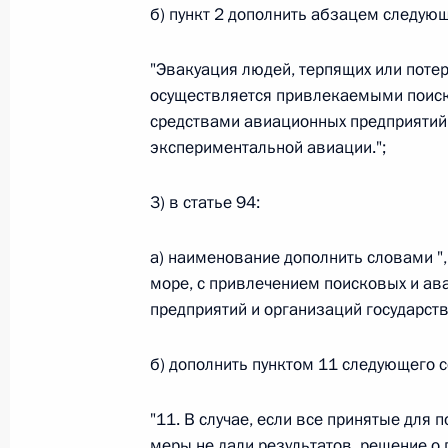
б) пункт 2 дополнить абзацем следую
26 июля 2026 года
"Эвакуация людей, терпящих или потер
осуществляется привлекаемыми поис
Федеральный закон от 26.07.2026
средствами авиационных предприятий 
экспериментальной авиации.";
О внесении изменения в статью 2 Федера
и добровольчестве (волонтерстве)»
3) в статье 94:
26 июля 2026 года
а) наименование дополнить словами ",
море, с привлечением поисковых и ав
Федеральный закон от 26.07.2026
предприятий и организаций государст
О внесении изменений в Уголовный кодек
процессуального кодекса Российской Фе
б) дополнить пунктом 11 следующего 
26 июля 2026 года
"11. В случае, если все принятые для 
меры не дали результатов, решение о