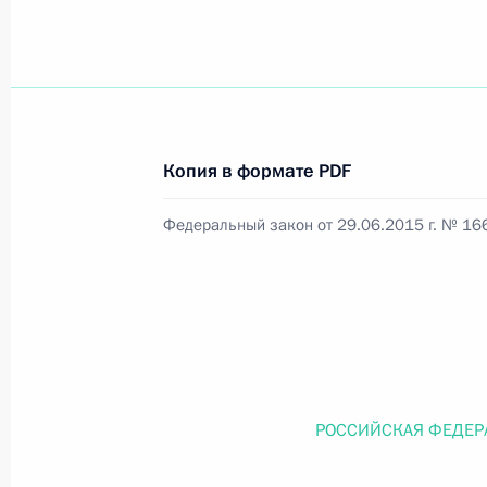
Официальный портал правовой информации
prav
Копия в формате PDF
26 июля 2026 года
Федеральный закон от 29.06.2015 г. № 16
Федеральный закон от 26.07.2026
О внесении изменений в статью 11 Федера
Федерального закона «Об образовании в
26 июля 2026 года
РОССИЙСКАЯ ФЕДЕР
Федеральный закон от 26.07.2026