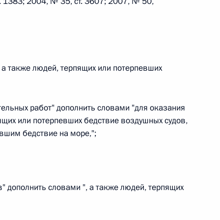
 1383; 2004, № 35, ст. 3607; 2007, № 50,
 г. № 242-ФЗ
части первой и статью 227–1 части второй Налогового
 а также людей, терпящих или потерпевших
ательных работ" дополнить словами "для оказания
щих или потерпевших бедствие воздушных судов,
 г. № 246-ФЗ
вшим бедствие на море,";
 Российской Федерации
в" дополнить словами ", а также людей, терпящих
 г. № 268-ФЗ
кон «О пробации в Российской Федерации»