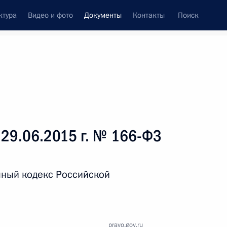
ктура
Видео и фото
Документы
Контакты
Поиск
 документов
Справка
Конституция России
 29.06.2015 г. № 166-ФЗ
шный кодекс Российской
дата принятия
pravo.gov.ru