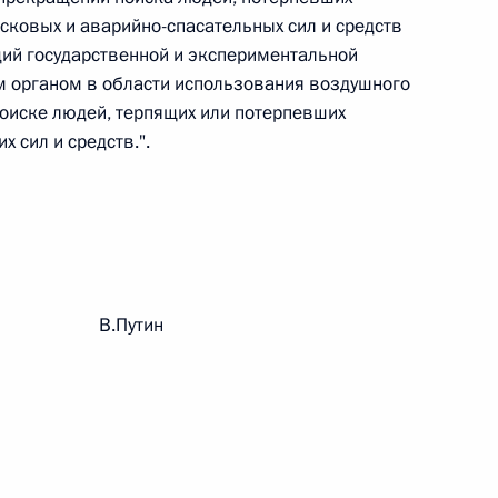
сковых и аварийно-спасательных сил и средств
 г. № 264-ФЗ
ий государственной и экспериментальной
ерального закона «Об актах гражданского состояния»
 органом в области использования воздушного
сти 13 статьи 3 Федерального закона «О внесении
оиске людей, терпящих или потерпевших
х гражданского состояния“
х сил и средств.".
 г. № 270-ФЗ
ального закона «Об автономных учреждениях»
рации В.Путин
 г. № 244-ФЗ
ельством Российской Федерации и Кабинетом