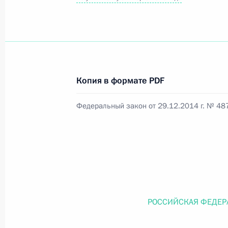
Официальный портал правовой информации
prav
Копия в формате PDF
26 июля 2026 года
Федеральный закон от 29.12.2014 г. № 48
Федеральный закон от 26.07.2026
О внесении изменений в статью 11 Федера
Федерального закона «Об образовании в
26 июля 2026 года
РОССИЙСКАЯ ФЕДЕР
Федеральный закон от 26.07.2026