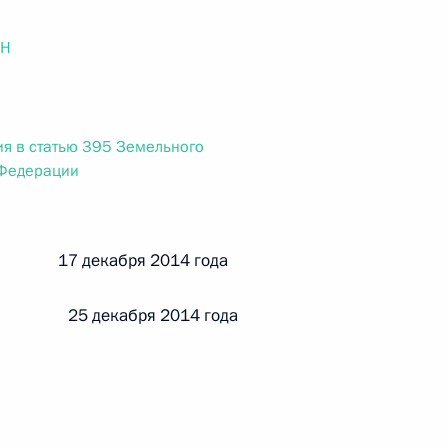
ального закона «О персональных данных» и отдельные
ации
ОН
я в статью 395 Земельного
 г. № 256-ФЗ
 Федерации
кон «О присяжных заседателях федеральных судов общей
й 17 декабря 2014 года
 25 декабря 2014 года
 г. № 263-ФЗ
ального закона «О государственной регистрации