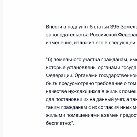
Федеральный закон от 26.07.2026
Внести в подпункт 6 статьи 395 Земе
О внесении изменений в статьи 85 и 102 
законодательства Российской Федерации
кодекса Российской Федерации
изменение, изложив его в следующей 
26 июля 2026 года
"6) земельного участка гражданам, име
которые установлены органами госуда
Федеральный закон от 26.07.2026
Федерации. Органами государственно
быть предусмотрено требование о том,
О внесении изменений в Трудовой кодекс
качестве нуждающихся в жилых помеще
26 июля 2026 года
для постановки их на данный учет, а 
таким гражданам с их согласия иных 
жилыми помещениями взамен предоста
бесплатно;".
Федеральный закон от 26.07.2026
О внесении изменений в Федеральный за