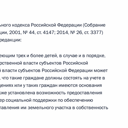
 г. № 242-ФЗ
льного кодекса Российской Федерации (Собрание
части первой и статью 227–1 части второй Налогового
, 2001, № 44, ст. 4147; 2014, № 26, ст. 3377)
редакции:
ющим трех и более детей, в случае и в порядке,
рственной власти субъектов Российской
 г. № 246-ФЗ
й власти субъектов Российской Федерации может
 что такие граждане должны состоять на учете в
 Российской Федерации
ниях или у таких граждан имеются основания
также установлена возможность предоставления
мер социальной поддержки по обеспечению
вления им земельного участка в собственность
 г. № 268-ФЗ
кон «О пробации в Российской Федерации»