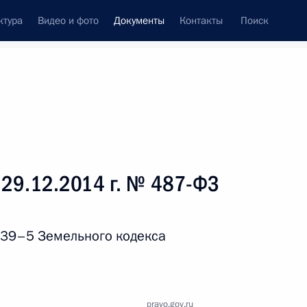
ктура
Видео и фото
Документы
Контакты
Поиск
 документов
Справка
Конституция России
 29.12.2014 г. № 487-ФЗ
 39–5 Земельного кодекса
дата принятия
pravo.gov.ru