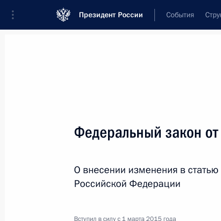
Президент России
События
Стру
Новости
Поручения Президента
Банк
Название документа или его номер
Федеральный закон от
Текст в документе
О внесении изменения в статью
Вид документа
Российской Федерации
Все
Дата вступления в силу...
или 
Вступил в силу с 1 марта 2015 года