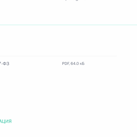
Найти документ
o.gov.ru
7-ФЗ
PDF, 64.0 кБ
 г. № 259-ФЗ
льного закона «О статусе военнослужащих» и статью 86
 Российской Федерации»
АЦИЯ
 г. № 265-ФЗ