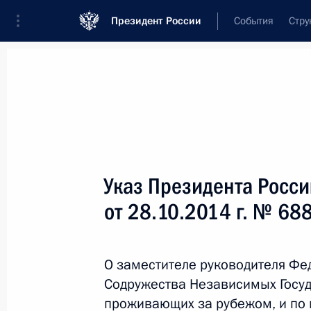
Президент России
События
Стру
Новости
Поручения Президента
Банк
Название документа или его номер
Указ Президента Росс
Текст в документе
от 28.10.2014 г. № 68
Вид документа
О заместителе руководителя Фе
Все
Содружества Независимых Госуд
Дата вступления в силу...
или 
проживающих за рубежом, и по