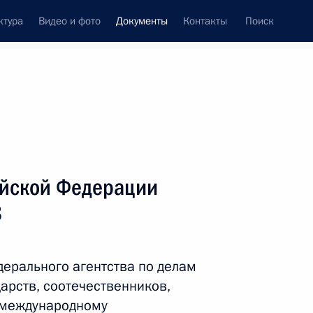
ктура
Видео и фото
Документы
Контакты
Поиск
 документов
Справка
Конституция России
ийской Федерации
8
дерального агентства по делам
арств, соотечественников,
дата принятия
 международному