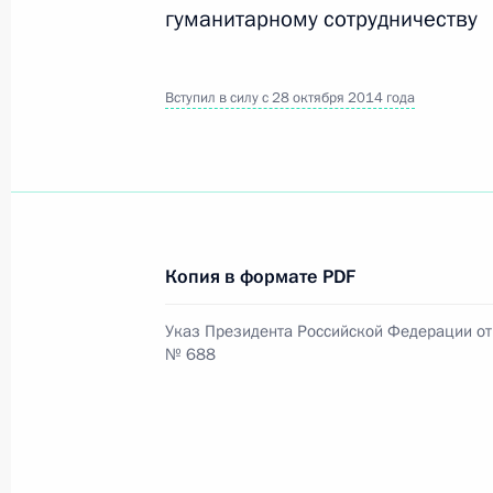
гуманитарному сотрудничеству
Официальный портал правовой информации
prav
Вступил в силу с 28 октября 2014 года
26 июля 2026 года
Федеральный закон от 26.07.2026
Копия в формате PDF
О внесении изменений в статью 11 Федера
Федерального закона «Об образовании в
Указ Президента Российской Федерации от 
№ 688
26 июля 2026 года
Федеральный закон от 26.07.2026