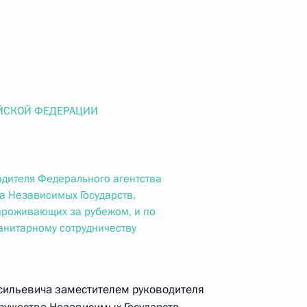
ального закона «О персональных данных» и отдельные
ации
 г. № 256-ФЗ
ЙСКОЙ ФЕДЕРАЦИИ
кон «О присяжных заседателях федеральных судов общей
одителя Федерального агентства
а Независимых Государств,
проживающих за рубежом, и по
 г. № 263-ФЗ
нитарному сотрудничеству
ального закона «О государственной регистрации
сильевича заместителем руководителя