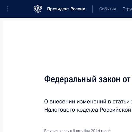
Президент России
События
Стру
Новости
Поручения Президента
Банк
Название документа или его номер
Федеральный закон от
Текст в документе
О внесении изменений в статьи 
Вид документа
Налогового кодекса Российско
Все
Дата вступления в силу...
или 
Вступил в силу с 6 октября 2014 года*