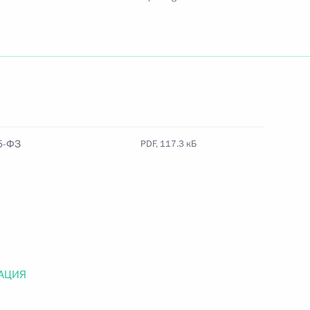
Найти документ
o.gov.ru
5-ФЗ
PDF, 117.3 кБ
 г. № 259-ФЗ
льного закона «О статусе военнослужащих» и статью 86
 Российской Федерации»
АЦИЯ
 г. № 265-ФЗ