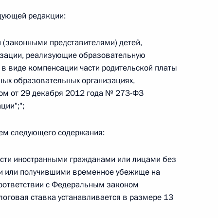
едующей редакции:
и (законными представителями) детей,
зации, реализующие образовательную
 г. № 267-ФЗ
в виде компенсации части родительской платы
льного закона «О благотворительной деятельности
нных образовательных организациях,
м от 29 декабря 2012 года № 273-ФЗ
ции";";
цем следующего содержания:
 г. № 251-ФЗ
ости иностранными гражданами или лицами без
с Российской Федерации и статьи 31 и 151 Уголовно-
и или получившими временное убежище на
дерации
соответствии с Федеральным законом
алоговая ставка устанавливается в размере 13