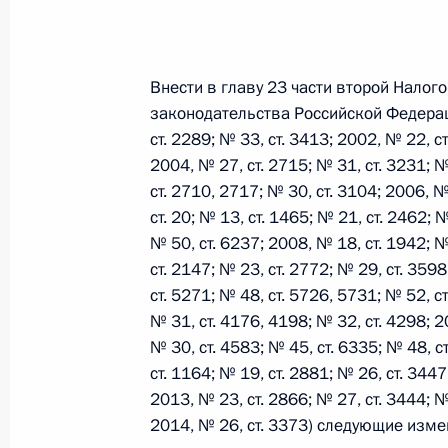
Федеральный закон от 26.07.2026
Внести в главу 23 части второй Нало
О внесении изменений в статьи 85 и 102 
законодательства Российской Федерации
кодекса Российской Федерации
ст. 2289; № 33, ст. 3413; 2002, № 22, ст
26 июля 2026 года
2004, № 27, ст. 2715; № 31, ст. 3231; №
ст. 2710, 2717; № 30, ст. 3104; 2006, №
ст. 20; № 13, ст. 1465; № 21, ст. 2462; 
№ 50, ст. 6237; 2008, № 18, ст. 1942; №
Федеральный закон от 26.07.2026
ст. 2147; № 23, ст. 2772; № 29, ст. 359
О внесении изменений в Трудовой кодекс
ст. 5271; № 48, ст. 5726, 5731; № 52, ст
26 июля 2026 года
№ 31, ст. 4176, 4198; № 32, ст. 4298; 20
№ 30, ст. 4583; № 45, ст. 6335; № 48, с
ст. 1164; № 19, ст. 2881; № 26, ст. 3447
2013, № 23, ст. 2866; № 27, ст. 3444; №
Федеральный закон от 26.07.2026
2014, № 26, ст. 3373) следующие изме
О внесении изменений в Федеральный за