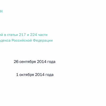
ального закона «О персональных данных» и отдельные
ации
ОН
й в статьи 217 и 224 части
 г. № 256-ФЗ
одекса Российской Федерации
кон «О присяжных заседателях федеральных судов общей
 26 сентября 2014 года
 1 октября 2014 года
 г. № 263-ФЗ
ального закона «О государственной регистрации