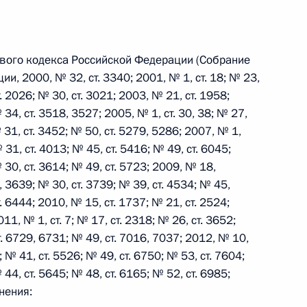
 г. № 242-ФЗ
гового кодекса Российской Федерации (Собрание
части первой и статью 227–1 части второй Налогового
, 2000, № 32, ст. 3340; 2001, № 1, ст. 18; № 23,
. 2026; № 30, ст. 3021; 2003, № 21, ст. 1958;
 34, ст. 3518, 3527; 2005, № 1, ст. 30, 38; № 27,
 31, ст. 3452; № 50, ст. 5279, 5286; 2007, № 1,
№ 31, ст. 4013; № 45, ст. 5416; № 49, ст. 6045;
 30, ст. 3614; № 49, ст. 5723; 2009, № 18,
 г. № 246-ФЗ
8, 3639; № 30, ст. 3739; № 39, ст. 4534; № 45,
 Российской Федерации
. 6444; 2010, № 15, ст. 1737; № 21, ст. 2524;
11, № 1, ст. 7; № 17, ст. 2318; № 26, ст. 3652;
т. 6729, 6731; № 49, ст. 7016, 7037; 2012, № 10,
; № 41, ст. 5526; № 49, ст. 6750; № 53, ст. 7604;
 44, ст. 5645; № 48, ст. 6165; № 52, ст. 6985;
 г. № 268-ФЗ
нения:
кон «О пробации в Российской Федерации»