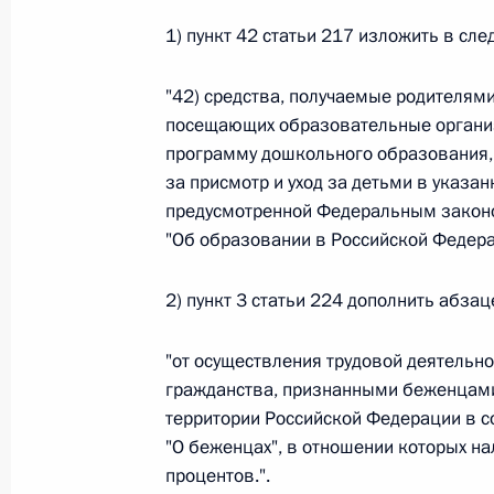
26 июля 2026 года
1) пункт 42 статьи 217 изложить в сл
"42) средства, получаемые родителям
посещающих образовательные органи
Федеральный закон от 26.07.2026
программу дошкольного образования, 
О внесении изменения в статью 2 Федера
за присмотр и уход за детьми в указа
и добровольчестве (волонтерстве)»
предусмотренной Федеральным законо
26 июля 2026 года
"Об образовании в Российской Федера
2) пункт 3 статьи 224 дополнить абза
Федеральный закон от 26.07.2026
"от осуществления трудовой деятельн
О внесении изменений в Уголовный кодек
гражданства, признанными беженцам
процессуального кодекса Российской Фе
территории Российской Федерации в 
26 июля 2026 года
"О беженцах", в отношении которых н
процентов.".