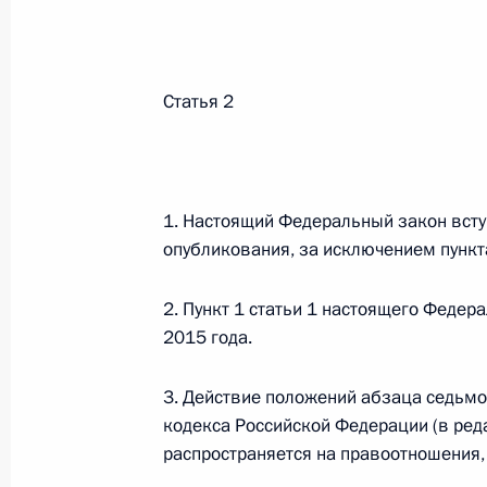
Федеральный закон от 26.07.2026
О внесении изменений в статью 13–2 Фед
и признании утратившим силу пункта 1 ча
Статья 2
изменений в Федеральный закон „Об акта
26 июля 2026 года
1. Настоящий Федеральный закон вступ
опубликования, за исключением пункт
Федеральный закон от 26.07.2026
О внесении изменения в статью 10 Федер
2. Пункт 1 статьи 1 настоящего Федера
26 июля 2026 года
2015 года.
3. Действие положений абзаца седьмог
кодекса Российской Федерации (в ред
Федеральный закон от 26.07.2026
распространяется на правоотношения,
О ратификации Соглашения между Правит