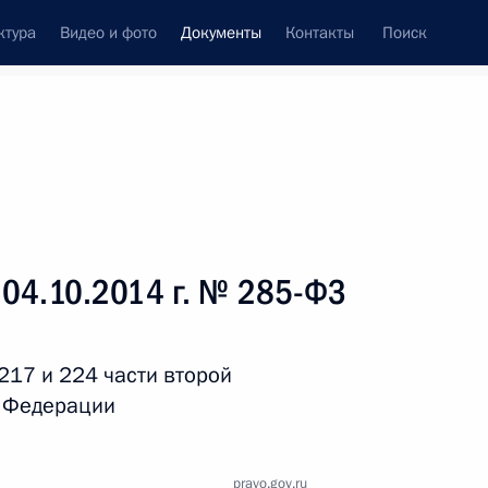
ктура
Видео и фото
Документы
Контакты
Поиск
 документов
Справка
Конституция России
 04.10.2014 г. № 285-ФЗ
217 и 224 части второй
й Федерации
дата принятия
pravo.gov.ru