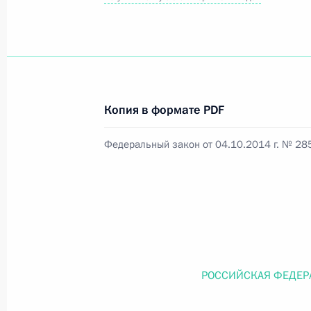
Официальный портал правовой информации
prav
Копия в формате PDF
26 июля 2026 года
Федеральный закон от 04.10.2014 г. № 28
Федеральный закон от 26.07.2026
О внесении изменений в статью 11 Федера
Федерального закона «Об образовании в
26 июля 2026 года
РОССИЙСКАЯ ФЕДЕР
Федеральный закон от 26.07.2026