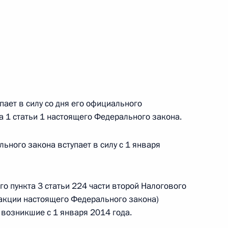
 г. № 264-ФЗ
ерального закона «Об актах гражданского состояния»
сти 13 статьи 3 Федерального закона «О внесении
х гражданского состояния“
ает в силу со дня его официального
а 1 статьи 1 настоящего Федерального закона.
 г. № 270-ФЗ
ального закона «Об автономных учреждениях»
льного закона вступает в силу с 1 января
о пункта 3 статьи 224 части второй Налогового
акции настоящего Федерального закона)
 г. № 244-ФЗ
 возникшие с 1 января 2014 года.
ельством Российской Федерации и Кабинетом