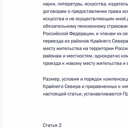
науки, литературы, искусства, издат
Федеральный закон от 26.07.2026
договорам о предоставлении права ис
искусства и не осуществляющим иной 
О внесении изменений в статью 13–2 Фед
обязательному пенсионному страхован
и признании утратившим силу пункта 1 ча
изменений в Федеральный закон „Об акта
Российской Федерации, и членам их се
переезда из районов Крайнего Севера
26 июля 2026 года
месту жительства на территории Росс
районам и местностям, однократно ко
проезда к новому месту жительства и 
Федеральный закон от 26.07.2026
О внесении изменения в статью 10 Федер
Размер, условия и порядок компенсац
Крайнего Севера и приравненных к ни
26 июля 2026 года
настоящей статьи, устанавливаются П
Федеральный закон от 26.07.2026
О ратификации Соглашения между Правит
Статья 2