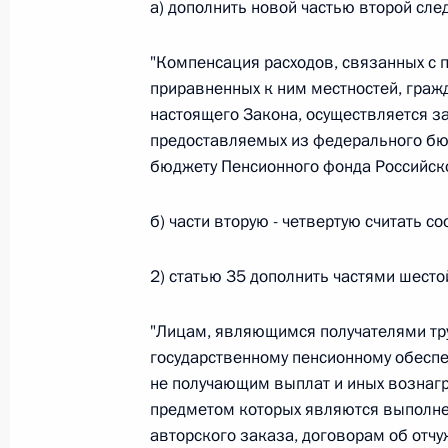
а) дополнить новой частью второй сл
26 июля 2026 года
"Компенсация расходов, связанных с 
приравненных к ним местностей, гражд
настоящего Закона, осуществляется з
Федеральный закон от 26.07.2026
предоставляемых из федерального б
О внесении изменения в статью 2 Федера
бюджету Пенсионного фонда Российско
и добровольчестве (волонтерстве)»
26 июля 2026 года
б) части вторую - четвертую считать со
2) статью 35 дополнить частями шест
Федеральный закон от 26.07.2026
"Лицам, являющимся получателями тру
О внесении изменений в Уголовный кодек
государственному пенсионному обесп
процессуального кодекса Российской Фе
не получающим выплат и иных вознаг
26 июля 2026 года
предметом которых являются выполнен
авторского заказа, договорам об отч