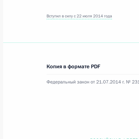
Вступил в силу с 22 июля 2014 года
Официальный портал правовой информации
prav
26 июля 2026 года
Копия в формате PDF
Федеральный закон от 26.07.2026
Федеральный закон от 21.07.2014 г. № 23
О внесении изменений в статью 11 Федера
Федерального закона «Об образовании в
26 июля 2026 года
Федеральный закон от 26.07.2026