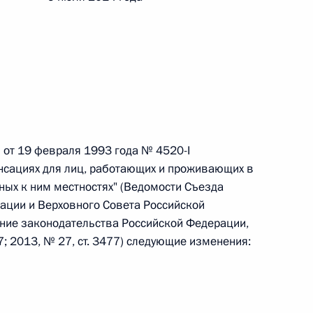
 г. № 242-ФЗ
части первой и статью 227–1 части второй Налогового
 от 19 февраля 1993 года № 4520-I
енсациях для лиц, работающих и проживающих в
 г. № 246-ФЗ
ных к ним местностях" (Ведомости Съезда
 Российской Федерации
ации и Верховного Совета Российской
рание законодательства Российской Федерации,
07; 2013, № 27, ст. 3477) следующие изменения:
 г. № 268-ФЗ
кон «О пробации в Российской Федерации»