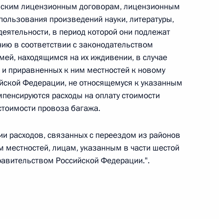
ельским лицензионным договорам, лицензионным
 г. № 264-ФЗ
пользования произведений науки, литературы,
деятельности, в период которой они подлежат
ерального закона «Об актах гражданского состояния»
ию в соответствии с законодательством
сти 13 статьи 3 Федерального закона «О внесении
х гражданского состояния“
мей, находящимся на их иждивении, в случае
 и приравненных к ним местностей к новому
ийской Федерации, не относящемуся к указанным
мпенсируются расходы на оплату стоимости
стоимости провоза багажа.
 г. № 270-ФЗ
ального закона «Об автономных учреждениях»
ии расходов, связанных с переездом из районов
м местностей, лицам, указанным в части шестой
равительством Российской Федерации.".
 г. № 244-ФЗ
ельством Российской Федерации и Кабинетом