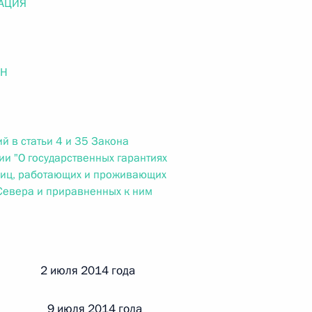
АЦИЯ
ального закона «О персональных данных» и отдельные
ации
ОН
 г. № 256-ФЗ
кон «О присяжных заседателях федеральных судов общей
й в статьи 4 и 35 Закона
и "О государственных гарантиях
лиц, работающих и проживающих
Севера и приравненных к ним
 г. № 263-ФЗ
ального закона «О государственной регистрации
й 2 июля 2014 года
и 9 июля 2014 года