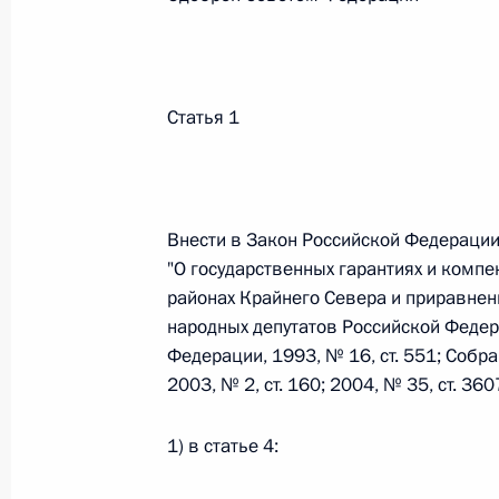
Федеральный закон от 26.07.2026
О внесении изменений в статьи 85 и 102 
Статья 1
кодекса Российской Федерации
26 июля 2026 года
Внести в Закон Российской Федерации
"О государственных гарантиях и комп
Федеральный закон от 26.07.2026
районах Крайнего Севера и приравнен
О внесении изменений в Трудовой кодекс
народных депутатов Российской Федер
26 июля 2026 года
Федерации, 1993, № 16, ст. 551; Соб
2003, № 2, ст. 160; 2004, № 35, ст. 36
1) в статье 4:
Федеральный закон от 26.07.2026
О внесении изменений в Федеральный за