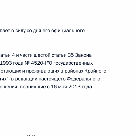
овом статусе представительств компетентных органов
в Российской Федерации и Киргизской Республике
ает в силу со дня его официального
 г. № 252-ФЗ
атьи 4 и части шестой статьи 35 Закона
его водного транспорта Российской Федерации и статью 1
1993 года № 4520-I "О государственных
инства измерений»
аботающих и проживающих в районах Крайнего
тях" (в редакции настоящего Федерального
ношения, возникшие с 16 мая 2013 года.
 г. № 250-ФЗ
кой Федерации об административных правонарушениях