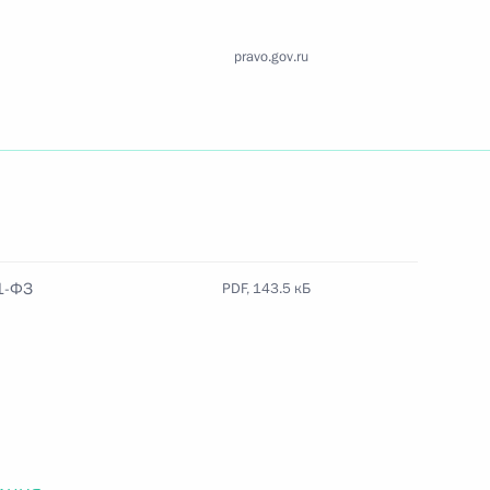
Найти документ
pravo.gov.ru
o.gov.ru
 г. № 259-ФЗ
1-ФЗ
PDF, 143.5 кБ
льного закона «О статусе военнослужащих» и статью 86
 Российской Федерации»
 г. № 265-ФЗ