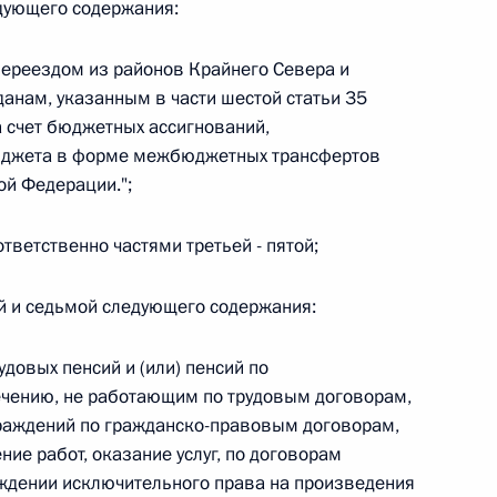
едующего содержания:
переездом из районов Крайнего Севера и
анам, указанным в части шестой статьи 35
а счет бюджетных ассигнований,
 г. № 267-ФЗ
юджета в форме межбюджетных трансфертов
льного закона «О благотворительной деятельности
й Федерации.";
ответственно частями третьей - пятой;
ой и седьмой следующего содержания:
 г. № 251-ФЗ
довых пенсий и (или) пенсий по
с Российской Федерации и статьи 31 и 151 Уголовно-
ечению, не работающим по трудовым договорам,
дерации
раждений по гражданско-правовым договорам,
ие работ, оказание услуг, по договорам
уждении исключительного права на произведения