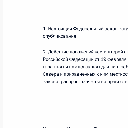
Министров Киргизской Республики о прав
по вопросам внутренних дел и миграции 
26 июля 2026 года
1. Настоящий Федеральный закон вступ
опубликования.
Федеральный закон от 26.07.2026
2. Действие положений части второй ст
О внесении изменений в Кодекс внутренн
Российской Федерации от 19 февраля 
Федерального закона «Об обеспечении ед
гарантиях и компенсациях для лиц, р
26 июля 2026 года
Севера и приравненных к ним местнос
закона) распространяется на правоот
Федеральный закон от 26.07.2026
О внесении изменений в Кодекс Российс
26 июля 2026 года