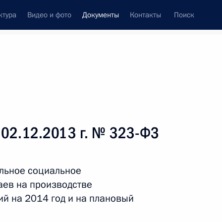
ктура
Видео и фото
Документы
Контакты
Поиск
 документов
Справка
Конституция России
 02.12.2013 г. № 323-ФЗ
ельное социальное
аев на производстве
й на 2014 год и на плановый
дата принятия