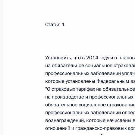
Федеральный закон от 26.07.2026
Статья 1
О внесении изменений в статьи 85 и 102 
кодекса Российской Федерации
26 июля 2026 года
Установить, что в 2014 году и в план
на обязательное социальное страхован
профессиональных заболеваний уплачи
Федеральный закон от 26.07.2026
которые установлены Федеральным за
О внесении изменений в Трудовой кодекс
"О страховых тарифах на обязательное
26 июля 2026 года
на производстве и профессиональных 
обязательное социальное страхование 
профессиональных заболеваний опред
вознаграждений, которые начислены в
Федеральный закон от 26.07.2026
отношений и гражданско-правовых дог
О внесении изменений в Федеральный за