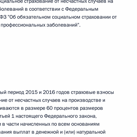
циальное страхование от несчастных случаев на
болеваний в соответствии с Федеральным
ФЗ "Об обязательном социальном страховании от
и профессиональных заболеваний".
 г. № 267-ФЗ
льного закона «О благотворительной деятельности
 г. № 251-ФЗ
овый период 2015 и 2016 годов страховые взносы
ие от несчастных случаев на производстве и
с Российской Федерации и статьи 31 и 151 Уголовно-
иваются в размере 60 процентов размеров
дерации
атьей 1 настоящего Федерального закона,
в части начисленных по всем основаниям
ания выплат в денежной и (или) натуральной