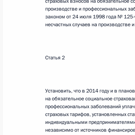
страховых взносов на обязательное со
производстве и профессиональных за
26 июля 2026 года
законом от 24 июля 1998 года № 125-
несчастных случаев на производстве 
Федеральный закон от 26.07.2026
О внесении изменения в статью 2 Федера
и добровольчестве (волонтерстве)»
Статья 2
26 июля 2026 года
Федеральный закон от 26.07.2026
Установить, что в 2014 году и в план
на обязательное социальное страхован
О внесении изменений в Уголовный кодек
профессиональных заболеваний уплач
процессуального кодекса Российской Фе
страховых тарифов, установленных ст
26 июля 2026 года
индивидуальными предпринимателями 
независимо от источников финансиров