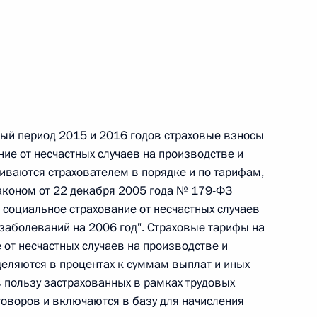
 г. № 242-ФЗ
части первой и статью 227–1 части второй Налогового
овый период 2015 и 2016 годов страховые взносы
ие от несчастных случаев на производстве и
ваются страхователем в порядке и по тарифам,
 г. № 246-ФЗ
коном от 22 декабря 2005 года № 179-ФЗ
 Российской Федерации
 социальное страхование от несчастных случаев
заболеваний на 2006 год". Страховые тарифы на
от несчастных случаев на производстве и
еляются в процентах к суммам выплат и иных
 пользу застрахованных в рамках трудовых
 г. № 268-ФЗ
оворов и включаются в базу для начисления
кон «О пробации в Российской Федерации»