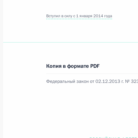
Вступил в силу с 1 января 2014 года
Официальный портал правовой информации
prav
26 июля 2026 года
Копия в формате PDF
Федеральный закон от 26.07.2026
Федеральный закон от 02.12.2013 г. № 32
О внесении изменений в статью 11 Федера
Федерального закона «Об образовании в
26 июля 2026 года
Федеральный закон от 26.07.2026