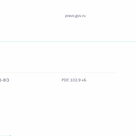
Найти документ
pravo.gov.ru
o.gov.ru
 г. № 259-ФЗ
3-ФЗ
PDF, 102.9 кБ
льного закона «О статусе военнослужащих» и статью 86
 Российской Федерации»
 г. № 265-ФЗ