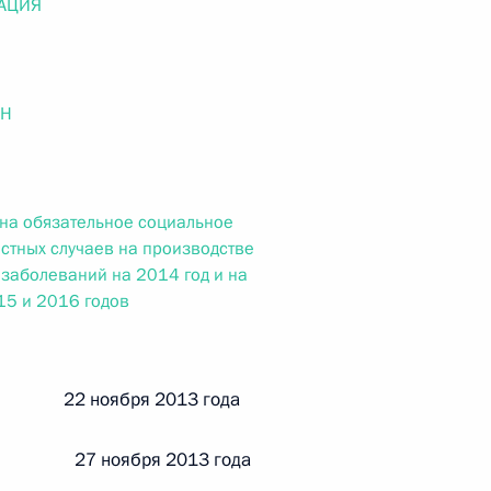
АЦИЯ
ального закона «О персональных данных» и отдельные
ации
ОН
 г. № 256-ФЗ
кон «О присяжных заседателях федеральных судов общей
 на обязательное социальное
астных случаев на производстве
заболеваний на 2014 год и на
15 и 2016 годов
 г. № 263-ФЗ
й 22 ноября 2013 года
ального закона «О государственной регистрации
 27 ноября 2013 года