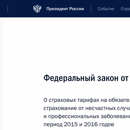
Президент России
События
Стру
Новости
Поручения Президента
Банк
Название документа или его номер
Федеральный закон от
Текст в документе
О страховых тарифах на обязат
Вид документа
страхование от несчастных случ
Все
и профессиональных заболевани
период 2015 и 2016 годов
Дата вступления в силу...
или 