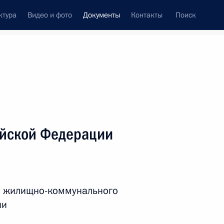
ктура
Видео и фото
Документы
Контакты
Поиск
 документов
Справка
Конституция России
ийской Федерации
9
и жилищно-коммунального
ии
дата принятия