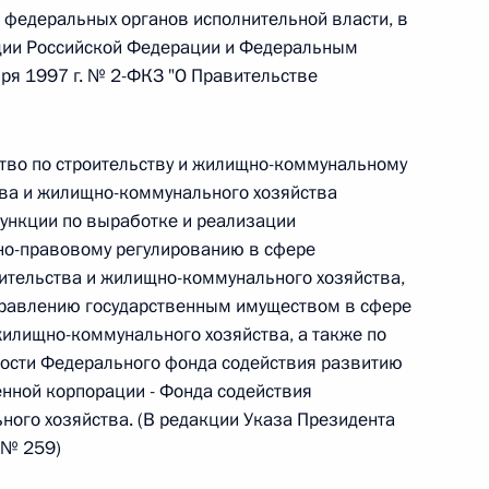
 федеральных органов исполнительной власти, в
уции Российской Федерации и Федеральным
 г. № 242-ФЗ
ря 1997 г. № 2-ФКЗ "О Правительстве
части первой и статью 227–1 части второй Налогового
тво по строительству и жилищно-коммунальному
тва и жилищно-коммунального хозяйства
ункции по выработке и реализации
но-правовому регулированию в сфере
 г. № 246-ФЗ
оительства и жилищно-коммунального хозяйства,
управлению государственным имуществом в сфере
 Российской Федерации
жилищно-коммунального хозяйства, а также по
ости Федерального фонда содействия развитию
енной корпорации - Фонда содействия
го хозяйства. (В редакции Указа Президента
 г. № 268-ФЗ
 № 259)
кон «О пробации в Российской Федерации»