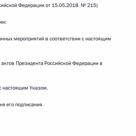
оссийской Федерации от 15.05.2018 № 215)
ии:
 г. № 267-ФЗ
онных мероприятий в соответствии с настоящим
льного закона «О благотворительной деятельности
 актов Президента Российской Федерации в
 с настоящим Указом.
 г. № 251-ФЗ
с Российской Федерации и статьи 31 и 151 Уголовно-
дня его подписания.
дерации