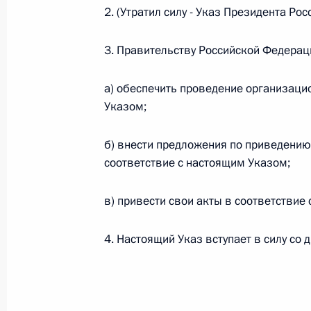
2. (Утратил силу - Указ Президента Р
26 июля 2026 года
3. Правительству Российской Федерац
Федеральный закон от 26.07.2026
а) обеспечить проведение организаци
Указом;
О внесении изменения в статью 2 Федера
и добровольчестве (волонтерстве)»
б) внести предложения по приведению
26 июля 2026 года
соответствие с настоящим Указом;
в) привести свои акты в соответствие
Федеральный закон от 26.07.2026
О внесении изменений в Уголовный кодек
4. Настоящий Указ вступает в силу со 
процессуального кодекса Российской Фе
26 июля 2026 года