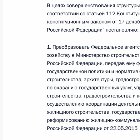
В целях совершенствования структуры
соответствии со статьей 112 Констит
Федеральный закон от 26.07.2026
конституционным законом от 17 декаб
Российской Федерации" постановляю:
О внесении изменений в статьи 85 и 102 
кодекса Российской Федерации
1. Преобразовать Федеральное агентс
26 июля 2026 года
хозяйству в Министерство строительс
Российской Федерации, передав ему ф
государственной политики и норматив
Федеральный закон от 26.07.2026
строительства, архитектуры, градостр
по оказанию государственных услуг, 
О внесении изменений в Трудовой кодекс
строительства, градостроительства и 
26 июля 2026 года
осуществлению координации деятельн
жилищного строительства, государств
реформированию жилищно-коммунально
Федеральный закон от 26.07.2026
Российской Федерации от 22.05.2015
О внесении изменений в Федеральный за