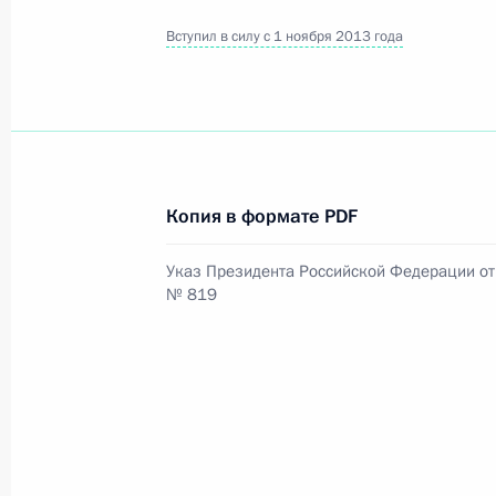
Вступил в силу с 1 ноября 2013 года
Официальный портал правовой информации
prav
26 июля 2026 года
Копия в формате PDF
Федеральный закон от 26.07.2026
Указ Президента Российской Федерации от 
№ 819
О внесении изменений в статью 11 Федера
Федерального закона «Об образовании в
26 июля 2026 года
Федеральный закон от 26.07.2026