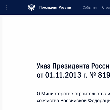
Президент России
События
Стру
Новости
Поручения Президента
Банк
Название документа или его номер
Указ Президента Росс
Текст в документе
от 01.11.2013 г. № 81
Вид документа
О Министерстве строительства 
Все
хозяйства Российской Федерац
Дата вступления в силу...
или 