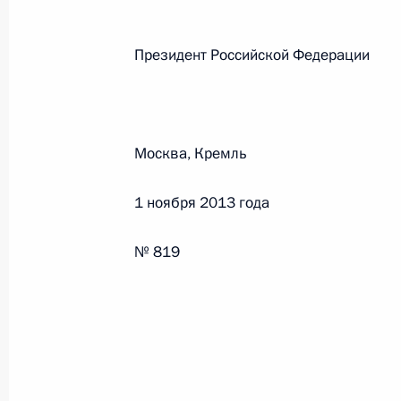
Федеральный закон от 26.07.2026
Президент Российской Феде
О внесении изменений в статью 13–2 Фед
и признании утратившим силу пункта 1 ча
изменений в Федеральный закон „Об акта
26 июля 2026 года
Москва, Кремль
1 ноября 2013 года
Федеральный закон от 26.07.2026
О внесении изменения в статью 10 Федер
№ 819
26 июля 2026 года
Федеральный закон от 26.07.2026
О ратификации Соглашения между Правит