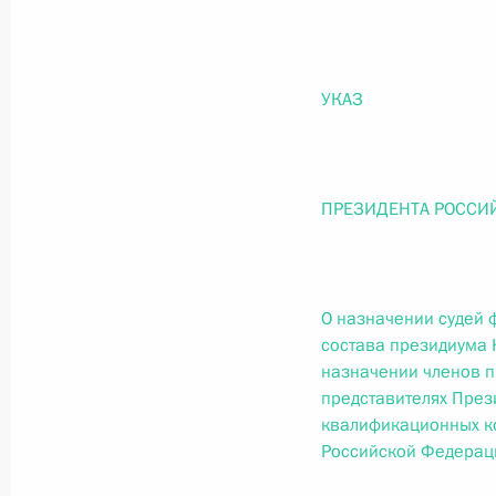
О внесении изменений в статью 12 Федер
законодательные акты Российской Федер
26 июля 2026 года
УКАЗ
Федеральный закон от 26.07.2026
ПРЕЗИДЕНТА РОССИ
О внесении изменений в Федеральный за
юрисдикции в Российской Федерации»
26 июля 2026 года
О назначении судей 
состава президиума 
Федеральный закон от 26.07.2026
назначении членов п
представителях През
О внесении изменений в статью 12 Федер
квалификационных ко
недвижимости»
Российской Федерац
26 июля 2026 года