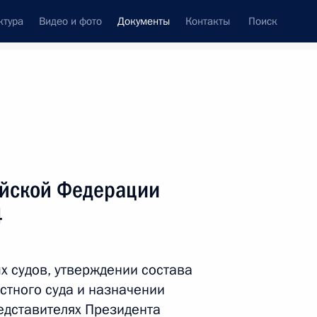
ктура
Видео и фото
Документы
Контакты
Поиск
 документов
Справка
Конституция России
ийской Федерации
4
х судов, утверждении состава
стного суда и назначении
дата принятия
едставителях Президента