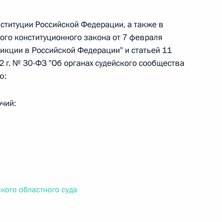
ституции Российской Федерации, а также в
 г. № 242-ФЗ
ого конституционного закона от 7 февраля
икции в Российской Федерации" и статьей 11
части первой и статью 227–1 части второй Налогового
 г. № 30-ФЗ "Об органах судейского сообщества
ю:
чий:
 г. № 246-ФЗ
 Российской Федерации
кого областного суда
 г. № 268-ФЗ
кон «О пробации в Российской Федерации»