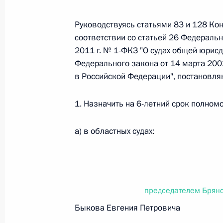
Руководствуясь статьями 83 и 128 Кон
Федеральный закон от 26.07.2026
соответствии со статьей 26 Федеральн
2011 г. № 1-ФКЗ "О судах общей юрисд
О внесении изменений в статьи 85 и 102 
кодекса Российской Федерации
Федерального закона от 14 марта 2002
в Российской Федерации", постановля
26 июля 2026 года
1. Назначить на 6-летний срок полномо
Федеральный закон от 26.07.2026
а) в областных судах:
О внесении изменений в Трудовой кодекс
26 июля 2026 года
председателем Брянс
Федеральный закон от 26.07.2026
Быкова Евгения Петровича
О внесении изменений в Федеральный за