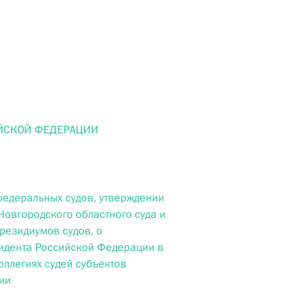
ального закона «О персональных данных» и отдельные
ации
 г. № 256-ФЗ
ЙСКОЙ ФЕДЕРАЦИИ
кон «О присяжных заседателях федеральных судов общей
федеральных судов, утверждении
Новгородского областного суда и
 г. № 263-ФЗ
резидиумов судов, о
идента Российской Федерации в
ального закона «О государственной регистрации
ллегиях судей субъектов
ии