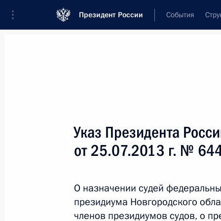
Президент России
События
Стру
Новости
Поручения Президента
Банк
Название документа или его номер
Указ Президента Росс
Текст в документе
от 25.07.2013 г. № 64
Вид документа
О назначении судей федеральны
Все
президиума Новгородского обла
Дата вступления в силу...
или 
членов президиумов судов, о пр