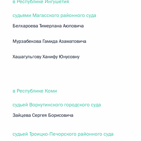
в Республике Ингушетия
судьями Магасского районного суда
Белхароева Тимерлана Аюповича
Мурзабекова Гамида Азаматовича
Хашагульгову Ханифу Юнусовну
в Республике Коми
судьей Воркутинского городского суда
Зайцева Сергея Борисовича
судьей Троицко-Печорского районного суда