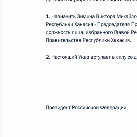
1. Назначить Зимина Виктора Михайл
Федеральный закон от 26.07.2026
Республики Хакасия - Председателя П
О внесении изменений в статьи 85 и 102 
должность лица, избранного Главой Р
кодекса Российской Федерации
Правительства Республики Хакасия.
26 июля 2026 года
2. Настоящий Указ вступает в силу со 
Федеральный закон от 26.07.2026
О внесении изменений в Трудовой кодекс
26 июля 2026 года
Президент Российской Феде
Федеральный закон от 26.07.2026
О внесении изменений в Федеральный за