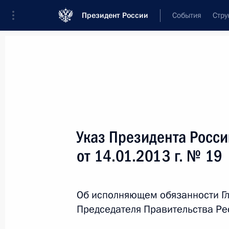
Президент России
События
Стру
Новости
Поручения Президента
Банк
Название документа или его номер
Указ Президента Росс
Текст в документе
от 14.01.2013 г. № 19
Вид документа
Об исполняющем обязанности Г
Все
Председателя Правительства Ре
Дата вступления в силу...
или 