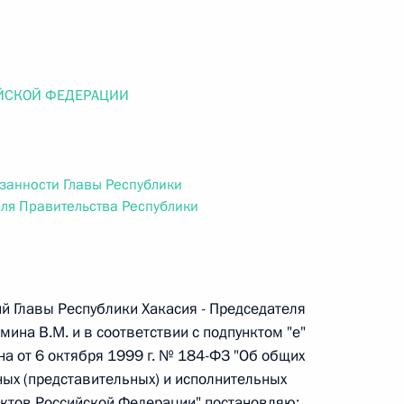
ального закона «О персональных данных» и отдельные
ации
ЙСКОЙ ФЕДЕРАЦИИ
 г. № 256-ФЗ
кон «О присяжных заседателях федеральных судов общей
занности Главы Республики
еля Правительства Республики
 г. № 263-ФЗ
й Главы Республики Хакасия - Председателя
ина В.М. и в соответствии с подпунктом "е"
ального закона «О государственной регистрации
на от 6 октября 1999 г. № 184-ФЗ "Об общих
ых (представительных) и исполнительных
ектов Российской Федерации" постановляю: