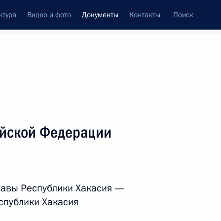
ктура
Видео и фото
Документы
Контакты
Поиск
 документов
Справка
Конституция России
ийской Федерации
лавы Республики Хакасия —
спублики Хакасия
дата принятия