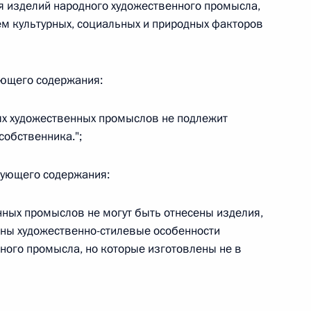
я изделий народного художественного промысла,
м культурных, социальных и природных факторов
ующего содержания:
 г. № 267-ФЗ
льного закона «О благотворительной деятельности
ых художественных промыслов не подлежит
обственника.";
едующего содержания:
 г. № 251-ФЗ
нных промыслов не могут быть отнесены изделия,
аны художественно-стилевые особенности
с Российской Федерации и статьи 31 и 151 Уголовно-
ного промысла, но которые изготовлены не в
дерации