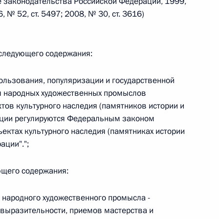
 законодательства Российской Федерации, 1999,
6, № 52, ст. 5497; 2008, № 30, ст. 3616)
 г. № 242-ФЗ
части первой и статью 227–1 части второй Налогового
 следующего содержания:
пользования, популяризации и государственной
я народных художественных промыслов
тов культурного наследия (памятников истории и
ации регулируются Федеральным законом
 г. № 246-ФЗ
ектах культурного наследия (памятниках истории
 Российской Федерации
ации".";
ющего содержания:
 народного художественного промысла -
 г. № 268-ФЗ
 выразительности, приемов мастерства и
кон «О пробации в Российской Федерации»