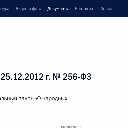
ктура
Видео и фото
Документы
Контакты
Поиск
 документов
Справка
Конституция России
 25.12.2012 г. № 256-ФЗ
льный закон «О народных
дата принятия
pravo.gov.ru