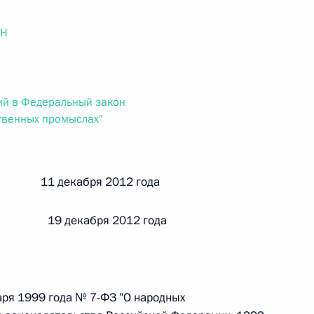
ального закона «О персональных данных» и отдельные
ации
ОН
ий в Федеральный закон
 г. № 256-ФЗ
твенных промыслах"
кон «О присяжных заседателях федеральных судов общей
й 11 декабря 2012 года
 19 декабря 2012 года
 г. № 263-ФЗ
ального закона «О государственной регистрации
аря 1999 года № 7-ФЗ "О народных