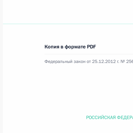
Официальный портал правовой информации
prav
Копия в формате PDF
26 июля 2026 года
Федеральный закон от 25.12.2012 г. № 25
Федеральный закон от 26.07.2026
О внесении изменений в статью 11 Федера
Федерального закона «Об образовании в
26 июля 2026 года
РОССИЙСКАЯ ФЕДЕР
Федеральный закон от 26.07.2026