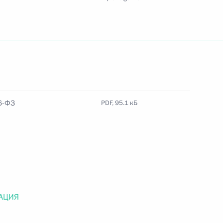
Найти документ
o.gov.ru
6-ФЗ
PDF, 95.1 кБ
 г. № 259-ФЗ
льного закона «О статусе военнослужащих» и статью 86
 Российской Федерации»
АЦИЯ
 г. № 265-ФЗ